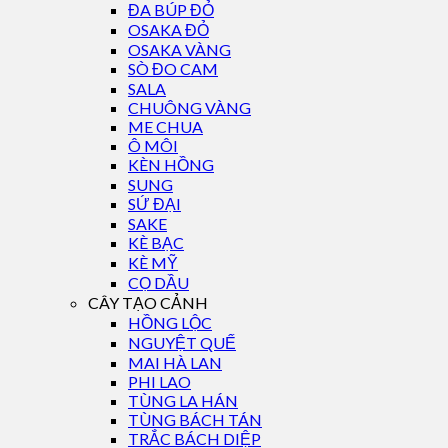
ĐA BÚP ĐỎ
OSAKA ĐỎ
OSAKA VÀNG
SÒ ĐO CAM
SALA
CHUÔNG VÀNG
ME CHUA
Ô MÔI
KÈN HỒNG
SUNG
SỨ ĐẠI
SAKE
KÈ BẠC
KÈ MỸ
CỌ DẦU
CÂY TẠO CẢNH
HỒNG LỘC
NGUYỆT QUẾ
MAI HÀ LAN
PHI LAO
TÙNG LA HÁN
TÙNG BÁCH TÁN
TRẮC BÁCH DIỆP