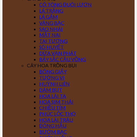
CÔ TÒNG ĐUÔI LƯƠN
LÁ TRẮNG
LÁ GẤM
VÀNG BẠC
SAO NHÁI
MẮT NAI
TAI TƯỢNG
SÒ HUYẾT
DỨA VẠN PHÁT
BẢY SẮC CẦU VỒNG
CÂY HOA TRỒNG BỤI
BÔNG GIẤY
TƯỜNG VI
HUỲNH LIÊN
DÂM BỤT
HOA LÀI TA
HOA SIM THÁI
CHIỀU TÍM
PHÚC LỘC THỌ
HOA LÀI TRÂU
ĐÔNG HẦU
BƯỚM BẠC