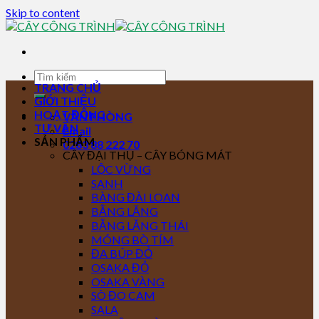
Skip to content
TRANG CHỦ
GIỚI THIỆU
HOẠT ĐỘNG
VĂN PHÒNG
TƯ VẤN
Email
SẢN PHẨM
0283 88 222 70
CÂY ĐẠI THỤ – CÂY BÓNG MÁT
LỘC VỪNG
SANH
BÀNG ĐÀI LOAN
BẰNG LĂNG
BẰNG LĂNG THÁI
MÓNG BÒ TÍM
ĐA BÚP ĐỎ
OSAKA ĐỎ
OSAKA VÀNG
SÒ ĐO CAM
SALA