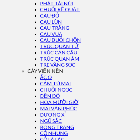
PHÁT TÀI NÚI
CHUỐI RẼ QUẠT
CAU ĐỎ
CAU LÙN
CAU TRẮNG
CAU VUA
CAU ĐUÔI CHỒN
TRÚC QUÂN TỬ
TRÚC CẦN CÂU
TRÚC QUAN ÂM
TRE VÀNG SỌC
CÂY VIỀN NỀN
ẮC Ó
CẨM TÚ MAI
CHUỖI NGỌC
DỀN ĐỎ
HOA MƯỜI GIỜ
MAI VẠN PHÚC
DƯƠNG XỈ
NGŨ SẮC
BÔNG TRANG
CỎ NHUNG
CỎ LÁ LẠC