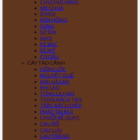
CHUÔNG VÀNG
ME CHUA
Ô MÔI
KÈN HỒNG
SUNG
SỨ ĐẠI
SAKE
KÈ BẠC
KÈ MỸ
CỌ DẦU
CÂY TẠO CẢNH
HỒNG LỘC
NGUYỆT QUẾ
MAI HÀ LAN
PHI LAO
TÙNG LA HÁN
TÙNG BÁCH TÁN
TRẮC BÁCH DIỆP
PHÁT TÀI NÚI
CHUỐI RẼ QUẠT
CAU ĐỎ
CAU LÙN
CAU TRẮNG