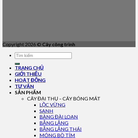
Copyright 2026 ©
Cây công trình
TRANG CHỦ
GIỚI THIỆU
HOẠT ĐỘNG
TƯ VẤN
SẢN PHẨM
CÂY ĐẠI THỤ – CÂY BÓNG MÁT
LỘC VỪNG
SANH
BÀNG ĐÀI LOAN
BẰNG LĂNG
BẰNG LĂNG THÁI
MÓNG BÒ TÍM