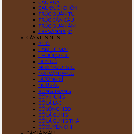
CAU VUA
CAU ĐUÔI CHỒN
TRÚC QUÂN TỬ
TRÚC CẦN CÂU
TRÚC QUAN ÂM
TRE VÀNG SỌC
CÂY VIỀN NỀN
ẮC Ó
CẨM TÚ MAI
CHUỖI NGỌC
DỀN ĐỎ
HOA MƯỜI GIỜ
MAI VẠN PHÚC
DƯƠNG XỈ
NGŨ SẮC
BÔNG TRANG
CỎ NHUNG
CỎ LÁ LẠC
CỎ LÔNG HEO
CỎ LÁ GỪNG
CỎ LÁ GỪNG THÁI
CỎ XUYẾN CHI
CÂY LÁ MÀU