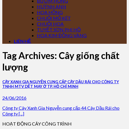
BƯỚM HỒNG
HUỲNH ANH
HOA HỒNG
CHUỐI MỎ KÉT
CHUỐI HOA
TUYẾT SƠN PHI HỒ
HOA KIM ĐỒNG VÀNG
LIÊN HỆ
Tag Archives:
Cây giống chất
lượng
CÂY XANH GIA NGUYỄN CUNG CẤP CÂY DẦU RÁI CHO CÔNG TY
TNHH MTV DỆT MAY Ở TP. HỒ CHÍ MINH
24/06/2016
Công ty Cây Xanh Gia Nguyễn cung cấp 44 Cây Dầu Rái cho
Công ty [...]
HOẠT ĐỘNG CÂY CÔNG TRÌNH