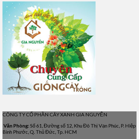
CÔNG TY CỔ PHẦN CÂY XANH GIA NGUYỄN
Văn Phòng:
Số 61, Đường số 12, Khu Đô Thị Vạn Phúc, P. Hiệp
Bình Phước, Q. Thủ Đức, Tp. HCM