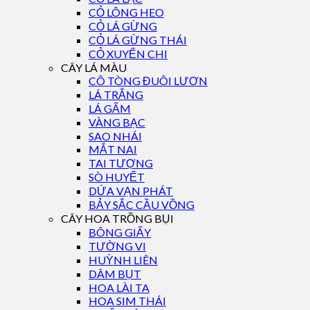
CỎ LÔNG HEO
CỎ LÁ GỪNG
CỎ LÁ GỪNG THÁI
CỎ XUYẾN CHI
CÂY LÁ MÀU
CÔ TÒNG ĐUÔI LƯƠN
LÁ TRẮNG
LÁ GẤM
VÀNG BẠC
SAO NHÁI
MẮT NAI
TAI TƯỢNG
SÒ HUYẾT
DỨA VẠN PHÁT
BẢY SẮC CẦU VỒNG
CÂY HOA TRỒNG BỤI
BÔNG GIẤY
TƯỜNG VI
HUỲNH LIÊN
DÂM BỤT
HOA LÀI TA
HOA SIM THÁI