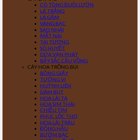
CÔ TÒNG ĐUÔI LƯƠN
LÁ TRẮNG
LÁ GẤM
VÀNG BẠC
SAO NHÁI
MẮT NAI
TAI TƯỢNG
SÒ HUYẾT
DỨA VẠN PHÁT
BẢY SẮC CẦU VỒNG
CÂY HOA TRỒNG BỤI
BÔNG GIẤY
TƯỜNG VI
HUỲNH LIÊN
DÂM BỤT
HOA LÀI TA
HOA SIM THÁI
CHIỀU TÍM
PHÚC LỘC THỌ
HOA LÀI TRÂU
ĐÔNG HẦU
BƯỚM BẠC