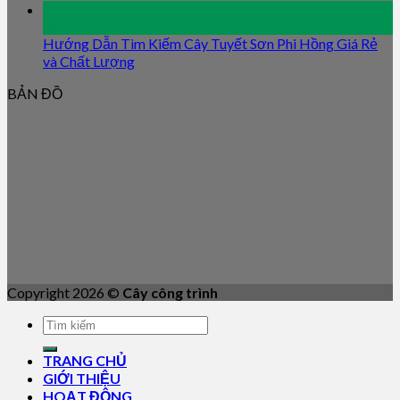
09
Jan
Hướng Dẫn Tìm Kiếm Cây Tuyết Sơn Phi Hồng Giá Rẻ
và Chất Lượng
BẢN ĐỒ
Copyright 2026 ©
Cây công trình
TRANG CHỦ
GIỚI THIỆU
HOẠT ĐỘNG