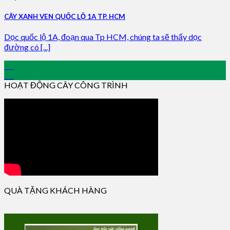
CÂY XANH VEN QUỐC LỘ 1A TP. HCM
Dọc quốc lộ 1A, đoạn qua Tp HCM, chúng ta sẽ thấy dọc
đường có [...]
13
Jul
HOẠT ĐỘNG CÂY CÔNG TRÌNH
QUÀ TẶNG KHÁCH HÀNG