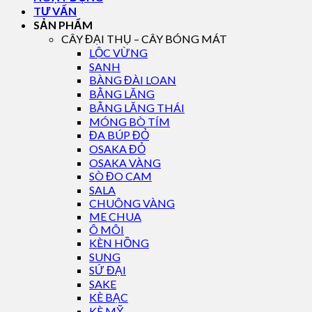
TƯ VẤN
SẢN PHẨM
CÂY ĐẠI THỤ – CÂY BÓNG MÁT
LỘC VỪNG
SANH
BÀNG ĐÀI LOAN
BẰNG LĂNG
BẰNG LĂNG THÁI
MÓNG BÒ TÍM
ĐA BÚP ĐỎ
OSAKA ĐỎ
OSAKA VÀNG
SÒ ĐO CAM
SALA
CHUÔNG VÀNG
ME CHUA
Ô MÔI
KÈN HỒNG
SUNG
SỨ ĐẠI
SAKE
KÈ BẠC
KÈ MỸ