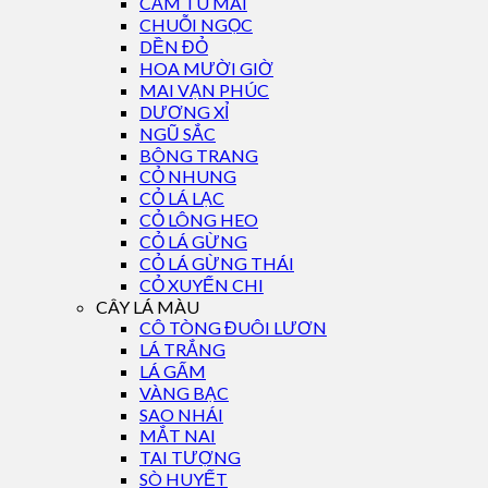
CẨM TÚ MAI
CHUỖI NGỌC
DỀN ĐỎ
HOA MƯỜI GIỜ
MAI VẠN PHÚC
DƯƠNG XỈ
NGŨ SẮC
BÔNG TRANG
CỎ NHUNG
CỎ LÁ LẠC
CỎ LÔNG HEO
CỎ LÁ GỪNG
CỎ LÁ GỪNG THÁI
CỎ XUYẾN CHI
CÂY LÁ MÀU
CÔ TÒNG ĐUÔI LƯƠN
LÁ TRẮNG
LÁ GẤM
VÀNG BẠC
SAO NHÁI
MẮT NAI
TAI TƯỢNG
SÒ HUYẾT