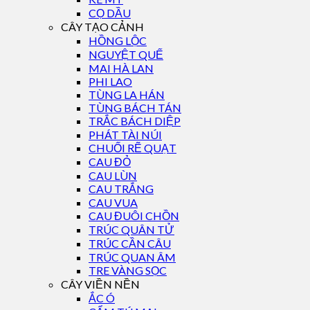
CỌ DẦU
CÂY TẠO CẢNH
HỒNG LỘC
NGUYỆT QUẾ
MAI HÀ LAN
PHI LAO
TÙNG LA HÁN
TÙNG BÁCH TÁN
TRẮC BÁCH DIỆP
PHÁT TÀI NÚI
CHUỐI RẼ QUẠT
CAU ĐỎ
CAU LÙN
CAU TRẮNG
CAU VUA
CAU ĐUÔI CHỒN
TRÚC QUÂN TỬ
TRÚC CẦN CÂU
TRÚC QUAN ÂM
TRE VÀNG SỌC
CÂY VIỀN NỀN
ẮC Ó