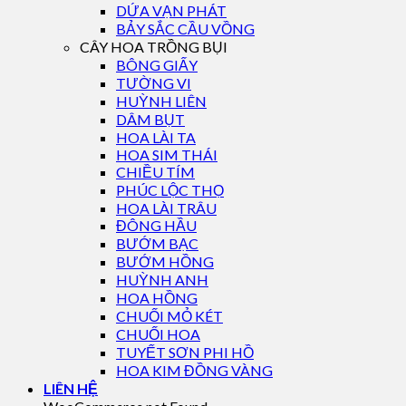
DỨA VẠN PHÁT
BẢY SẮC CẦU VỒNG
CÂY HOA TRỒNG BỤI
BÔNG GIẤY
TƯỜNG VI
HUỲNH LIÊN
DÂM BỤT
HOA LÀI TA
HOA SIM THÁI
CHIỀU TÍM
PHÚC LỘC THỌ
HOA LÀI TRÂU
ĐÔNG HẦU
BƯỚM BẠC
BƯỚM HỒNG
HUỲNH ANH
HOA HỒNG
CHUỐI MỎ KÉT
CHUỐI HOA
TUYẾT SƠN PHI HỒ
HOA KIM ĐỒNG VÀNG
LIÊN HỆ