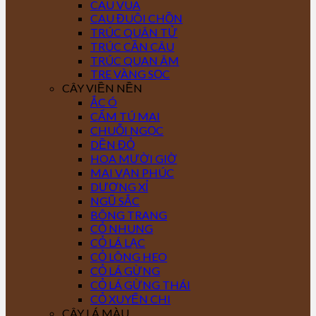
CAU VUA
CAU ĐUÔI CHỒN
TRÚC QUÂN TỬ
TRÚC CẦN CÂU
TRÚC QUAN ÂM
TRE VÀNG SỌC
CÂY VIỀN NỀN
ẮC Ó
CẨM TÚ MAI
CHUỖI NGỌC
DỀN ĐỎ
HOA MƯỜI GIỜ
MAI VẠN PHÚC
DƯƠNG XỈ
NGŨ SẮC
BÔNG TRANG
CỎ NHUNG
CỎ LÁ LẠC
CỎ LÔNG HEO
CỎ LÁ GỪNG
CỎ LÁ GỪNG THÁI
CỎ XUYẾN CHI
CÂY LÁ MÀU