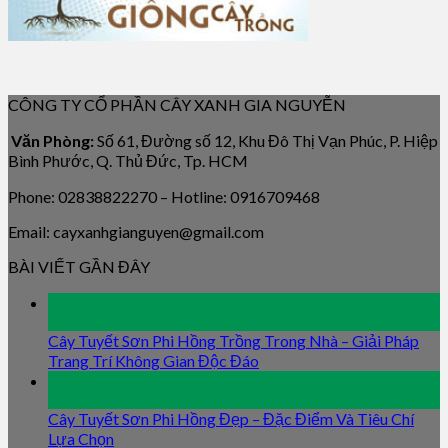
CÔNG TY CỔ PHẦN CÂY XANH GIA NGUYỄN
Văn Phòng:
Số 61, Đường số 12, Khu Đô Thị Vạn Phúc, P. Hiệp
Bình Phước, Q. Thủ Đức, Tp. HCM
Phone: 02838822270 – Hotline: 0916709468
Email: cayxanhgianguyen@gmail.com
BÀI VIẾT GẦN ĐÂY
09
Jan
Cây Tuyết Sơn Phi Hồng Trồng Trong Nhà – Giải Pháp
Trang Trí Không Gian Độc Đáo
09
Jan
Cây Tuyết Sơn Phi Hồng Đẹp – Đặc Điểm Và Tiêu Chí
Lựa Chọn