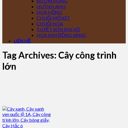
BƯỚM HỒNG
HUỲNH ANH
HOA HỒNG
CHUỐI MỎ KÉT
CHUỐI HOA
TUYẾT SƠN PHI HỒ
HOA KIM ĐỒNG VÀNG
LIÊN HỆ
Tag Archives:
Cây công trình
lớn