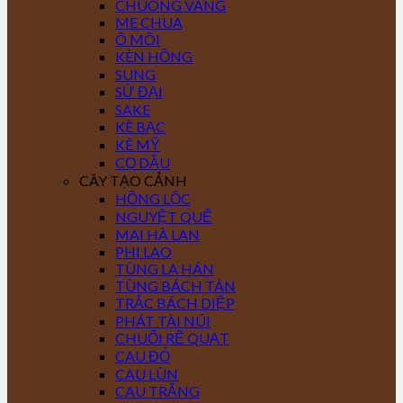
CHUÔNG VÀNG
ME CHUA
Ô MÔI
KÈN HỒNG
SUNG
SỨ ĐẠI
SAKE
KÈ BẠC
KÈ MỸ
CỌ DẦU
CÂY TẠO CẢNH
HỒNG LỘC
NGUYỆT QUẾ
MAI HÀ LAN
PHI LAO
TÙNG LA HÁN
TÙNG BÁCH TÁN
TRẮC BÁCH DIỆP
PHÁT TÀI NÚI
CHUỐI RẼ QUẠT
CAU ĐỎ
CAU LÙN
CAU TRẮNG