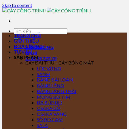
Skip to content
TRANG CHỦ
GIỚI THIỆU
HOẠT ĐỘNG
VĂN PHÒNG
TƯ VẤN
Email
SẢN PHẨM
0283 88 222 70
CÂY ĐẠI THỤ – CÂY BÓNG MÁT
LỘC VỪNG
SANH
BÀNG ĐÀI LOAN
BẰNG LĂNG
BẰNG LĂNG THÁI
MÓNG BÒ TÍM
ĐA BÚP ĐỎ
OSAKA ĐỎ
OSAKA VÀNG
SÒ ĐO CAM
SALA