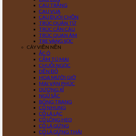
CAU TRẮNG
CAU VUA
CAU ĐUÔI CHỒN
TRÚC QUÂN TỬ
TRÚC CẦN CÂU
TRÚC QUAN ÂM
TRE VÀNG SỌC
CÂY VIỀN NỀN
ẮC Ó
CẨM TÚ MAI
CHUỖI NGỌC
DỀN ĐỎ
HOA MƯỜI GIỜ
MAI VẠN PHÚC
DƯƠNG XỈ
NGŨ SẮC
BÔNG TRANG
CỎ NHUNG
CỎ LÁ LẠC
CỎ LÔNG HEO
CỎ LÁ GỪNG
CỎ LÁ GỪNG THÁI