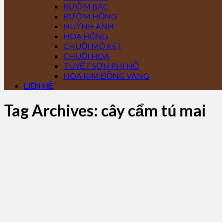
BƯỚM BẠC
BƯỚM HỒNG
HUỲNH ANH
HOA HỒNG
CHUỐI MỎ KÉT
CHUỐI HOA
TUYẾT SƠN PHI HỒ
HOA KIM ĐỒNG VÀNG
LIÊN HỆ
Tag Archives:
cây cẩm tú mai