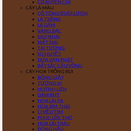
CỎ XUYẾN CHI
CÂY LÁ MÀU
CÔ TÒNG ĐUÔI LƯƠN
LÁ TRẮNG
LÁ GẤM
VÀNG BẠC
SAO NHÁI
MẮT NAI
TAI TƯỢNG
SÒ HUYẾT
DỨA VẠN PHÁT
BẢY SẮC CẦU VỒNG
CÂY HOA TRỒNG BỤI
BÔNG GIẤY
TƯỜNG VI
HUỲNH LIÊN
DÂM BỤT
HOA LÀI TA
HOA SIM THÁI
CHIỀU TÍM
PHÚC LỘC THỌ
HOA LÀI TRÂU
ĐÔNG HẦU