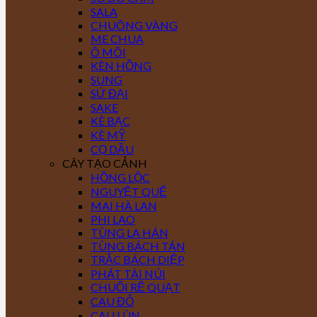
SALA
CHUÔNG VÀNG
ME CHUA
Ô MÔI
KÈN HỒNG
SUNG
SỨ ĐẠI
SAKE
KÈ BẠC
KÈ MỸ
CỌ DẦU
CÂY TẠO CẢNH
HỒNG LỘC
NGUYỆT QUẾ
MAI HÀ LAN
PHI LAO
TÙNG LA HÁN
TÙNG BÁCH TÁN
TRẮC BÁCH DIỆP
PHÁT TÀI NÚI
CHUỐI RẼ QUẠT
CAU ĐỎ
CAU LÙN