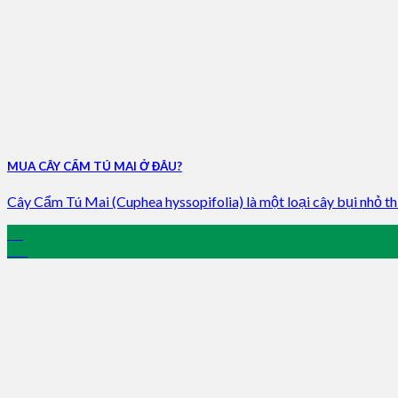
MUA CÂY CẨM TÚ MAI Ở ĐÂU?
Cây Cẩm Tú Mai (Cuphea hyssopifolia) là một loại cây bụi nhỏ th
27
Jan