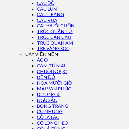
CAU ĐỎ
CAU LÙN
CAU TRẮNG
CAU VUA
CAU ĐUÔI CHỒN
TRÚC QUÂN TỬ
TRÚC CẦN CÂU
TRÚC QUAN ÂM
TRE VÀNG SỌC
CÂY VIỀN NỀN
ẮC Ó
CẨM TÚ MAI
CHUỖI NGỌC
DỀN ĐỎ
HOA MƯỜI GIỜ
MAI VẠN PHÚC
DƯƠNG XỈ
NGŨ SẮC
BÔNG TRANG
CỎ NHUNG
CỎ LÁ LẠC
CỎ LÔNG HEO
CỎ LÁ GỪNG