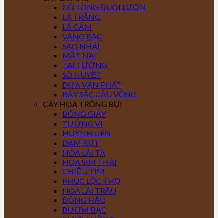
CÔ TÒNG ĐUÔI LƯƠN
LÁ TRẮNG
LÁ GẤM
VÀNG BẠC
SAO NHÁI
MẮT NAI
TAI TƯỢNG
SÒ HUYẾT
DỨA VẠN PHÁT
BẢY SẮC CẦU VỒNG
CÂY HOA TRỒNG BỤI
BÔNG GIẤY
TƯỜNG VI
HUỲNH LIÊN
DÂM BỤT
HOA LÀI TA
HOA SIM THÁI
CHIỀU TÍM
PHÚC LỘC THỌ
HOA LÀI TRÂU
ĐÔNG HẦU
BƯỚM BẠC