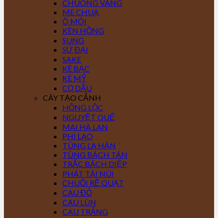
CHUÔNG VÀNG
ME CHUA
Ô MÔI
KÈN HỒNG
SUNG
SỨ ĐẠI
SAKE
KÈ BẠC
KÈ MỸ
CỌ DẦU
CÂY TẠO CẢNH
HỒNG LỘC
NGUYỆT QUẾ
MAI HÀ LAN
PHI LAO
TÙNG LA HÁN
TÙNG BÁCH TÁN
TRẮC BÁCH DIỆP
PHÁT TÀI NÚI
CHUỐI RẼ QUẠT
CAU ĐỎ
CAU LÙN
CAU TRẮNG