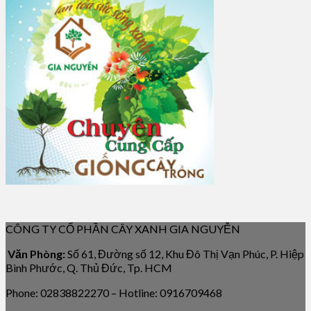
CÔNG TY CỔ PHẦN CÂY XANH GIA NGUYỄN
Văn Phòng:
Số 61, Đường số 12, Khu Đô Thị Vạn Phúc, P. Hiệp
Bình Phước, Q. Thủ Đức, Tp. HCM
Phone: 02838822270 – Hotline: 0916709468