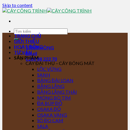
Skip to content
TRANG CHỦ
GIỚI THIỆU
HOẠT ĐỘNG
VĂN PHÒNG
TƯ VẤN
Email
SẢN PHẨM
0283 88 222 70
CÂY ĐẠI THỤ – CÂY BÓNG MÁT
LỘC VỪNG
SANH
BÀNG ĐÀI LOAN
BẰNG LĂNG
BẰNG LĂNG THÁI
MÓNG BÒ TÍM
ĐA BÚP ĐỎ
OSAKA ĐỎ
OSAKA VÀNG
SÒ ĐO CAM
SALA