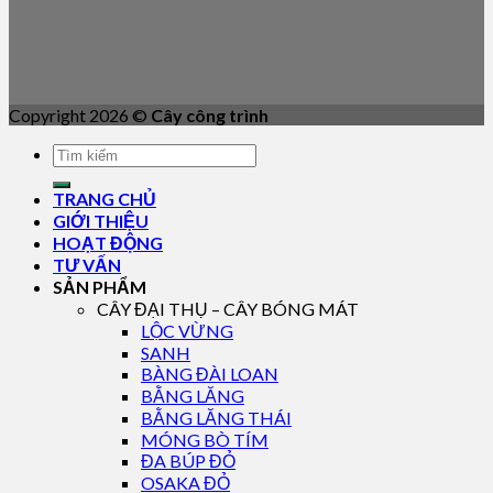
Copyright 2026 ©
Cây công trình
TRANG CHỦ
GIỚI THIỆU
HOẠT ĐỘNG
TƯ VẤN
SẢN PHẨM
CÂY ĐẠI THỤ – CÂY BÓNG MÁT
LỘC VỪNG
SANH
BÀNG ĐÀI LOAN
BẰNG LĂNG
BẰNG LĂNG THÁI
MÓNG BÒ TÍM
ĐA BÚP ĐỎ
OSAKA ĐỎ