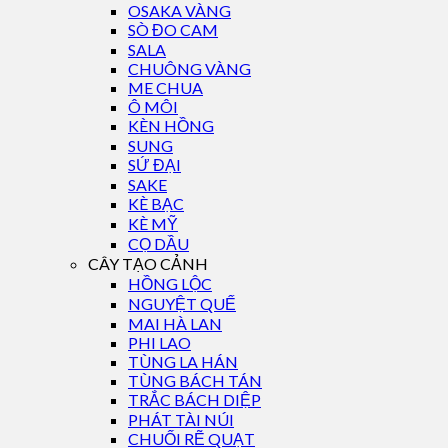
OSAKA VÀNG
SÒ ĐO CAM
SALA
CHUÔNG VÀNG
ME CHUA
Ô MÔI
KÈN HỒNG
SUNG
SỨ ĐẠI
SAKE
KÈ BẠC
KÈ MỸ
CỌ DẦU
CÂY TẠO CẢNH
HỒNG LỘC
NGUYỆT QUẾ
MAI HÀ LAN
PHI LAO
TÙNG LA HÁN
TÙNG BÁCH TÁN
TRẮC BÁCH DIỆP
PHÁT TÀI NÚI
CHUỐI RẼ QUẠT