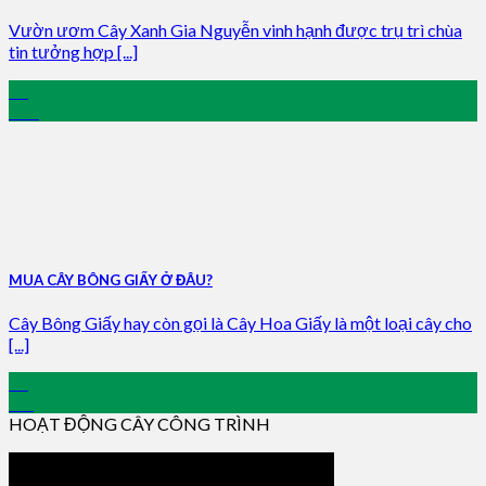
Vườn ươm Cây Xanh Gia Nguyễn vinh hạnh được trụ trì chùa
tin tưởng hợp [...]
09
Dec
MUA CÂY BÔNG GIẤY Ở ĐÂU?
Cây Bông Giấy hay còn gọi là Cây Hoa Giấy là một loại cây cho
[...]
27
Jun
HOẠT ĐỘNG CÂY CÔNG TRÌNH