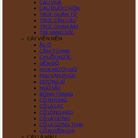
CAU VUA
CAU ĐUÔI CHỒN
TRÚC QUÂN TỬ
TRÚC CẦN CÂU
TRÚC QUAN ÂM
TRE VÀNG SỌC
CÂY VIỀN NỀN
ẮC Ó
CẨM TÚ MAI
CHUỖI NGỌC
DỀN ĐỎ
HOA MƯỜI GIỜ
MAI VẠN PHÚC
DƯƠNG XỈ
NGŨ SẮC
BÔNG TRANG
CỎ NHUNG
CỎ LÁ LẠC
CỎ LÔNG HEO
CỎ LÁ GỪNG
CỎ LÁ GỪNG THÁI
CỎ XUYẾN CHI
CÂY LÁ MÀU