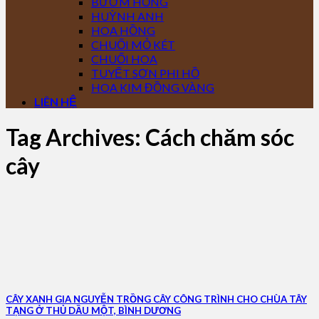
BƯỚM HỒNG
HUỲNH ANH
HOA HỒNG
CHUỐI MỎ KÉT
CHUỐI HOA
TUYẾT SƠN PHI HỒ
HOA KIM ĐỒNG VÀNG
LIÊN HỆ
Tag Archives:
Cách chăm sóc
cây
CÂY XANH GIA NGUYỄN TRỒNG CÂY CÔNG TRÌNH CHO CHÙA TÂY
TẠNG Ở THỦ DẦU MỘT, BÌNH DƯƠNG