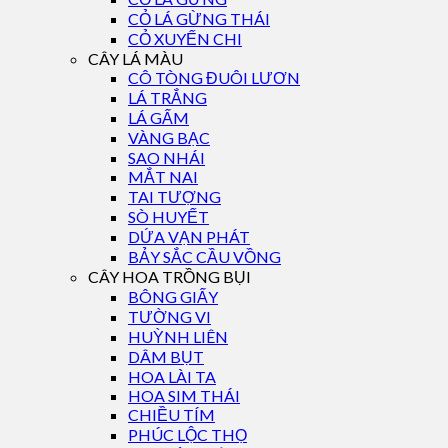
CỎ LÁ GỪNG THÁI
CỎ XUYẾN CHI
CÂY LÁ MÀU
CÔ TÒNG ĐUÔI LƯƠN
LÁ TRẮNG
LÁ GẤM
VÀNG BẠC
SAO NHÁI
MẮT NAI
TAI TƯỢNG
SÒ HUYẾT
DỨA VẠN PHÁT
BẢY SẮC CẦU VỒNG
CÂY HOA TRỒNG BỤI
BÔNG GIẤY
TƯỜNG VI
HUỲNH LIÊN
DÂM BỤT
HOA LÀI TA
HOA SIM THÁI
CHIỀU TÍM
PHÚC LỘC THỌ