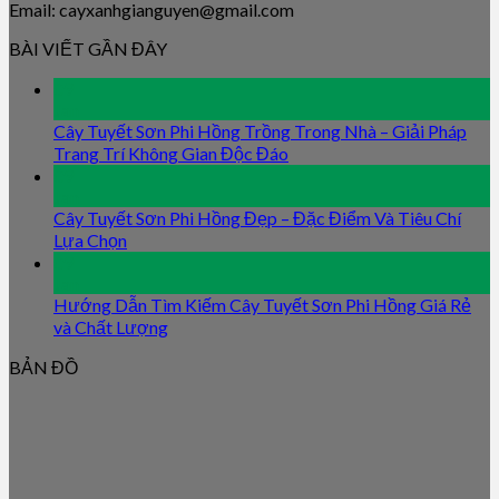
Email: cayxanhgianguyen@gmail.com
BÀI VIẾT GẦN ĐÂY
09
Jan
Cây Tuyết Sơn Phi Hồng Trồng Trong Nhà – Giải Pháp
Trang Trí Không Gian Độc Đáo
09
Jan
Cây Tuyết Sơn Phi Hồng Đẹp – Đặc Điểm Và Tiêu Chí
Lựa Chọn
09
Jan
Hướng Dẫn Tìm Kiếm Cây Tuyết Sơn Phi Hồng Giá Rẻ
và Chất Lượng
BẢN ĐỒ