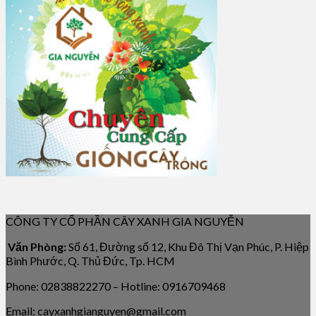
CÔNG TY CỔ PHẦN CÂY XANH GIA NGUYỄN
Văn Phòng:
Số 61, Đường số 12, Khu Đô Thị Vạn Phúc, P. Hiệp
Bình Phước, Q. Thủ Đức, Tp. HCM
Phone: 02838822270 – Hotline: 0916709468
Email: cayxanhgianguyen@gmail.com