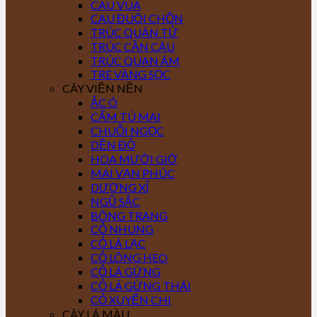
CAU VUA
CAU ĐUÔI CHỒN
TRÚC QUÂN TỬ
TRÚC CẦN CÂU
TRÚC QUAN ÂM
TRE VÀNG SỌC
CÂY VIỀN NỀN
ẮC Ó
CẨM TÚ MAI
CHUỖI NGỌC
DỀN ĐỎ
HOA MƯỜI GIỜ
MAI VẠN PHÚC
DƯƠNG XỈ
NGŨ SẮC
BÔNG TRANG
CỎ NHUNG
CỎ LÁ LẠC
CỎ LÔNG HEO
CỎ LÁ GỪNG
CỎ LÁ GỪNG THÁI
CỎ XUYẾN CHI
CÂY LÁ MÀU