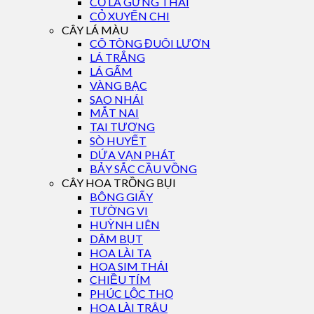
CỎ LÁ GỪNG THÁI
CỎ XUYẾN CHI
CÂY LÁ MÀU
CÔ TÒNG ĐUÔI LƯƠN
LÁ TRẮNG
LÁ GẤM
VÀNG BẠC
SAO NHÁI
MẮT NAI
TAI TƯỢNG
SÒ HUYẾT
DỨA VẠN PHÁT
BẢY SẮC CẦU VỒNG
CÂY HOA TRỒNG BỤI
BÔNG GIẤY
TƯỜNG VI
HUỲNH LIÊN
DÂM BỤT
HOA LÀI TA
HOA SIM THÁI
CHIỀU TÍM
PHÚC LỘC THỌ
HOA LÀI TRÂU