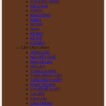
CHUÔNG VÀNG
ME CHUA
Ô MÔI
KÈN HỒNG
SUNG
SỨ ĐẠI
SAKE
KÈ BẠC
KÈ MỸ
CỌ DẦU
CÂY TẠO CẢNH
HỒNG LỘC
NGUYỆT QUẾ
MAI HÀ LAN
PHI LAO
TÙNG LA HÁN
TÙNG BÁCH TÁN
TRẮC BÁCH DIỆP
PHÁT TÀI NÚI
CHUỐI RẼ QUẠT
CAU ĐỎ
CAU LÙN
CAU TRẮNG