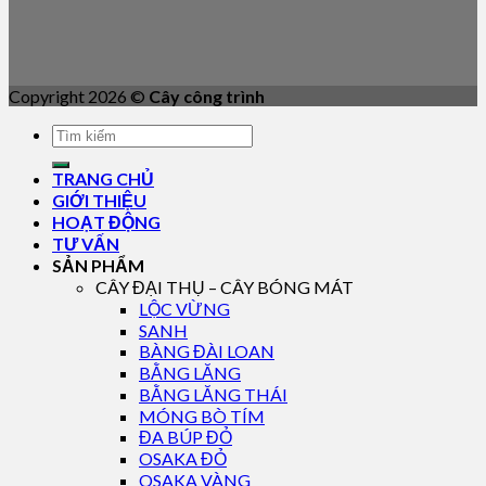
Copyright 2026 ©
Cây công trình
TRANG CHỦ
GIỚI THIỆU
HOẠT ĐỘNG
TƯ VẤN
SẢN PHẨM
CÂY ĐẠI THỤ – CÂY BÓNG MÁT
LỘC VỪNG
SANH
BÀNG ĐÀI LOAN
BẰNG LĂNG
BẰNG LĂNG THÁI
MÓNG BÒ TÍM
ĐA BÚP ĐỎ
OSAKA ĐỎ
OSAKA VÀNG