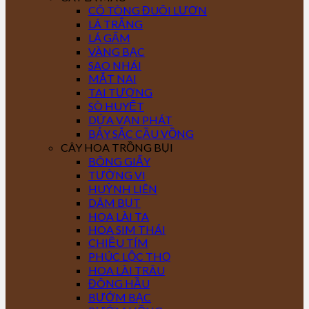
CÔ TÒNG ĐUÔI LƯƠN
LÁ TRẮNG
LÁ GẤM
VÀNG BẠC
SAO NHÁI
MẮT NAI
TAI TƯỢNG
SÒ HUYẾT
DỨA VẠN PHÁT
BẢY SẮC CẦU VỒNG
CÂY HOA TRỒNG BỤI
BÔNG GIẤY
TƯỜNG VI
HUỲNH LIÊN
DÂM BỤT
HOA LÀI TA
HOA SIM THÁI
CHIỀU TÍM
PHÚC LỘC THỌ
HOA LÀI TRÂU
ĐÔNG HẦU
BƯỚM BẠC