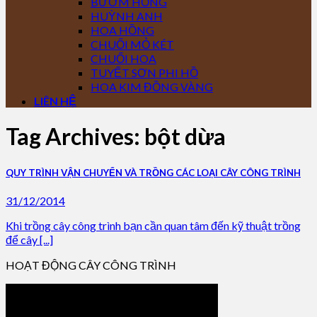
BƯỚM HỒNG
HUỲNH ANH
HOA HỒNG
CHUỐI MỎ KÉT
CHUỐI HOA
TUYẾT SƠN PHI HỒ
HOA KIM ĐỒNG VÀNG
LIÊN HỆ
Tag Archives:
bột dừa
QUY TRÌNH VẬN CHUYỂN VÀ TRỒNG CÁC LOẠI CÂY CÔNG TRÌNH
31/12/2014
Khi trồng cây công trình bạn cần quan tâm đến kỹ thuật trồng
để cây [...]
HOẠT ĐỘNG CÂY CÔNG TRÌNH