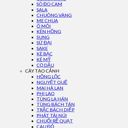
SÒ ĐO CAM
SALA
CHUÔNG VÀNG
ME CHUA
Ô MÔI
KÈN HỒNG
SUNG
SỨ ĐẠI
SAKE
KÈ BẠC
KÈ MỸ
CỌ DẦU
CÂY TẠO CẢNH
HỒNG LỘC
NGUYỆT QUẾ
MAI HÀ LAN
PHI LAO
TÙNG LA HÁN
TÙNG BÁCH TÁN
TRẮC BÁCH DIỆP
PHÁT TÀI NÚI
CHUỐI RẼ QUẠT
CAU ĐỎ