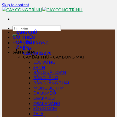
Skip to content
TRANG CHỦ
GIỚI THIỆU
HOẠT ĐỘNG
VĂN PHÒNG
TƯ VẤN
Email
SẢN PHẨM
0283 88 222 70
CÂY ĐẠI THỤ – CÂY BÓNG MÁT
LỘC VỪNG
SANH
BÀNG ĐÀI LOAN
BẰNG LĂNG
BẰNG LĂNG THÁI
MÓNG BÒ TÍM
ĐA BÚP ĐỎ
OSAKA ĐỎ
OSAKA VÀNG
SÒ ĐO CAM
SALA