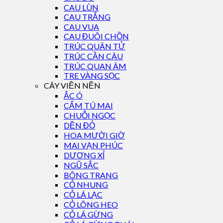
CAU LÙN
CAU TRẮNG
CAU VUA
CAU ĐUÔI CHỒN
TRÚC QUÂN TỬ
TRÚC CẦN CÂU
TRÚC QUAN ÂM
TRE VÀNG SỌC
CÂY VIỀN NỀN
ẮC Ó
CẨM TÚ MAI
CHUỖI NGỌC
DỀN ĐỎ
HOA MƯỜI GIỜ
MAI VẠN PHÚC
DƯƠNG XỈ
NGŨ SẮC
BÔNG TRANG
CỎ NHUNG
CỎ LÁ LẠC
CỎ LÔNG HEO
CỎ LÁ GỪNG