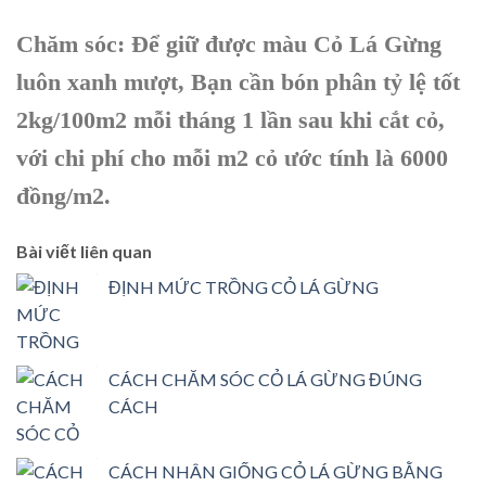
Chăm sóc: Để giữ được màu Cỏ Lá Gừng
luôn xanh mượt, Bạn cần bón phân tỷ lệ tốt
2kg/100m2 mỗi tháng 1 lần sau khi cắt cỏ,
với chi phí cho mỗi m2 cỏ ước tính là 6000
đồng/m2.
Bài viết liên quan
ĐỊNH MỨC TRỒNG CỎ LÁ GỪNG
CÁCH CHĂM SÓC CỎ LÁ GỪNG ĐÚNG
CÁCH
CÁCH NHÂN GIỐNG CỎ LÁ GỪNG BẰNG