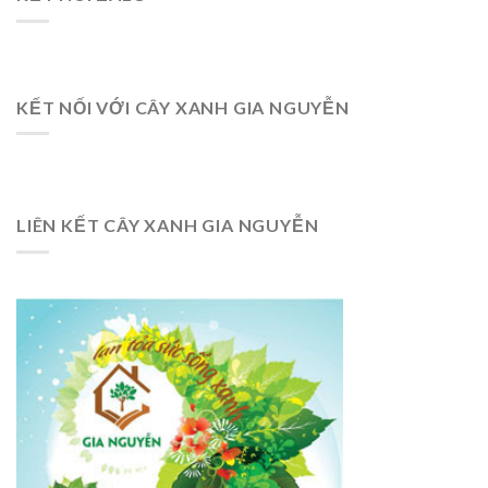
KẾT NỐI VỚI CÂY XANH GIA NGUYỄN
LIÊN KẾT CÂY XANH GIA NGUYỄN