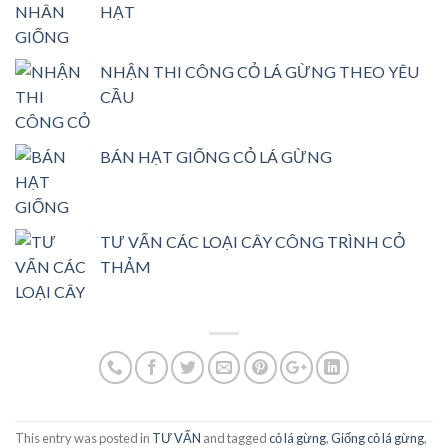
HẠT
NHẬN THI CÔNG CỎ LÁ GỪNG THEO YÊU
CẦU
BÁN HẠT GIỐNG CỎ LÁ GỪNG
TƯ VẤN CÁC LOẠI CÂY CÔNG TRÌNH CỎ
THẢM
This entry was posted in
TƯ VẤN
and tagged
cỏ lá gừng
,
Giống cỏ lá gừng
,