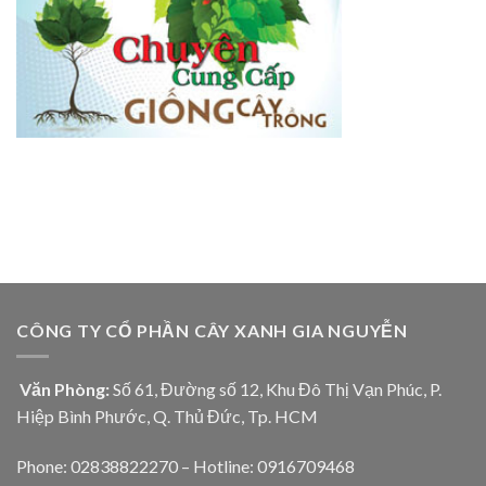
CÔNG TY CỔ PHẦN CÂY XANH GIA NGUYỄN
Văn Phòng:
Số 61, Đường số 12, Khu Đô Thị Vạn Phúc, P.
Hiệp Bình Phước, Q. Thủ Đức, Tp. HCM
Phone: 02838822270 – Hotline: 0916709468