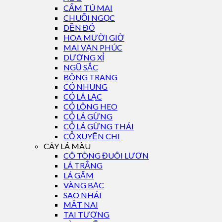
CẨM TÚ MAI
CHUỖI NGỌC
DỀN ĐỎ
HOA MƯỜI GIỜ
MAI VẠN PHÚC
DƯƠNG XỈ
NGŨ SẮC
BÔNG TRANG
CỎ NHUNG
CỎ LÁ LẠC
CỎ LÔNG HEO
CỎ LÁ GỪNG
CỎ LÁ GỪNG THÁI
CỎ XUYẾN CHI
CÂY LÁ MÀU
CÔ TÒNG ĐUÔI LƯƠN
LÁ TRẮNG
LÁ GẤM
VÀNG BẠC
SAO NHÁI
MẮT NAI
TAI TƯỢNG