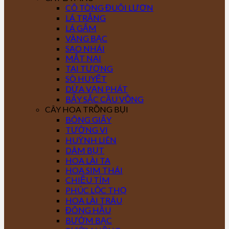
CÔ TÒNG ĐUÔI LƯƠN
LÁ TRẮNG
LÁ GẤM
VÀNG BẠC
SAO NHÁI
MẮT NAI
TAI TƯỢNG
SÒ HUYẾT
DỨA VẠN PHÁT
BẢY SẮC CẦU VỒNG
CÂY HOA TRỒNG BỤI
BÔNG GIẤY
TƯỜNG VI
HUỲNH LIÊN
DÂM BỤT
HOA LÀI TA
HOA SIM THÁI
CHIỀU TÍM
PHÚC LỘC THỌ
HOA LÀI TRÂU
ĐÔNG HẦU
BƯỚM BẠC