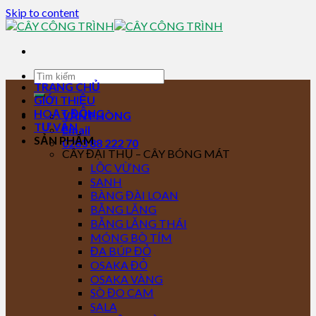
Skip to content
TRANG CHỦ
GIỚI THIỆU
HOẠT ĐỘNG
VĂN PHÒNG
TƯ VẤN
Email
SẢN PHẨM
0283 88 222 70
CÂY ĐẠI THỤ – CÂY BÓNG MÁT
LỘC VỪNG
SANH
BÀNG ĐÀI LOAN
BẰNG LĂNG
BẰNG LĂNG THÁI
MÓNG BÒ TÍM
ĐA BÚP ĐỎ
OSAKA ĐỎ
OSAKA VÀNG
SÒ ĐO CAM
SALA