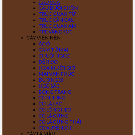
CAU VUA
CAU ĐUÔI CHỒN
TRÚC QUÂN TỬ
TRÚC CẦN CÂU
TRÚC QUAN ÂM
TRE VÀNG SỌC
CÂY VIỀN NỀN
ẮC Ó
CẨM TÚ MAI
CHUỖI NGỌC
DỀN ĐỎ
HOA MƯỜI GIỜ
MAI VẠN PHÚC
DƯƠNG XỈ
NGŨ SẮC
BÔNG TRANG
CỎ NHUNG
CỎ LÁ LẠC
CỎ LÔNG HEO
CỎ LÁ GỪNG
CỎ LÁ GỪNG THÁI
CỎ XUYẾN CHI
CÂY LÁ MÀU