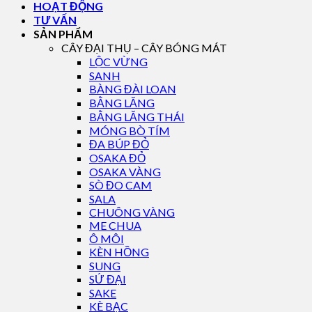
HOẠT ĐỘNG
TƯ VẤN
SẢN PHẨM
CÂY ĐẠI THỤ – CÂY BÓNG MÁT
LỘC VỪNG
SANH
BÀNG ĐÀI LOAN
BẰNG LĂNG
BẰNG LĂNG THÁI
MÓNG BÒ TÍM
ĐA BÚP ĐỎ
OSAKA ĐỎ
OSAKA VÀNG
SÒ ĐO CAM
SALA
CHUÔNG VÀNG
ME CHUA
Ô MÔI
KÈN HỒNG
SUNG
SỨ ĐẠI
SAKE
KÈ BẠC