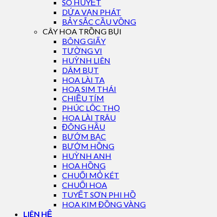
SÒ HUYẾT
DỨA VẠN PHÁT
BẢY SẮC CẦU VỒNG
CÂY HOA TRỒNG BỤI
BÔNG GIẤY
TƯỜNG VI
HUỲNH LIÊN
DÂM BỤT
HOA LÀI TA
HOA SIM THÁI
CHIỀU TÍM
PHÚC LỘC THỌ
HOA LÀI TRÂU
ĐÔNG HẦU
BƯỚM BẠC
BƯỚM HỒNG
HUỲNH ANH
HOA HỒNG
CHUỐI MỎ KÉT
CHUỐI HOA
TUYẾT SƠN PHI HỒ
HOA KIM ĐỒNG VÀNG
LIÊN HỆ