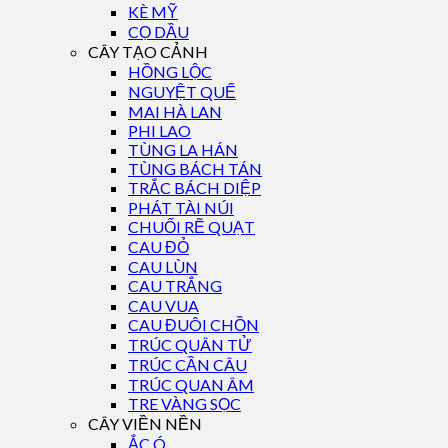
KÈ MỸ
CỌ DẦU
CÂY TẠO CẢNH
HỒNG LỘC
NGUYỆT QUẾ
MAI HÀ LAN
PHI LAO
TÙNG LA HÁN
TÙNG BÁCH TÁN
TRẮC BÁCH DIỆP
PHÁT TÀI NÚI
CHUỐI RẼ QUẠT
CAU ĐỎ
CAU LÙN
CAU TRẮNG
CAU VUA
CAU ĐUÔI CHỒN
TRÚC QUÂN TỬ
TRÚC CẦN CÂU
TRÚC QUAN ÂM
TRE VÀNG SỌC
CÂY VIỀN NỀN
ẮC Ó