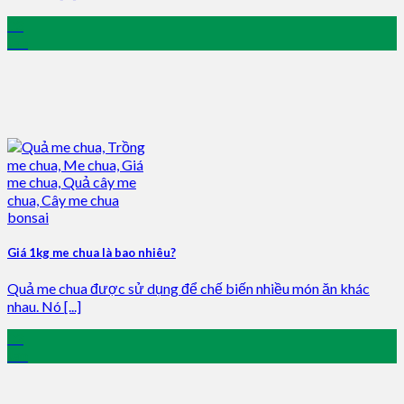
03
Jan
Giá 1kg me chua là bao nhiêu?
Quả me chua được sử dụng để chế biến nhiều món ăn khác
nhau. Nó [...]
03
Jan