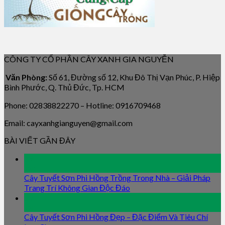
CÔNG TY CỔ PHẦN CÂY XANH GIA NGUYỄN
Văn Phòng:
Số 61, Đường số 12, Khu Đô Thị Vạn Phúc, P. Hiệp
Bình Phước, Q. Thủ Đức, Tp. HCM
Phone: 02838822270 – Hotline: 0916709468
Email: cayxanhgianguyen@gmail.com
BÀI VIẾT GẦN ĐÂY
09
Jan
Cây Tuyết Sơn Phi Hồng Trồng Trong Nhà – Giải Pháp
Trang Trí Không Gian Độc Đáo
09
Jan
Cây Tuyết Sơn Phi Hồng Đẹp – Đặc Điểm Và Tiêu Chí