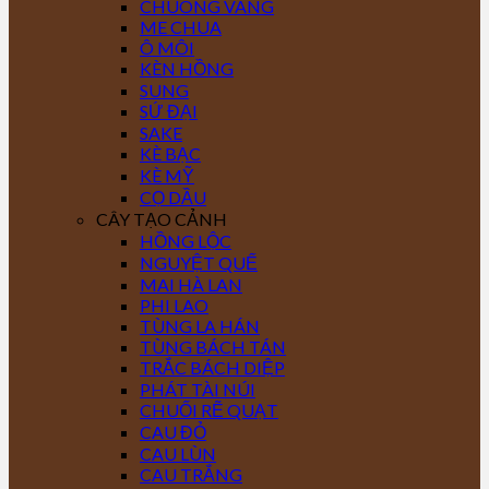
CHUÔNG VÀNG
ME CHUA
Ô MÔI
KÈN HỒNG
SUNG
SỨ ĐẠI
SAKE
KÈ BẠC
KÈ MỸ
CỌ DẦU
CÂY TẠO CẢNH
HỒNG LỘC
NGUYỆT QUẾ
MAI HÀ LAN
PHI LAO
TÙNG LA HÁN
TÙNG BÁCH TÁN
TRẮC BÁCH DIỆP
PHÁT TÀI NÚI
CHUỐI RẼ QUẠT
CAU ĐỎ
CAU LÙN
CAU TRẮNG