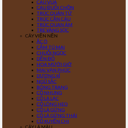
CAU VUA
CAU ĐUÔI CHỒN
TRÚC QUÂN TỬ
TRÚC CẦN CÂU
TRÚC QUAN ÂM
TRE VÀNG SỌC
CÂY VIỀN NỀN
ẮC Ó
CẨM TÚ MAI
CHUỖI NGỌC
DỀN ĐỎ
HOA MƯỜI GIỜ
MAI VẠN PHÚC
DƯƠNG XỈ
NGŨ SẮC
BÔNG TRANG
CỎ NHUNG
CỎ LÁ LẠC
CỎ LÔNG HEO
CỎ LÁ GỪNG
CỎ LÁ GỪNG THÁI
CỎ XUYẾN CHI
CÂY LÁ MÀU