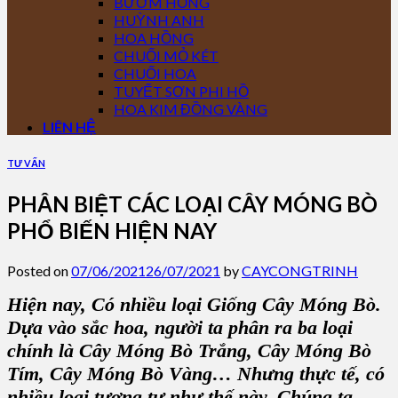
BƯỚM HỒNG
HUỲNH ANH
HOA HỒNG
CHUỐI MỎ KÉT
CHUỐI HOA
TUYẾT SƠN PHI HỒ
HOA KIM ĐỒNG VÀNG
LIÊN HỆ
TƯ VẤN
PHÂN BIỆT CÁC LOẠI CÂY MÓNG BÒ
PHỔ BIẾN HIỆN NAY
Posted on
07/06/2021
26/07/2021
by
CAYCONGTRINH
Hiện nay, Có nhiều loại Giống Cây Móng Bò.
Dựa vào sắc hoa, người ta phân ra ba loại
chính là Cây Móng Bò Trắng, Cây Móng Bò
Tím, Cây Móng Bò Vàng… Nhưng thực tế, có
nhiều loại tương tự như thế này. Chúng ta