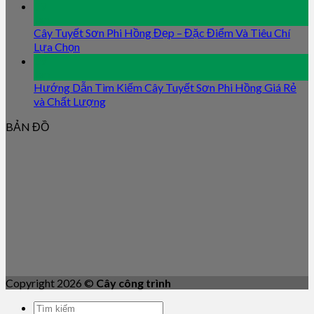
09
Jan
Cây Tuyết Sơn Phi Hồng Đẹp – Đặc Điểm Và Tiêu Chí
Lựa Chọn
09
Jan
Hướng Dẫn Tìm Kiếm Cây Tuyết Sơn Phi Hồng Giá Rẻ
và Chất Lượng
BẢN ĐỒ
Copyright 2026 ©
Cây công trình