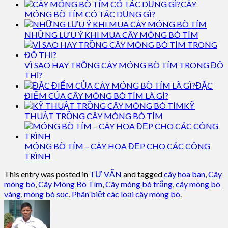
CÂY
MÓNG BÒ TÍM CÓ TÁC DỤNG GÌ?
NHỮNG LƯU Ý KHI MUA CÂY MÓNG BÒ TÍM
VÌ SAO HAY TRỒNG CÂY MÓNG BÒ TÍM TRONG ĐÔ
THỊ?
ĐẶC
ĐIỂM CỦA CÂY MÓNG BÒ TÍM LÀ GÌ?
KỸ
THUẬT TRỒNG CÂY MÓNG BÒ TÍM
MÓNG BÒ TÍM – CÂY HOA ĐẸP CHO CÁC CÔNG
TRÌNH
This entry was posted in
TƯ VẤN
and tagged
cây hoa ban
,
Cây
móng bò
,
Cây Móng Bò Tím
,
Cây móng bò trắng
,
cây móng bò
vàng
,
móng bò sọc
,
Phân biệt các loại cây móng bò
.