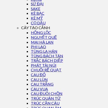
SỨ ĐẠI
SAKE
KÈ BẠC
KÈ MỸ
CỌ DẦU
CÂY TẠO CẢNH
HỒNG LỘC
NGUYỆT QUẾ
MAI HÀ LAN
PHI LAO
TÙNG LA HÁN
TÙNG BÁCH TÁN
TRẮC BÁCH DIỆP
PHÁT TÀI NÚI
CHUỐI RẼ QUẠT
CAU ĐỎ
CAU LÙN
CAU TRẮNG
CAU VUA
CAU ĐUÔI CHỒN
TRÚC QUÂN TỬ
TRÚC CẦN CÂU
TRÚC QUAN ÂM