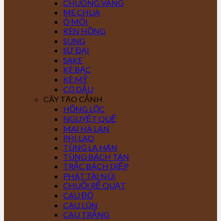
CHUÔNG VÀNG
ME CHUA
Ô MÔI
KÈN HỒNG
SUNG
SỨ ĐẠI
SAKE
KÈ BẠC
KÈ MỸ
CỌ DẦU
CÂY TẠO CẢNH
HỒNG LỘC
NGUYỆT QUẾ
MAI HÀ LAN
PHI LAO
TÙNG LA HÁN
TÙNG BÁCH TÁN
TRẮC BÁCH DIỆP
PHÁT TÀI NÚI
CHUỐI RẼ QUẠT
CAU ĐỎ
CAU LÙN
CAU TRẮNG