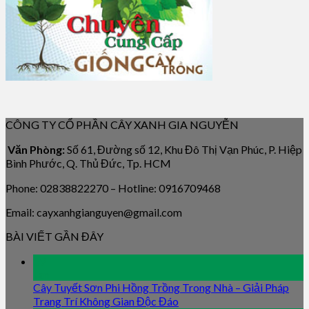
CÔNG TY CỔ PHẦN CÂY XANH GIA NGUYỄN
Văn Phòng:
Số 61, Đường số 12, Khu Đô Thị Vạn Phúc, P. Hiệp
Bình Phước, Q. Thủ Đức, Tp. HCM
Phone: 02838822270 – Hotline: 0916709468
Email: cayxanhgianguyen@gmail.com
BÀI VIẾT GẦN ĐÂY
09
Jan
Cây Tuyết Sơn Phi Hồng Trồng Trong Nhà – Giải Pháp
Trang Trí Không Gian Độc Đáo