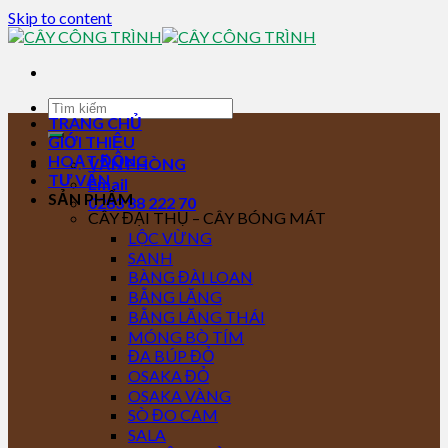
Skip to content
TRANG CHỦ
GIỚI THIỆU
HOẠT ĐỘNG
VĂN PHÒNG
TƯ VẤN
Email
SẢN PHẨM
0283 88 222 70
CÂY ĐẠI THỤ – CÂY BÓNG MÁT
LỘC VỪNG
SANH
BÀNG ĐÀI LOAN
BẰNG LĂNG
BẰNG LĂNG THÁI
MÓNG BÒ TÍM
ĐA BÚP ĐỎ
OSAKA ĐỎ
OSAKA VÀNG
SÒ ĐO CAM
SALA