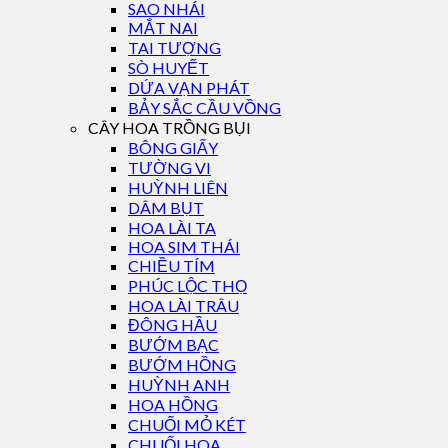
SAO NHÁI
MẮT NAI
TAI TƯỢNG
SÒ HUYẾT
DỨA VẠN PHÁT
BẢY SẮC CẦU VỒNG
CÂY HOA TRỒNG BỤI
BÔNG GIẤY
TƯỜNG VI
HUỲNH LIÊN
DÂM BỤT
HOA LÀI TA
HOA SIM THÁI
CHIỀU TÍM
PHÚC LỘC THỌ
HOA LÀI TRÂU
ĐÔNG HẦU
BƯỚM BẠC
BƯỚM HỒNG
HUỲNH ANH
HOA HỒNG
CHUỐI MỎ KÉT
CHUỐI HOA