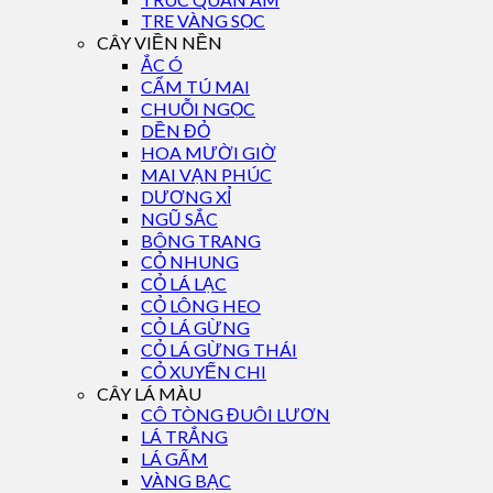
TRE VÀNG SỌC
CÂY VIỀN NỀN
ẮC Ó
CẨM TÚ MAI
CHUỖI NGỌC
DỀN ĐỎ
HOA MƯỜI GIỜ
MAI VẠN PHÚC
DƯƠNG XỈ
NGŨ SẮC
BÔNG TRANG
CỎ NHUNG
CỎ LÁ LẠC
CỎ LÔNG HEO
CỎ LÁ GỪNG
CỎ LÁ GỪNG THÁI
CỎ XUYẾN CHI
CÂY LÁ MÀU
CÔ TÒNG ĐUÔI LƯƠN
LÁ TRẮNG
LÁ GẤM
VÀNG BẠC