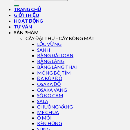
TRANG CHỦ
GIỚI THIỆU
HOẠT ĐỘNG
TƯ VẤN
SẢN PHẨM
CÂY ĐẠI THỤ – CÂY BÓNG MÁT
LỘC VỪNG
SANH
BÀNG ĐÀI LOAN
BẰNG LĂNG
BẰNG LĂNG THÁI
MÓNG BÒ TÍM
ĐA BÚP ĐỎ
OSAKA ĐỎ
OSAKA VÀNG
SÒ ĐO CAM
SALA
CHUÔNG VÀNG
ME CHUA
Ô MÔI
KÈN HỒNG
SUNG