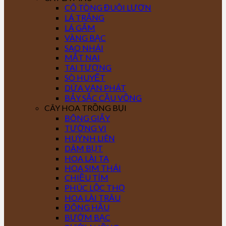
CÔ TÒNG ĐUÔI LƯƠN
LÁ TRẮNG
LÁ GẤM
VÀNG BẠC
SAO NHÁI
MẮT NAI
TAI TƯỢNG
SÒ HUYẾT
DỨA VẠN PHÁT
BẢY SẮC CẦU VỒNG
CÂY HOA TRỒNG BỤI
BÔNG GIẤY
TƯỜNG VI
HUỲNH LIÊN
DÂM BỤT
HOA LÀI TA
HOA SIM THÁI
CHIỀU TÍM
PHÚC LỘC THỌ
HOA LÀI TRÂU
ĐÔNG HẦU
BƯỚM BẠC