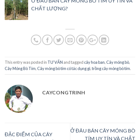
Ở ĐÂU BÁN CÂY MÓNG BÒ TÍM UY TÍN VÀ
CHẤT LƯỢNG?
This entry was posted in
TƯ VẤN
and tagged
cây hoa ban
,
Cây móng bò
,
Cây Móng Bò Tím
,
Cây móng bò tím có tác dụng gì
,
trồng cây móng bò tím
.
CAYCONGTRINH
Ở ĐÂU BÁN CÂY MÓNG BÒ
ĐẶC ĐIỂM CỦA CÂY
TÍM UY TÍN VÀ CHẤT