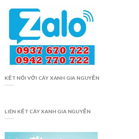
KẾT NỐI VỚI CÂY XANH GIA NGUYỄN
LIÊN KẾT CÂY XANH GIA NGUYỄN