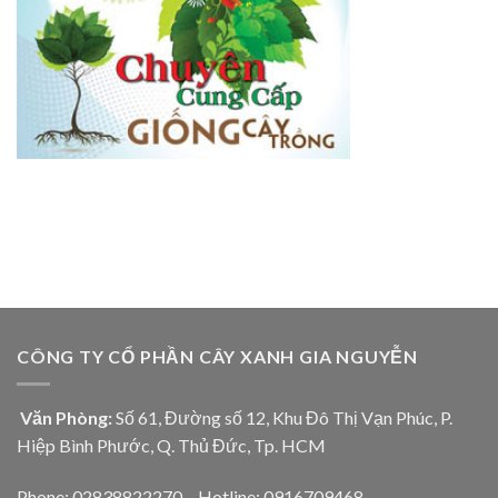
CÔNG TY CỔ PHẦN CÂY XANH GIA NGUYỄN
Văn Phòng:
Số 61, Đường số 12, Khu Đô Thị Vạn Phúc, P.
Hiệp Bình Phước, Q. Thủ Đức, Tp. HCM
Phone: 02838822270 – Hotline: 0916709468