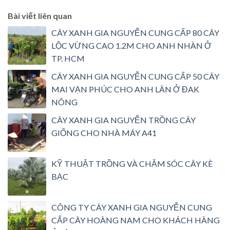
Bài viết liên quan
CÂY XANH GIA NGUYỄN CUNG CẤP 80 CÂY
LỘC VỪNG CAO 1.2M CHO ANH NHÀN Ở
TP. HCM
CÂY XANH GIA NGUYỄN CUNG CẤP 50 CÂY
MAI VẠN PHÚC CHO ANH LÂN Ở ĐAK
NÔNG
CÂY XANH GIA NGUYỄN TRỒNG CÂY
GIỐNG CHO NHÀ MÁY A41
KỸ THUẬT TRỒNG VÀ CHĂM SÓC CÂY KÈ
BẠC
CÔNG TY CÂY XANH GIA NGUYỄN CUNG
CẤP CÂY HOÀNG NAM CHO KHÁCH HÀNG