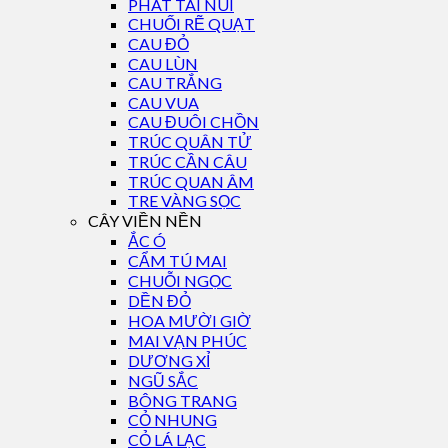
PHÁT TÀI NÚI
CHUỐI RẼ QUẠT
CAU ĐỎ
CAU LÙN
CAU TRẮNG
CAU VUA
CAU ĐUÔI CHỒN
TRÚC QUÂN TỬ
TRÚC CẦN CÂU
TRÚC QUAN ÂM
TRE VÀNG SỌC
CÂY VIỀN NỀN
ẮC Ó
CẨM TÚ MAI
CHUỖI NGỌC
DỀN ĐỎ
HOA MƯỜI GIỜ
MAI VẠN PHÚC
DƯƠNG XỈ
NGŨ SẮC
BÔNG TRANG
CỎ NHUNG
CỎ LÁ LẠC