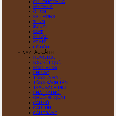
CHUÔNG VÀNG
ME CHUA
Ô MÔI
KÈN HỒNG
SUNG
SỨ ĐẠI
SAKE
KÈ BẠC
KÈ MỸ
CỌ DẦU
CÂY TẠO CẢNH
HỒNG LỘC
NGUYỆT QUẾ
MAI HÀ LAN
PHI LAO
TÙNG LA HÁN
TÙNG BÁCH TÁN
TRẮC BÁCH DIỆP
PHÁT TÀI NÚI
CHUỐI RẼ QUẠT
CAU ĐỎ
CAU LÙN
CAU TRẮNG