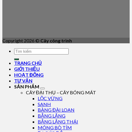
Copyright 2026 ©
Cây công trình
TRANG CHỦ
GIỚI THIỆU
HOẠT ĐỘNG
TƯ VẤN
SẢN PHẨM
CÂY ĐẠI THỤ – CÂY BÓNG MÁT
LỘC VỪNG
SANH
BÀNG ĐÀI LOAN
BẰNG LĂNG
BẰNG LĂNG THÁI
MÓNG BÒ TÍM