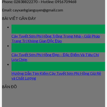
Phone: 02838822270 – Hotline: 0916709468
Email: cayxanhgianguyen@gmail.com
BÀI VIẾT GẦN ĐÂY
09
Jan
Cây Tuyết Sơn Phi Hồng Trồng Trong Nhà – Giải Pháp
Trang Trí Không Gian Độc Đáo
09
Jan
Cây Tuyết Sơn Phi Hồng Đẹp – Đặc Điểm Và Tiêu Chí
Lựa Chọn
09
Jan
Hướng Dẫn Tìm Kiếm Cây Tuyết Sơn Phi Hồng Giá Rẻ
và Chất Lượng
BẢN ĐỒ