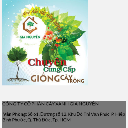
CÔNG TY CỔ PHẦN CÂY XANH GIA NGUYỄN
Văn Phòng:
Số 61, Đường số 12, Khu Đô Thị Vạn Phúc, P. Hiệp
Bình Phước, Q. Thủ Đức, Tp. HCM