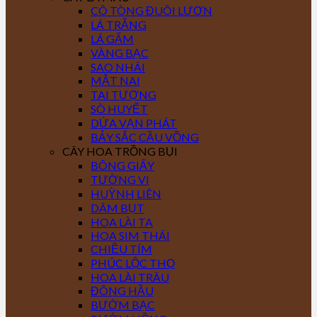
CÔ TÒNG ĐUÔI LƯƠN
LÁ TRẮNG
LÁ GẤM
VÀNG BẠC
SAO NHÁI
MẮT NAI
TAI TƯỢNG
SÒ HUYẾT
DỨA VẠN PHÁT
BẢY SẮC CẦU VỒNG
CÂY HOA TRỒNG BỤI
BÔNG GIẤY
TƯỜNG VI
HUỲNH LIÊN
DÂM BỤT
HOA LÀI TA
HOA SIM THÁI
CHIỀU TÍM
PHÚC LỘC THỌ
HOA LÀI TRÂU
ĐÔNG HẦU
BƯỚM BẠC