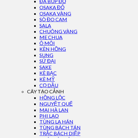
ĐA BÚP ĐỎ
OSAKA ĐỎ
OSAKA VÀNG
SÒ ĐO CAM
SALA
CHUÔNG VÀNG
ME CHUA
Ô MÔI
KÈN HỒNG
SUNG
SỨ ĐẠI
SAKE
KÈ BẠC
KÈ MỸ
CỌ DẦU
CÂY TẠO CẢNH
HỒNG LỘC
NGUYỆT QUẾ
MAI HÀ LAN
PHI LAO
TÙNG LA HÁN
TÙNG BÁCH TÁN
TRẮC BÁCH DIỆP