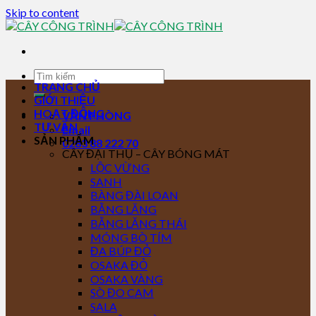
Skip to content
TRANG CHỦ
GIỚI THIỆU
HOẠT ĐỘNG
VĂN PHÒNG
TƯ VẤN
Email
SẢN PHẨM
0283 88 222 70
CÂY ĐẠI THỤ – CÂY BÓNG MÁT
LỘC VỪNG
SANH
BÀNG ĐÀI LOAN
BẰNG LĂNG
BẰNG LĂNG THÁI
MÓNG BÒ TÍM
ĐA BÚP ĐỎ
OSAKA ĐỎ
OSAKA VÀNG
SÒ ĐO CAM
SALA