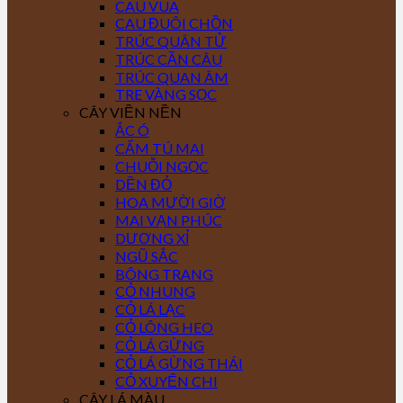
CAU VUA
CAU ĐUÔI CHỒN
TRÚC QUÂN TỬ
TRÚC CẦN CÂU
TRÚC QUAN ÂM
TRE VÀNG SỌC
CÂY VIỀN NỀN
ẮC Ó
CẨM TÚ MAI
CHUỖI NGỌC
DỀN ĐỎ
HOA MƯỜI GIỜ
MAI VẠN PHÚC
DƯƠNG XỈ
NGŨ SẮC
BÔNG TRANG
CỎ NHUNG
CỎ LÁ LẠC
CỎ LÔNG HEO
CỎ LÁ GỪNG
CỎ LÁ GỪNG THÁI
CỎ XUYẾN CHI
CÂY LÁ MÀU