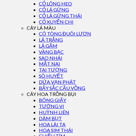
CỎ LÔNG HEO
CỎ LÁ GỪNG
CỎ LÁ GỪNG THÁI
CỎ XUYẾN CHI
CÂY LÁ MÀU
CÔ TÒNG ĐUÔI LƯƠN
LÁ TRẮNG
LÁ GẤM
VÀNG BẠC
SAO NHÁI
MẮT NAI
TAI TƯỢNG
SÒ HUYẾT
DỨA VẠN PHÁT
BẢY SẮC CẦU VỒNG
CÂY HOA TRỒNG BỤI
BÔNG GIẤY
TƯỜNG VI
HUỲNH LIÊN
DÂM BỤT
HOA LÀI TA
HOA SIM THÁI
CHIỀU TÍM