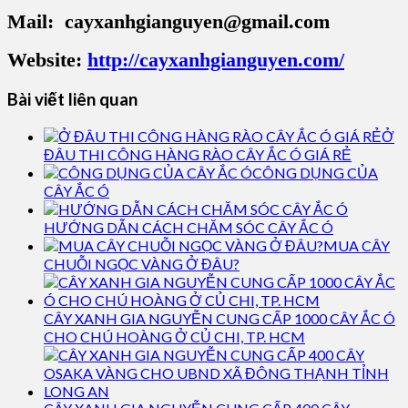
Mail: cayxanhgianguyen@gmail.com
Website:
http://cayxanhgianguyen.com/
Bài viết liên quan
Ở
ĐÂU THI CÔNG HÀNG RÀO CÂY ẮC Ó GIÁ RẺ
CÔNG DỤNG CỦA
CÂY ẮC Ó
HƯỚNG DẪN CÁCH CHĂM SÓC CÂY ẮC Ó
MUA CÂY
CHUỖI NGỌC VÀNG Ở ĐÂU?
CÂY XANH GIA NGUYỄN CUNG CẤP 1000 CÂY ẮC Ó
CHO CHÚ HOÀNG Ở CỦ CHI, TP. HCM