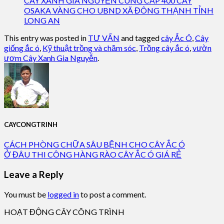
CÂY XANH GIA NGUYỄN CUNG CẤP 400 CÂY
OSAKA VÀNG CHO UBND XÃ ĐÔNG THẠNH TỈNH
LONG AN
This entry was posted in
TƯ VẤN
and tagged
cây Ắc Ó
,
Cây
giống ắc ó
,
Kỹ thuật trồng và chăm sóc
,
Trồng cây ắc ó
,
vườn
ươm Cây Xanh Gia Nguyễn
.
CAYCONGTRINH
CÁCH PHÒNG CHỮA SÂU BỆNH CHO CÂY ẮC Ó
Ở ĐÂU THI CÔNG HÀNG RÀO CÂY ẮC Ó GIÁ RẺ
Leave a Reply
You must be
logged in
to post a comment.
HOẠT ĐỘNG CÂY CÔNG TRÌNH