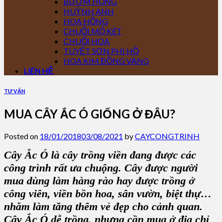
BƯỚM HỒNG
HUỲNH ANH
HOA HỒNG
CHUỐI MỎ KÉT
CHUỐI HOA
TUYẾT SƠN PHI HỒ
HOA KIM ĐỒNG VÀNG
LIÊN HỆ
TƯ VẤN
MUA CÂY ẮC Ó GIỐNG Ở ĐÂU?
Posted on
18/01/2018
03/08/2021
by
CAYCONGTRINH
Cây Ắc Ó
là cây trồng viền đang được các
công trình rất ưa chuộng. Cây được người
mua dùng làm hàng rào hay được trồng ở
công viên, viền bồn hoa, sân vườn, biệt thự…
nhằm làm tăng thêm vẻ đẹp cho cảnh quan.
Cây Ắc Ó
dễ trồng, nhưng cần mua ở địa chỉ