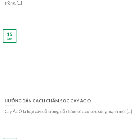
trồng, [...]
15
Jan
HƯỚNG DẪN CÁCH CHĂM SÓC CÂY ẮC Ó
Cây Ắc Ó là loại cây dễ trồng, dễ chăm sóc có sức sông mạnh mẽ, [...]