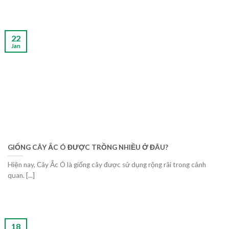
22
Jan
GIỐNG CÂY ẮC Ó ĐƯỢC TRỒNG NHIỀU Ở ĐÂU?
Hiện nay, Cây Ắc Ó là giống cây được sử dụng rộng rãi trong cảnh
quan. [...]
18