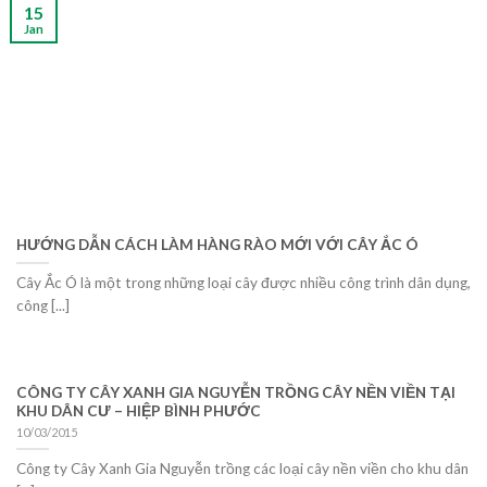
15
Jan
HƯỚNG DẪN CÁCH LÀM HÀNG RÀO MỚI VỚI CÂY ẮC Ó
Cây Ắc Ó là một trong những loại cây được nhiều công trình dân dụng,
công [...]
CÔNG TY CÂY XANH GIA NGUYỄN TRỒNG CÂY NỀN VIỀN TẠI
KHU DÂN CƯ – HIỆP BÌNH PHƯỚC
10/03/2015
Công ty Cây Xanh Gia Nguyễn trồng các loại cây nền viền cho khu dân