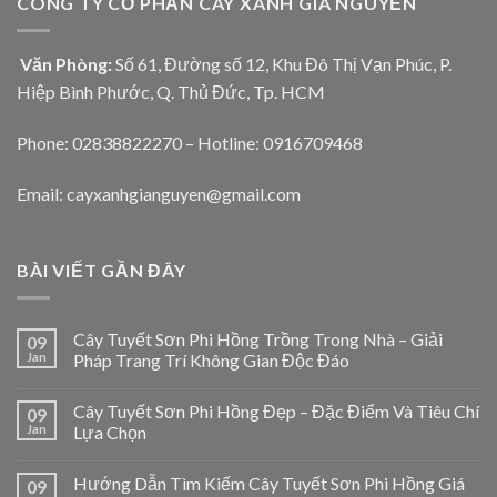
CÔNG TY CỔ PHẦN CÂY XANH GIA NGUYỄN
Văn Phòng:
Số 61, Đường số 12, Khu Đô Thị Vạn Phúc, P.
Hiệp Bình Phước, Q. Thủ Đức, Tp. HCM
Phone: 02838822270 – Hotline: 0916709468
Email: cayxanhgianguyen@gmail.com
BÀI VIẾT GẦN ĐÂY
Cây Tuyết Sơn Phi Hồng Trồng Trong Nhà – Giải
09
Jan
Pháp Trang Trí Không Gian Độc Đáo
Cây Tuyết Sơn Phi Hồng Đẹp – Đặc Điểm Và Tiêu Chí
09
Jan
Lựa Chọn
Hướng Dẫn Tìm Kiếm Cây Tuyết Sơn Phi Hồng Giá
09