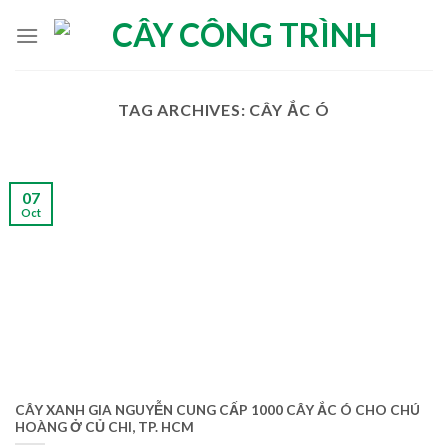
Skip
to
content
TAG ARCHIVES:
CÂY ẮC Ó
07
Oct
CÂY XANH GIA NGUYỄN CUNG CẤP 1000 CÂY ẮC Ó CHO CHÚ
HOÀNG Ở CỦ CHI, TP. HCM