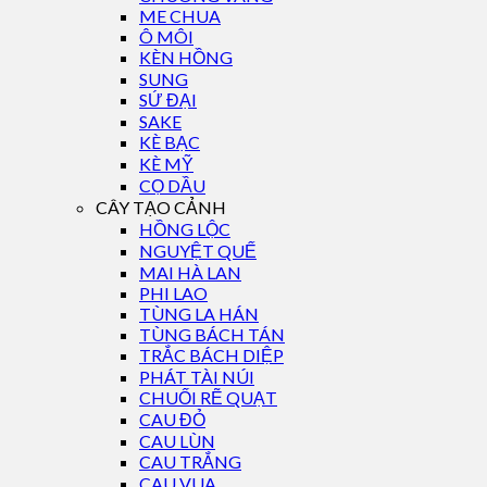
ME CHUA
Ô MÔI
KÈN HỒNG
SUNG
SỨ ĐẠI
SAKE
KÈ BẠC
KÈ MỸ
CỌ DẦU
CÂY TẠO CẢNH
HỒNG LỘC
NGUYỆT QUẾ
MAI HÀ LAN
PHI LAO
TÙNG LA HÁN
TÙNG BÁCH TÁN
TRẮC BÁCH DIỆP
PHÁT TÀI NÚI
CHUỐI RẼ QUẠT
CAU ĐỎ
CAU LÙN
CAU TRẮNG
CAU VUA