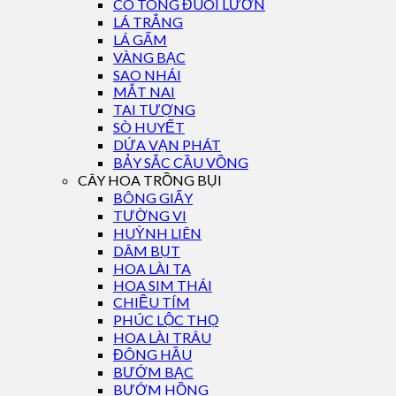
CÔ TÒNG ĐUÔI LƯƠN
LÁ TRẮNG
LÁ GẤM
VÀNG BẠC
SAO NHÁI
MẮT NAI
TAI TƯỢNG
SÒ HUYẾT
DỨA VẠN PHÁT
BẢY SẮC CẦU VỒNG
CÂY HOA TRỒNG BỤI
BÔNG GIẤY
TƯỜNG VI
HUỲNH LIÊN
DÂM BỤT
HOA LÀI TA
HOA SIM THÁI
CHIỀU TÍM
PHÚC LỘC THỌ
HOA LÀI TRÂU
ĐÔNG HẦU
BƯỚM BẠC
BƯỚM HỒNG