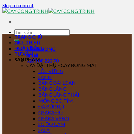
Skip to content
TRANG CHỦ
GIỚI THIỆU
HOẠT ĐỘNG
VĂN PHÒNG
TƯ VẤN
Email
SẢN PHẨM
0283 88 222 70
CÂY ĐẠI THỤ – CÂY BÓNG MÁT
LỘC VỪNG
SANH
BÀNG ĐÀI LOAN
BẰNG LĂNG
BẰNG LĂNG THÁI
MÓNG BÒ TÍM
ĐA BÚP ĐỎ
OSAKA ĐỎ
OSAKA VÀNG
SÒ ĐO CAM
SALA