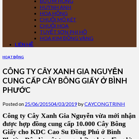
BƯỚM HỒNG
HUỲNH ANH
HOA HỒNG
CHUỐI MỎ KÉT
CHUỐI HOA
TUYẾT SƠN PHI HỒ
HOA KIM ĐỒNG VÀNG
LIÊN HỆ
HOẠT ĐỘNG
CÔNG TY CÂY XANH GIA NGUYỄN
CUNG CẤP CÂY BÔNG GIẤY Ở BÌNH
PHƯỚC
Posted on
25/06/2015
04/03/2019
by
CAYCONGTRINH
Công ty Cây Xanh Gia Nguyễn vừa mới nhận
được hợp đồng cung cấp 10.000 Cây Bông
Giấy cho KDC Cao Su Đồng Phú ở Bình