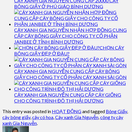
CÂY XANH GIA NGUYỄN CUNG CẤP 20000 CÂY
BÔNG GIẤY Ở PHÚ GIÁO BÌNH DƯƠNG
CÂY XANH GIA NGUYỄN NHẬN HỢP ĐỒNG CUNG
CẤP CÂY BÔNG GIẤY CHO CÔNG TY CỔ PHẦN
JANBEE Ở TỈNH BÌNH DƯƠNG
CHỌN CÂY
BÔNG GIẤY ĐẸP Ở ĐÂU?
CÂY XANH GIA NGUYỄN CUNG CẤP CÂY BÔNG
GIẤY CHO CÔNG TY CỔ PHẦN CÂY XANH SÀI GÒN
CÂY XANH GIA NGUYỄN CUNG CẤP CÂY GIỐNG
CHO CÔNG TRÌNH ĐÔ THỊ HẢI DƯƠNG
This entry was posted in
HOẠT ĐỘNG
and tagged
Bông Giấy
,
cây bông giấy
,
cây có hoa
,
Cây xanh Gia Nguyễn
,
công ty cây
xanh Gia Nguyễn
.