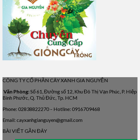
CÔNG TY CỔ PHẦN CÂY XANH GIA NGUYỄN
Văn Phòng:
Số 61, Đường số 12, Khu Đô Thị Vạn Phúc, P. Hiệp
Bình Phước, Q. Thủ Đức, Tp. HCM
Phone: 02838822270 – Hotline: 0916709468
Email: cayxanhgianguyen@gmail.com
BÀI VIẾT GẦN ĐÂY