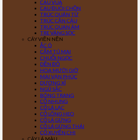
CAU VUA
CAU ĐUÔI CHỒN
TRÚC QUÂN TỬ
TRÚC CẦN CÂU
TRÚC QUAN ÂM
TRE VÀNG SỌC
CÂY VIỀN NỀN
ẮC Ó
CẨM TÚ MAI
CHUỖI NGỌC
DỀN ĐỎ
HOA MƯỜI GIỜ
MAI VẠN PHÚC
DƯƠNG XỈ
NGŨ SẮC
BÔNG TRANG
CỎ NHUNG
CỎ LÁ LẠC
CỎ LÔNG HEO
CỎ LÁ GỪNG
CỎ LÁ GỪNG THÁI
CỎ XUYẾN CHI
CÂY LÁ MÀU