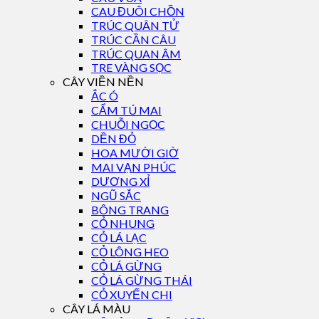
CAU ĐUÔI CHỒN
TRÚC QUÂN TỬ
TRÚC CẦN CÂU
TRÚC QUAN ÂM
TRE VÀNG SỌC
CÂY VIỀN NỀN
ẮC Ó
CẨM TÚ MAI
CHUỖI NGỌC
DỀN ĐỎ
HOA MƯỜI GIỜ
MAI VẠN PHÚC
DƯƠNG XỈ
NGŨ SẮC
BÔNG TRANG
CỎ NHUNG
CỎ LÁ LẠC
CỎ LÔNG HEO
CỎ LÁ GỪNG
CỎ LÁ GỪNG THÁI
CỎ XUYẾN CHI
CÂY LÁ MÀU