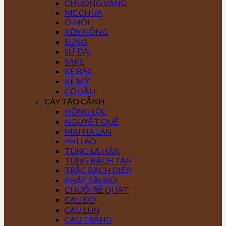
CHUÔNG VÀNG
ME CHUA
Ô MÔI
KÈN HỒNG
SUNG
SỨ ĐẠI
SAKE
KÈ BẠC
KÈ MỸ
CỌ DẦU
CÂY TẠO CẢNH
HỒNG LỘC
NGUYỆT QUẾ
MAI HÀ LAN
PHI LAO
TÙNG LA HÁN
TÙNG BÁCH TÁN
TRẮC BÁCH DIỆP
PHÁT TÀI NÚI
CHUỐI RẼ QUẠT
CAU ĐỎ
CAU LÙN
CAU TRẮNG