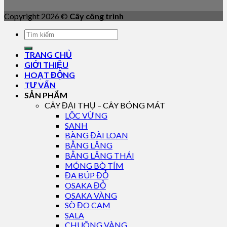
Copyright 2026 ©
Cây công trình
TRANG CHỦ
GIỚI THIỆU
HOẠT ĐỘNG
TƯ VẤN
SẢN PHẨM
CÂY ĐẠI THỤ – CÂY BÓNG MÁT
LỘC VỪNG
SANH
BÀNG ĐÀI LOAN
BẰNG LĂNG
BẰNG LĂNG THÁI
MÓNG BÒ TÍM
ĐA BÚP ĐỎ
OSAKA ĐỎ
OSAKA VÀNG
SÒ ĐO CAM
SALA
CHUÔNG VÀNG