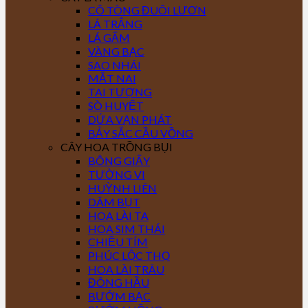
CÔ TÒNG ĐUÔI LƯƠN
LÁ TRẮNG
LÁ GẤM
VÀNG BẠC
SAO NHÁI
MẮT NAI
TAI TƯỢNG
SÒ HUYẾT
DỨA VẠN PHÁT
BẢY SẮC CẦU VỒNG
CÂY HOA TRỒNG BỤI
BÔNG GIẤY
TƯỜNG VI
HUỲNH LIÊN
DÂM BỤT
HOA LÀI TA
HOA SIM THÁI
CHIỀU TÍM
PHÚC LỘC THỌ
HOA LÀI TRÂU
ĐÔNG HẦU
BƯỚM BẠC