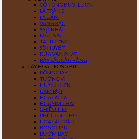
CÔ TÒNG ĐUÔI LƯƠN
LÁ TRẮNG
LÁ GẤM
VÀNG BẠC
SAO NHÁI
MẮT NAI
TAI TƯỢNG
SÒ HUYẾT
DỨA VẠN PHÁT
BẢY SẮC CẦU VỒNG
CÂY HOA TRỒNG BỤI
BÔNG GIẤY
TƯỜNG VI
HUỲNH LIÊN
DÂM BỤT
HOA LÀI TA
HOA SIM THÁI
CHIỀU TÍM
PHÚC LỘC THỌ
HOA LÀI TRÂU
ĐÔNG HẦU
BƯỚM BẠC