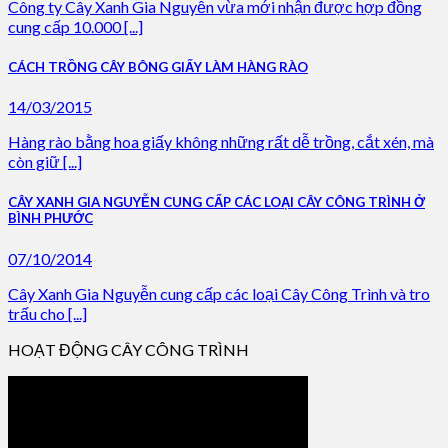
Công ty Cây Xanh Gia Nguyễn vừa mới nhận được hợp đồng
cung cấp 10.000 [...]
CÁCH TRỒNG CÂY BÔNG GIẤY LÀM HÀNG RÀO
14/03/2015
Hàng rào bằng hoa giấy không những rất dễ trồng, cắt xén, mà
còn giữ [...]
CÂY XANH GIA NGUYỄN CUNG CẤP CÁC LOẠI CÂY CÔNG TRÌNH Ở
BÌNH PHƯỚC
07/10/2014
Cây Xanh Gia Nguyễn cung cấp các loại Cây Công Trình và tro
trấu cho [...]
HOẠT ĐỘNG CÂY CÔNG TRÌNH