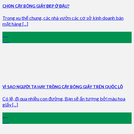
CHỌN CÂY BÔNG GIẤY ĐẸP Ở ĐÂU?
Trong xu thế chung, các nhà vườn các cơ sở kinh doanh bán
mặt hàng [...]
22
Jun
VÌ SAO NGƯỜI TA HAY TRỒNG CÂY BÔNG GIẤY TRÊN QUỐC LỘ
Có lẽ, đi qua nhiều con đường, Bạn sẽ ấn tượng bởi màu hoa
giấy [...]
28
Jan