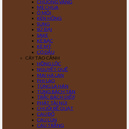
CHUÔNG VÀNG
ME CHUA
Ô MÔI
KÈN HỒNG
SUNG
SỨ ĐẠI
SAKE
KÈ BẠC
KÈ MỸ
CỌ DẦU
CÂY TẠO CẢNH
HỒNG LỘC
NGUYỆT QUẾ
MAI HÀ LAN
PHI LAO
TÙNG LA HÁN
TÙNG BÁCH TÁN
TRẮC BÁCH DIỆP
PHÁT TÀI NÚI
CHUỐI RẼ QUẠT
CAU ĐỎ
CAU LÙN
CAU TRẮNG