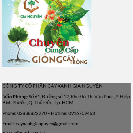
CÔNG TY CỔ PHẦN CÂY XANH GIA NGUYỄN
Văn Phòng:
Số 61, Đường số 12, Khu Đô Thị Vạn Phúc, P. Hiệp
Bình Phước, Q. Thủ Đức, Tp. HCM
Phone: 02838822270 – Hotline: 0916709468
Email: cayxanhgianguyen@gmail.com