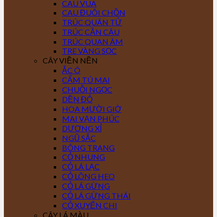
CAU VUA
CAU ĐUÔI CHỒN
TRÚC QUÂN TỬ
TRÚC CẦN CÂU
TRÚC QUAN ÂM
TRE VÀNG SỌC
CÂY VIỀN NỀN
ẮC Ó
CẨM TÚ MAI
CHUỖI NGỌC
DỀN ĐỎ
HOA MƯỜI GIỜ
MAI VẠN PHÚC
DƯƠNG XỈ
NGŨ SẮC
BÔNG TRANG
CỎ NHUNG
CỎ LÁ LẠC
CỎ LÔNG HEO
CỎ LÁ GỪNG
CỎ LÁ GỪNG THÁI
CỎ XUYẾN CHI
CÂY LÁ MÀU