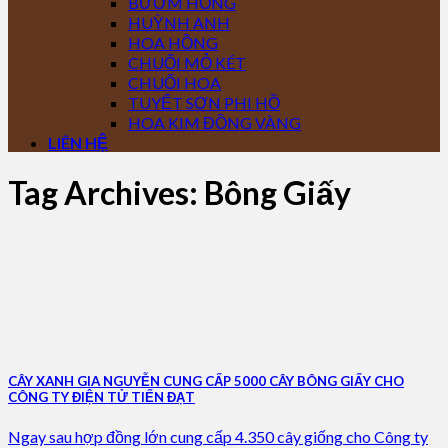
BƯỚM HỒNG
HUỲNH ANH
HOA HỒNG
CHUỐI MỎ KÉT
CHUỐI HOA
TUYẾT SƠN PHI HỒ
HOA KIM ĐỒNG VÀNG
LIÊN HỆ
Tag Archives:
Bông Giấy
CÂY XANH GIA NGUYỄN CUNG CẤP 5000 CÂY BÔNG GIẤY CHO
CÔNG TY ĐIỆN TỬ TIẾN ĐẠT
Ngay sau hợp đồng lớn cung cấp 4.350 cây giống cho Công ty