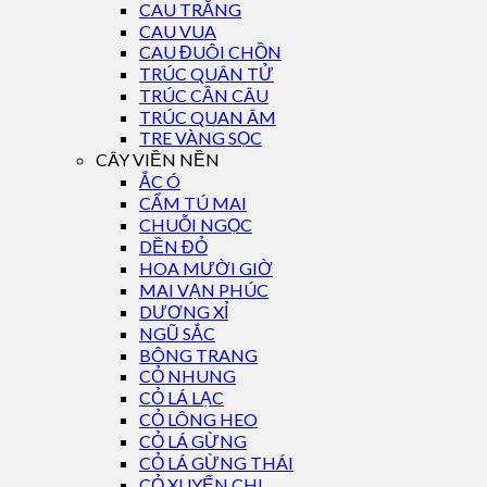
CAU TRẮNG
CAU VUA
CAU ĐUÔI CHỒN
TRÚC QUÂN TỬ
TRÚC CẦN CÂU
TRÚC QUAN ÂM
TRE VÀNG SỌC
CÂY VIỀN NỀN
ẮC Ó
CẨM TÚ MAI
CHUỖI NGỌC
DỀN ĐỎ
HOA MƯỜI GIỜ
MAI VẠN PHÚC
DƯƠNG XỈ
NGŨ SẮC
BÔNG TRANG
CỎ NHUNG
CỎ LÁ LẠC
CỎ LÔNG HEO
CỎ LÁ GỪNG
CỎ LÁ GỪNG THÁI
CỎ XUYẾN CHI