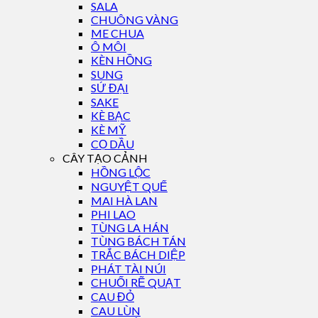
SALA
CHUÔNG VÀNG
ME CHUA
Ô MÔI
KÈN HỒNG
SUNG
SỨ ĐẠI
SAKE
KÈ BẠC
KÈ MỸ
CỌ DẦU
CÂY TẠO CẢNH
HỒNG LỘC
NGUYỆT QUẾ
MAI HÀ LAN
PHI LAO
TÙNG LA HÁN
TÙNG BÁCH TÁN
TRẮC BÁCH DIỆP
PHÁT TÀI NÚI
CHUỐI RẼ QUẠT
CAU ĐỎ
CAU LÙN