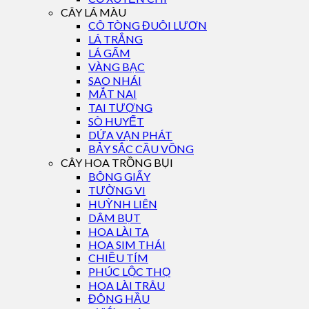
CÂY LÁ MÀU
CÔ TÒNG ĐUÔI LƯƠN
LÁ TRẮNG
LÁ GẤM
VÀNG BẠC
SAO NHÁI
MẮT NAI
TAI TƯỢNG
SÒ HUYẾT
DỨA VẠN PHÁT
BẢY SẮC CẦU VỒNG
CÂY HOA TRỒNG BỤI
BÔNG GIẤY
TƯỜNG VI
HUỲNH LIÊN
DÂM BỤT
HOA LÀI TA
HOA SIM THÁI
CHIỀU TÍM
PHÚC LỘC THỌ
HOA LÀI TRÂU
ĐÔNG HẦU