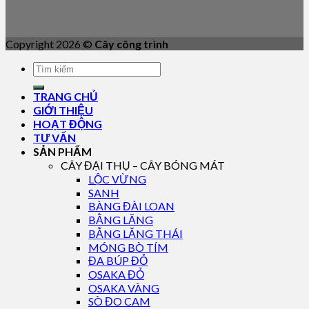
Copyright 2026 ©
Cây công trình
TRANG CHỦ
GIỚI THIỆU
HOẠT ĐỘNG
TƯ VẤN
SẢN PHẨM
CÂY ĐẠI THỤ – CÂY BÓNG MÁT
LỘC VỪNG
SANH
BÀNG ĐÀI LOAN
BẰNG LĂNG
BẰNG LĂNG THÁI
MÓNG BÒ TÍM
ĐA BÚP ĐỎ
OSAKA ĐỎ
OSAKA VÀNG
SÒ ĐO CAM