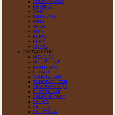
CHUÔNG VÀNG
ME CHUA
Ô MÔI
KÈN HỒNG
SUNG
SỨ ĐẠI
SAKE
KÈ BẠC
KÈ MỸ
CỌ DẦU
CÂY TẠO CẢNH
HỒNG LỘC
NGUYỆT QUẾ
MAI HÀ LAN
PHI LAO
TÙNG LA HÁN
TÙNG BÁCH TÁN
TRẮC BÁCH DIỆP
PHÁT TÀI NÚI
CHUỐI RẼ QUẠT
CAU ĐỎ
CAU LÙN
CAU TRẮNG