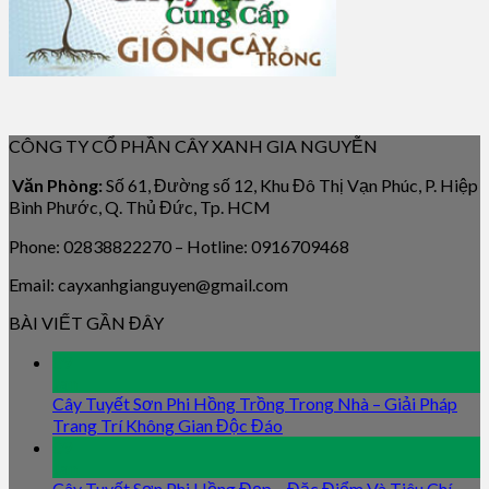
CÔNG TY CỔ PHẦN CÂY XANH GIA NGUYỄN
Văn Phòng:
Số 61, Đường số 12, Khu Đô Thị Vạn Phúc, P. Hiệp
Bình Phước, Q. Thủ Đức, Tp. HCM
Phone: 02838822270 – Hotline: 0916709468
Email: cayxanhgianguyen@gmail.com
BÀI VIẾT GẦN ĐÂY
09
Jan
Cây Tuyết Sơn Phi Hồng Trồng Trong Nhà – Giải Pháp
Trang Trí Không Gian Độc Đáo
09
Jan
Cây Tuyết Sơn Phi Hồng Đẹp – Đặc Điểm Và Tiêu Chí