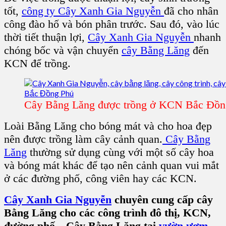
tốt,
công ty Cây Xanh Gia Nguyễn
đã cho nhân
công đào hố và bón phân trước. Sau đó, vào lúc
thời tiết thuận lợi,
Cây Xanh Gia Nguyễn
nhanh
chóng bốc và vận chuyển
cây Bằng Lăng
đến
KCN để trồng.
Cây Bằng Lăng được trồng ở KCN Bắc Đồn
Loài Bằng Lăng cho bóng mát và cho hoa đẹp
nên được trồng làm cây cảnh quan.
Cây Bằng
Lăng
thường sử dụng cùng với một số cây hoa
và bóng mát khác để tạo nên cảnh quan vui mắt
ở các đường phố, công viên hay các KCN.
Cây Xanh Gia Nguyễn
chuyên cung cấp cây
Bằng Lăng cho các công trình đô thị, KCN,
đường phố…Cây Bằng Lăng tại
vườn ươm