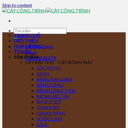
Skip to content
TRANG CHỦ
GIỚI THIỆU
HOẠT ĐỘNG
VĂN PHÒNG
TƯ VẤN
Email
SẢN PHẨM
0283 88 222 70
CÂY ĐẠI THỤ – CÂY BÓNG MÁT
LỘC VỪNG
SANH
BÀNG ĐÀI LOAN
BẰNG LĂNG
BẰNG LĂNG THÁI
MÓNG BÒ TÍM
ĐA BÚP ĐỎ
OSAKA ĐỎ
OSAKA VÀNG
SÒ ĐO CAM
SALA