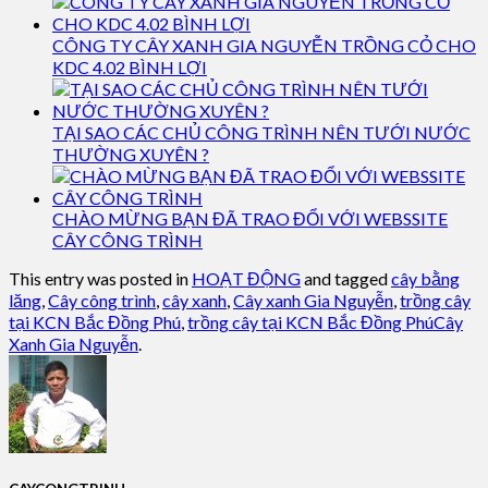
CÔNG TY CÂY XANH GIA NGUYỄN TRỒNG CỎ CHO
KDC 4.02 BÌNH LỢI
TẠI SAO CÁC CHỦ CÔNG TRÌNH NÊN TƯỚI NƯỚC
THƯỜNG XUYÊN ?
CHÀO MỪNG BẠN ĐÃ TRAO ĐỔI VỚI WEBSSITE
CÂY CÔNG TRÌNH
This entry was posted in
HOẠT ĐỘNG
and tagged
cây bằng
lăng
,
Cây công trình
,
cây xanh
,
Cây xanh Gia Nguyễn
,
trồng cây
tại KCN Bắc Đồng Phú
,
trồng cây tại KCN Bắc Đồng PhúCây
Xanh Gia Nguyễn
.