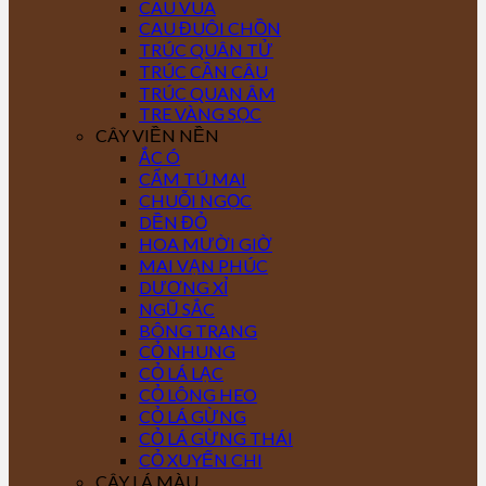
CAU VUA
CAU ĐUÔI CHỒN
TRÚC QUÂN TỬ
TRÚC CẦN CÂU
TRÚC QUAN ÂM
TRE VÀNG SỌC
CÂY VIỀN NỀN
ẮC Ó
CẨM TÚ MAI
CHUỖI NGỌC
DỀN ĐỎ
HOA MƯỜI GIỜ
MAI VẠN PHÚC
DƯƠNG XỈ
NGŨ SẮC
BÔNG TRANG
CỎ NHUNG
CỎ LÁ LẠC
CỎ LÔNG HEO
CỎ LÁ GỪNG
CỎ LÁ GỪNG THÁI
CỎ XUYẾN CHI
CÂY LÁ MÀU