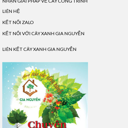
NHẬN GIẢI PHÁP VỀ CÂY CÔNG TRÌNH
LIÊN HỆ
KẾT NỐI ZALO
KẾT NỐI VỚI CÂY XANH GIA NGUYỄN
LIÊN KẾT CÂY XANH GIA NGUYỄN