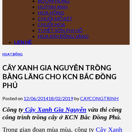
BƯỚM HỒNG
HUỲNH ANH
HOA HỒNG
CHUỐI MỎ KÉT
CHUỐI HOA
TUYẾT SƠN PHI HỒ
HOA KIM ĐỒNG VÀNG
LIÊN HỆ
HOẠT ĐỘNG
CÂY XANH GIA NGUYỄN TRỒNG
BẰNG LĂNG CHO KCN BẮC ĐỒNG
PHÚ
Posted on
12/06/2014
18/02/2019
by
CAYCONGTRINH
Công ty
Cây Xanh Gia Nguyễn
vừa thi công
công trình trồng cây ở KCN Bắc Đồng Phú.
Trong gian đoạn mùa mùa, công ty
Cây Xanh