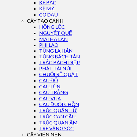
KÈ BẠC
KÈ MỸ
CỌ DẦU
CÂY TẠO CẢNH
HỒNG LỘC
NGUYỆT QUẾ
MAI HÀ LAN
PHI LAO
TÙNG LA HÁN
TÙNG BÁCH TÁN
TRẮC BÁCH DIỆP
PHÁT TÀI NÚI
CHUỐI RẼ QUẠT
CAU ĐỎ
CAU LÙN
CAU TRẮNG
CAU VUA
CAU ĐUÔI CHỒN
TRÚC QUÂN TỬ
TRÚC CẦN CÂU
TRÚC QUAN ÂM
TRE VÀNG SỌC
CÂY VIỀN NỀN