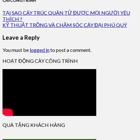
CAYCONGTRINH
TẠI SAO CÂY TRÚC QUÂN TỬ ĐƯỢC MỌI NGƯỜI YÊU
THÍCH ?
KỸ THUẬT TRỒNG VÀ CHĂM SÓC CÂY ĐẠI PHÚ QUÝ
Leave a Reply
You must be
logged in
to post a comment.
HOẠT ĐỘNG CÂY CÔNG TRÌNH
QUÀ TẶNG KHÁCH HÀNG