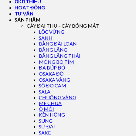
GIỚI THIỆU
HOẠT ĐỘNG
TƯ VẤN
SẢN PHẨM
CÂY ĐẠI THỤ – CÂY BÓNG MÁT
LỘC VỪNG
SANH
BÀNG ĐÀI LOAN
BẰNG LĂNG
BẰNG LĂNG THÁI
MÓNG BÒ TÍM
ĐA BÚP ĐỎ
OSAKA ĐỎ
OSAKA VÀNG
SÒ ĐO CAM
SALA
CHUÔNG VÀNG
ME CHUA
Ô MÔI
KÈN HỒNG
SUNG
SỨ ĐẠI
SAKE