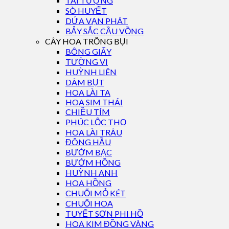
TAI TƯỢNG
SÒ HUYẾT
DỨA VẠN PHÁT
BẢY SẮC CẦU VỒNG
CÂY HOA TRỒNG BỤI
BÔNG GIẤY
TƯỜNG VI
HUỲNH LIÊN
DÂM BỤT
HOA LÀI TA
HOA SIM THÁI
CHIỀU TÍM
PHÚC LỘC THỌ
HOA LÀI TRÂU
ĐÔNG HẦU
BƯỚM BẠC
BƯỚM HỒNG
HUỲNH ANH
HOA HỒNG
CHUỐI MỎ KÉT
CHUỐI HOA
TUYẾT SƠN PHI HỒ
HOA KIM ĐỒNG VÀNG