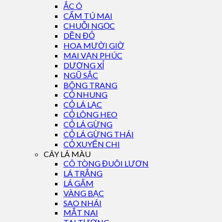
ẮC Ó
CẨM TÚ MAI
CHUỖI NGỌC
DỀN ĐỎ
HOA MƯỜI GIỜ
MAI VẠN PHÚC
DƯƠNG XỈ
NGŨ SẮC
BÔNG TRANG
CỎ NHUNG
CỎ LÁ LẠC
CỎ LÔNG HEO
CỎ LÁ GỪNG
CỎ LÁ GỪNG THÁI
CỎ XUYẾN CHI
CÂY LÁ MÀU
CÔ TÒNG ĐUÔI LƯƠN
LÁ TRẮNG
LÁ GẤM
VÀNG BẠC
SAO NHÁI
MẮT NAI