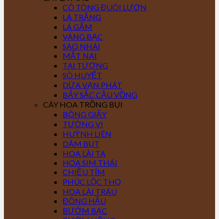
CÔ TÒNG ĐUÔI LƯƠN
LÁ TRẮNG
LÁ GẤM
VÀNG BẠC
SAO NHÁI
MẮT NAI
TAI TƯỢNG
SÒ HUYẾT
DỨA VẠN PHÁT
BẢY SẮC CẦU VỒNG
CÂY HOA TRỒNG BỤI
BÔNG GIẤY
TƯỜNG VI
HUỲNH LIÊN
DÂM BỤT
HOA LÀI TA
HOA SIM THÁI
CHIỀU TÍM
PHÚC LỘC THỌ
HOA LÀI TRÂU
ĐÔNG HẦU
BƯỚM BẠC