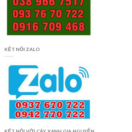
KẾT NỐI ZALO
KẾT NỐI VỚI CÂY XANH GIA NGUYỄN