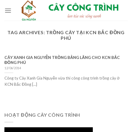
Skip
to
content
TAG ARCHIVES:
TRỒNG CÂY TẠI KCN BẮC ĐỒNG
PHÚ
CÂY XANH GIA NGUYỄN TRỒNG BẰNG LĂNG CHO KCN BẮC
ĐỒNG PHÚ
12/06/2014
Công ty Cây Xanh Gia Nguyễn vừa thi công công trình trồng cây ở
KCN Bắc Đồng [...]
HOẠT ĐỘNG CÂY CÔNG TRÌNH