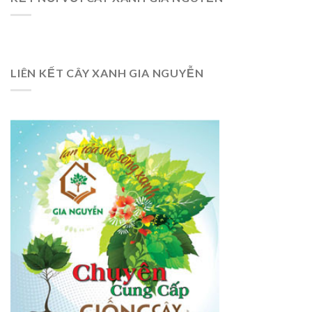
LIÊN KẾT CÂY XANH GIA NGUYỄN