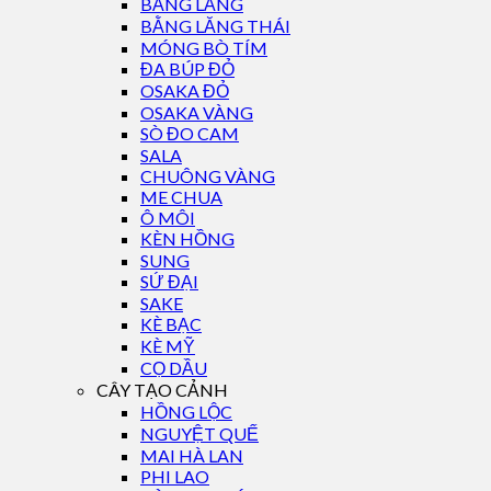
BẰNG LĂNG
BẰNG LĂNG THÁI
MÓNG BÒ TÍM
ĐA BÚP ĐỎ
OSAKA ĐỎ
OSAKA VÀNG
SÒ ĐO CAM
SALA
CHUÔNG VÀNG
ME CHUA
Ô MÔI
KÈN HỒNG
SUNG
SỨ ĐẠI
SAKE
KÈ BẠC
KÈ MỸ
CỌ DẦU
CÂY TẠO CẢNH
HỒNG LỘC
NGUYỆT QUẾ
MAI HÀ LAN
PHI LAO