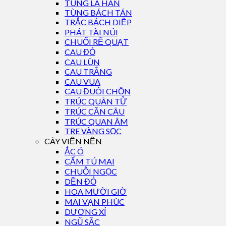
TÙNG LA HÁN
TÙNG BÁCH TÁN
TRẮC BÁCH DIỆP
PHÁT TÀI NÚI
CHUỐI RẼ QUẠT
CAU ĐỎ
CAU LÙN
CAU TRẮNG
CAU VUA
CAU ĐUÔI CHỒN
TRÚC QUÂN TỬ
TRÚC CẦN CÂU
TRÚC QUAN ÂM
TRE VÀNG SỌC
CÂY VIỀN NỀN
ẮC Ó
CẨM TÚ MAI
CHUỖI NGỌC
DỀN ĐỎ
HOA MƯỜI GIỜ
MAI VẠN PHÚC
DƯƠNG XỈ
NGŨ SẮC