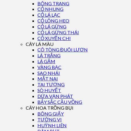
BÔNG TRANG
CỎ NHUNG
CỎ LÁ LẠC
CỎ LÔNG HEO
CỎ LÁ GỪNG
CỎ LÁ GỪNG THÁI
CỎ XUYẾN CHI
CÂY LÁ MÀU
CÔ TÒNG ĐUÔI LƯƠN
LÁ TRẮNG
LÁ GẤM
VÀNG BẠC
SAO NHÁI
MẮT NAI
TAI TƯỢNG
SÒ HUYẾT
DỨA VẠN PHÁT
BẢY SẮC CẦU VỒNG
CÂY HOA TRỒNG BỤI
BÔNG GIẤY
TƯỜNG VI
HUỲNH LIÊN