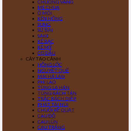
CHUÔNG VÀNG
ME CHUA
Ô MÔI
KÈN HỒNG
SUNG
SỨ ĐẠI
SAKE
KÈ BẠC
KÈ MỸ
CỌ DẦU
CÂY TẠO CẢNH
HỒNG LỘC
NGUYỆT QUẾ
MAI HÀ LAN
PHI LAO
TÙNG LA HÁN
TÙNG BÁCH TÁN
TRẮC BÁCH DIỆP
PHÁT TÀI NÚI
CHUỐI RẼ QUẠT
CAU ĐỎ
CAU LÙN
CAU TRẮNG