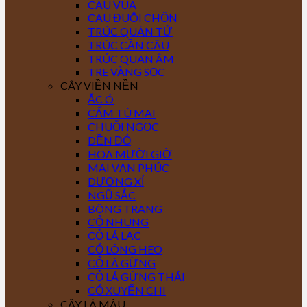
CAU VUA
CAU ĐUÔI CHỒN
TRÚC QUÂN TỬ
TRÚC CẦN CÂU
TRÚC QUAN ÂM
TRE VÀNG SỌC
CÂY VIỀN NỀN
ẮC Ó
CẨM TÚ MAI
CHUỖI NGỌC
DỀN ĐỎ
HOA MƯỜI GIỜ
MAI VẠN PHÚC
DƯƠNG XỈ
NGŨ SẮC
BÔNG TRANG
CỎ NHUNG
CỎ LÁ LẠC
CỎ LÔNG HEO
CỎ LÁ GỪNG
CỎ LÁ GỪNG THÁI
CỎ XUYẾN CHI
CÂY LÁ MÀU