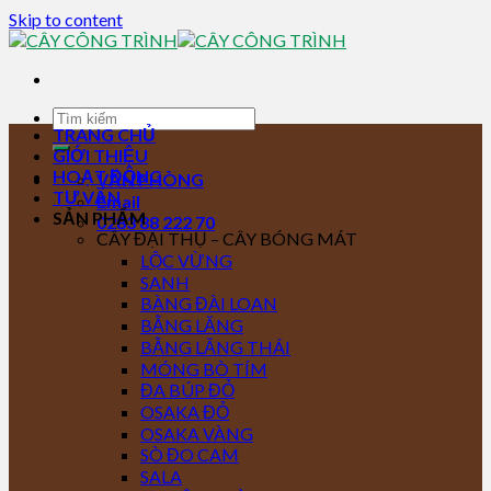
Skip to content
TRANG CHỦ
GIỚI THIỆU
HOẠT ĐỘNG
VĂN PHÒNG
TƯ VẤN
Email
SẢN PHẨM
0283 88 222 70
CÂY ĐẠI THỤ – CÂY BÓNG MÁT
LỘC VỪNG
SANH
BÀNG ĐÀI LOAN
BẰNG LĂNG
BẰNG LĂNG THÁI
MÓNG BÒ TÍM
ĐA BÚP ĐỎ
OSAKA ĐỎ
OSAKA VÀNG
SÒ ĐO CAM
SALA