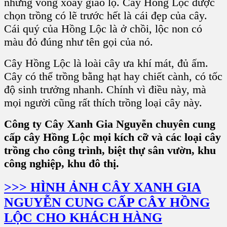
những vòng xoay giao lộ. Cây Hồng Lộc được
chọn trồng có lẽ trước hết là cái đẹp của cây.
Cái quý của Hồng Lộc là ở chồi, lộc non có
màu đỏ đúng như tên gọi của nó.
Cây Hồng Lộc là loài cây ưa khí mát, đủ ấm.
Cây có thể trồng bằng hạt hay chiết cành, có tốc
độ sinh trưởng nhanh. Chính vì điều này, mà
mọi người cũng rất thích trồng loại cây này.
Công ty Cây Xanh Gia Nguyễn chuyên cung
cấp cây Hồng Lộc mọi kích cỡ và các loại cây
trồng cho công trình, biệt thự sân vườn, khu
công nghiệp, khu đô thị.
>>> HÌNH ẢNH CÂY XANH GIA
NGUYỄN CUNG CẤP CÂY HỒNG
LỘC CHO KHÁCH HÀNG