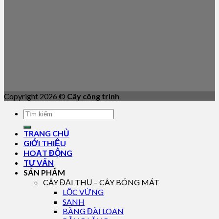
Copyright 2026 ©
Cây công trình
TRANG CHỦ
GIỚI THIỆU
HOẠT ĐỘNG
TƯ VẤN
SẢN PHẨM
CÂY ĐẠI THỤ – CÂY BÓNG MÁT
LỘC VỪNG
SANH
BÀNG ĐÀI LOAN