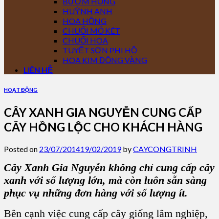
BƯỚM HỒNG
HUỲNH ANH
HOA HỒNG
CHUỐI MỎ KÉT
CHUỐI HOA
TUYẾT SƠN PHI HỒ
HOA KIM ĐỒNG VÀNG
LIÊN HỆ
HOẠT ĐỘNG
CÂY XANH GIA NGUYỄN CUNG CẤP
CÂY HỒNG LỘC CHO KHÁCH HÀNG
Posted on
23/07/2014
19/02/2019
by
CAYCONGTRINH
Cây Xanh Gia Nguyễn không chỉ cung cấp cây
xanh với số lượng lớn, mà còn luôn sẵn sàng
phục vụ những đơn hàng với số lượng ít.
Bên cạnh việc cung cấp cây giống lâm nghiệp,