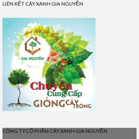
LIÊN KẾT CÂY XANH GIA NGUYỄN
CÔNG TY CỔ PHẦN CÂY XANH GIA NGUYỄN