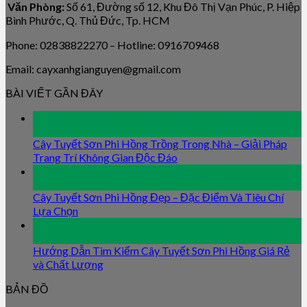
Văn Phòng:
Số 61, Đường số 12, Khu Đô Thị Vạn Phúc, P. Hiệp
Bình Phước, Q. Thủ Đức, Tp. HCM
Phone: 02838822270 – Hotline: 0916709468
Email: cayxanhgianguyen@gmail.com
BÀI VIẾT GẦN ĐÂY
09
Jan
Cây Tuyết Sơn Phi Hồng Trồng Trong Nhà – Giải Pháp
Trang Trí Không Gian Độc Đáo
09
Jan
Cây Tuyết Sơn Phi Hồng Đẹp – Đặc Điểm Và Tiêu Chí
Lựa Chọn
09
Jan
Hướng Dẫn Tìm Kiếm Cây Tuyết Sơn Phi Hồng Giá Rẻ
và Chất Lượng
BẢN ĐỒ