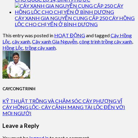
CÂY XANH GIA NGUYỄN CUNG CẤP 250 CÂY HỒNG
LỘC CHO CHỊ YẾN Ở BÌNH DƯƠNG
This entry was posted in
HOẠT ĐỘNG
and tagged
Cây Hồng
Lộc
,
cây xanh
,
Cây xanh Gia Nguyễn
,
công trình trồng cây xanh
,
Hồng Lộc
,
trồng cây xanh
.
CAYCONGTRINH
KỸ THUẬT TRỒNG VÀ CHĂM SÓC CÂY PHƯỢNG VĨ
CÂY HỒNG LỘC- CÂY CẢNH MANG TÀI LỘC ĐẾN VỚI
MỌI NGƯỜI
Leave a Reply
You must be
logged in
to post a comment.