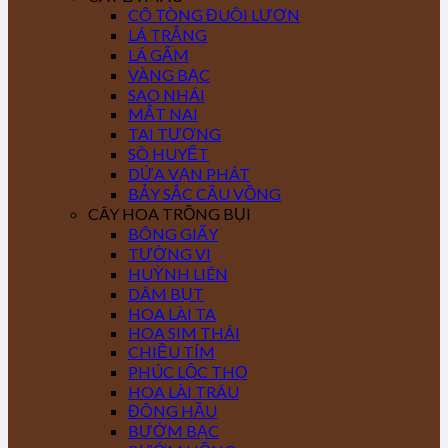
CÔ TÒNG ĐUÔI LƯƠN
LÁ TRẮNG
LÁ GẤM
VÀNG BẠC
SAO NHÁI
MẮT NAI
TAI TƯỢNG
SÒ HUYẾT
DỨA VẠN PHÁT
BẢY SẮC CẦU VỒNG
CÂY HOA TRỒNG BỤI
BÔNG GIẤY
TƯỜNG VI
HUỲNH LIÊN
DÂM BỤT
HOA LÀI TA
HOA SIM THÁI
CHIỀU TÍM
PHÚC LỘC THỌ
HOA LÀI TRÂU
ĐÔNG HẦU
BƯỚM BẠC