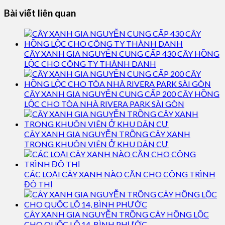
Bài viết liên quan
CÂY XANH GIA NGUYỄN CUNG CẤP 430 CÂY HỒNG
LỘC CHO CÔNG TY THÀNH DANH
CÂY XANH GIA NGUYỄN CUNG CẤP 200 CÂY HỒNG
LỘC CHO TÒA NHÀ RIVERA PARK SÀI GÒN
CÂY XANH GIA NGUYỄN TRỒNG CÂY XANH
TRONG KHUÔN VIÊN Ở KHU DÂN CƯ
CÁC LOẠI CÂY XANH NÀO CẦN CHO CÔNG TRÌNH
ĐÔ THỊ
CÂY XANH GIA NGUYỄN TRỒNG CÂY HỒNG LỘC
CHO QUỐC LỘ 14, BÌNH PHƯỚC