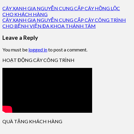
CÂY XANH GIA NGUYỄN CUNG CẤP CÂY HỒNG LỘC
CHO KHÁCH HÀNG
CÂY XANH GIA NGUYỄN CUNG CẤP CÂY CÔNG TRÌNH
CHO BỆNH VIỆN ĐA KHOA THÁNH TÂM
Leave a Reply
You must be
logged in
to post a comment.
HOẠT ĐỘNG CÂY CÔNG TRÌNH
QUÀ TẶNG KHÁCH HÀNG