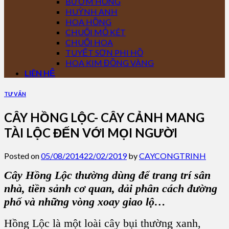
BƯỚM HỒNG
HUỲNH ANH
HOA HỒNG
CHUỐI MỎ KÉT
CHUỐI HOA
TUYẾT SƠN PHI HỒ
HOA KIM ĐỒNG VÀNG
LIÊN HỆ
TƯ VẤN
CÂY HỒNG LỘC- CÂY CẢNH MANG
TÀI LỘC ĐẾN VỚI MỌI NGƯỜI
Posted on
05/08/2014
22/02/2019
by
CAYCONGTRINH
Cây Hồng Lộc thường dùng để trang trí sân
nhà, tiền sảnh cơ quan, dải phân cách đường
phố và những vòng xoay giao lộ…
Hồng Lộc là một loài cây bụi thường xanh,