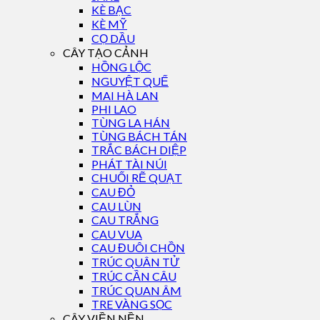
KÈ BẠC
KÈ MỸ
CỌ DẦU
CÂY TẠO CẢNH
HỒNG LỘC
NGUYỆT QUẾ
MAI HÀ LAN
PHI LAO
TÙNG LA HÁN
TÙNG BÁCH TÁN
TRẮC BÁCH DIỆP
PHÁT TÀI NÚI
CHUỐI RẼ QUẠT
CAU ĐỎ
CAU LÙN
CAU TRẮNG
CAU VUA
CAU ĐUÔI CHỒN
TRÚC QUÂN TỬ
TRÚC CẦN CÂU
TRÚC QUAN ÂM
TRE VÀNG SỌC
CÂY VIỀN NỀN