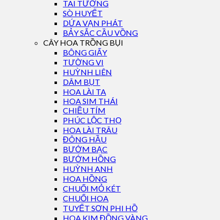
TAI TƯỢNG
SÒ HUYẾT
DỨA VẠN PHÁT
BẢY SẮC CẦU VỒNG
CÂY HOA TRỒNG BỤI
BÔNG GIẤY
TƯỜNG VI
HUỲNH LIÊN
DÂM BỤT
HOA LÀI TA
HOA SIM THÁI
CHIỀU TÍM
PHÚC LỘC THỌ
HOA LÀI TRÂU
ĐÔNG HẦU
BƯỚM BẠC
BƯỚM HỒNG
HUỲNH ANH
HOA HỒNG
CHUỐI MỎ KÉT
CHUỐI HOA
TUYẾT SƠN PHI HỒ
HOA KIM ĐỒNG VÀNG