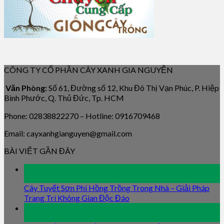
CÔNG TY CỔ PHẦN CÂY XANH GIA NGUYỄN
Văn Phòng:
Số 61, Đường số 12, Khu Đô Thị Vạn Phúc, P. Hiệp
Bình Phước, Q. Thủ Đức, Tp. HCM
Phone: 02838822270 – Hotline: 0916709468
Email: cayxanhgianguyen@gmail.com
BÀI VIẾT GẦN ĐÂY
09
Jan
Cây Tuyết Sơn Phi Hồng Trồng Trong Nhà – Giải Pháp
Trang Trí Không Gian Độc Đáo
09
Jan