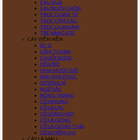
CAU VUA
CAU ĐUÔI CHỒN
TRÚC QUÂN TỬ
TRÚC CẦN CÂU
TRÚC QUAN ÂM
TRE VÀNG SỌC
CÂY VIỀN NỀN
ẮC Ó
CẨM TÚ MAI
CHUỖI NGỌC
DỀN ĐỎ
HOA MƯỜI GIỜ
MAI VẠN PHÚC
DƯƠNG XỈ
NGŨ SẮC
BÔNG TRANG
CỎ NHUNG
CỎ LÁ LẠC
CỎ LÔNG HEO
CỎ LÁ GỪNG
CỎ LÁ GỪNG THÁI
CỎ XUYẾN CHI
CÂY LÁ MÀU