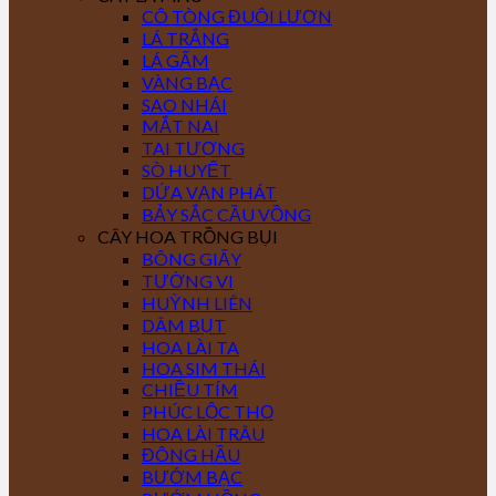
CÔ TÒNG ĐUÔI LƯƠN
LÁ TRẮNG
LÁ GẤM
VÀNG BẠC
SAO NHÁI
MẮT NAI
TAI TƯỢNG
SÒ HUYẾT
DỨA VẠN PHÁT
BẢY SẮC CẦU VỒNG
CÂY HOA TRỒNG BỤI
BÔNG GIẤY
TƯỜNG VI
HUỲNH LIÊN
DÂM BỤT
HOA LÀI TA
HOA SIM THÁI
CHIỀU TÍM
PHÚC LỘC THỌ
HOA LÀI TRÂU
ĐÔNG HẦU
BƯỚM BẠC