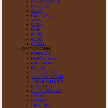
CHUÔNG VÀNG
ME CHUA
Ô MÔI
KÈN HỒNG
SUNG
SỨ ĐẠI
SAKE
KÈ BẠC
KÈ MỸ
CỌ DẦU
CÂY TẠO CẢNH
HỒNG LỘC
NGUYỆT QUẾ
MAI HÀ LAN
PHI LAO
TÙNG LA HÁN
TÙNG BÁCH TÁN
TRẮC BÁCH DIỆP
PHÁT TÀI NÚI
CHUỐI RẼ QUẠT
CAU ĐỎ
CAU LÙN
CAU TRẮNG