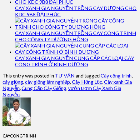
CÂY XANH GIA NGUYỄN TRỒNG CÂY DƯƠNG CHO
KDC 9B8 ĐẠI PHÚC
CÂY XANH GIA NGUYỄN TRỒNG CÂY CÔNG TRÌNH
CHO CÔNG TY DƯƠNG HỒNG
CÂY XANH GIA NGUYỄN CUNG CẤP CÁC LOẠI CÂY
CÔNG TRÌNH Ở BÌNH DƯƠNG
This entry was posted in
TƯ VẤN
and tagged
Cây công trình
,
cây giống
,
cây giống lâm nghiệp
,
Cây Hồng Lộc
,
Cây xanh Gia
Nguyễn
,
Cung Cấp Cây Giống
,
vườn ươm Cây Xanh Gia
Nguyễn
.
CAYCONGTRINH