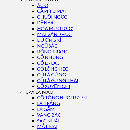
ẮC Ó
CẨM TÚ MAI
CHUỖI NGỌC
DỀN ĐỎ
HOA MƯỜI GIỜ
MAI VẠN PHÚC
DƯƠNG XỈ
NGŨ SẮC
BÔNG TRANG
CỎ NHUNG
CỎ LÁ LẠC
CỎ LÔNG HEO
CỎ LÁ GỪNG
CỎ LÁ GỪNG THÁI
CỎ XUYẾN CHI
CÂY LÁ MÀU
CÔ TÒNG ĐUÔI LƯƠN
LÁ TRẮNG
LÁ GẤM
VÀNG BẠC
SAO NHÁI
MẮT NAI