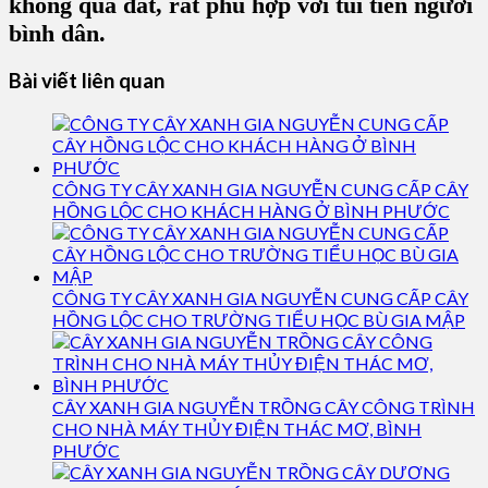
không quá đắt, rất phù hợp với túi tiền người
bình dân.
Bài viết liên quan
CÔNG TY CÂY XANH GIA NGUYỄN CUNG CẤP CÂY
HỒNG LỘC CHO KHÁCH HÀNG Ở BÌNH PHƯỚC
CÔNG TY CÂY XANH GIA NGUYỄN CUNG CẤP CÂY
HỒNG LỘC CHO TRƯỜNG TIỂU HỌC BÙ GIA MẬP
CÂY XANH GIA NGUYỄN TRỒNG CÂY CÔNG TRÌNH
CHO NHÀ MÁY THỦY ĐIỆN THÁC MƠ, BÌNH
PHƯỚC