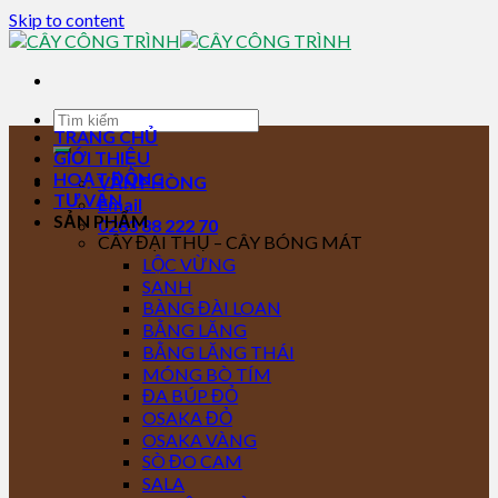
Skip to content
TRANG CHỦ
GIỚI THIỆU
HOẠT ĐỘNG
VĂN PHÒNG
TƯ VẤN
Email
SẢN PHẨM
0283 88 222 70
CÂY ĐẠI THỤ – CÂY BÓNG MÁT
LỘC VỪNG
SANH
BÀNG ĐÀI LOAN
BẰNG LĂNG
BẰNG LĂNG THÁI
MÓNG BÒ TÍM
ĐA BÚP ĐỎ
OSAKA ĐỎ
OSAKA VÀNG
SÒ ĐO CAM
SALA