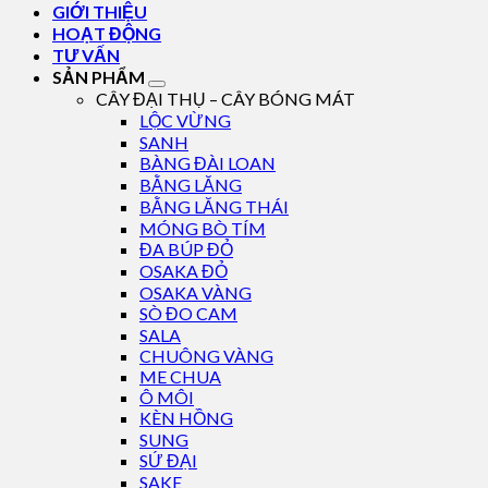
GIỚI THIỆU
HOẠT ĐỘNG
TƯ VẤN
SẢN PHẨM
CÂY ĐẠI THỤ – CÂY BÓNG MÁT
LỘC VỪNG
SANH
BÀNG ĐÀI LOAN
BẰNG LĂNG
BẰNG LĂNG THÁI
MÓNG BÒ TÍM
ĐA BÚP ĐỎ
OSAKA ĐỎ
OSAKA VÀNG
SÒ ĐO CAM
SALA
CHUÔNG VÀNG
ME CHUA
Ô MÔI
KÈN HỒNG
SUNG
SỨ ĐẠI
SAKE