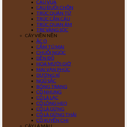
CAU VUA
CAU ĐUÔI CHỒN
TRÚC QUÂN TỬ
TRÚC CẦN CÂU
TRÚC QUAN ÂM
TRE VÀNG SỌC
CÂY VIỀN NỀN
ẮC Ó
CẨM TÚ MAI
CHUỖI NGỌC
DỀN ĐỎ
HOA MƯỜI GIỜ
MAI VẠN PHÚC
DƯƠNG XỈ
NGŨ SẮC
BÔNG TRANG
CỎ NHUNG
CỎ LÁ LẠC
CỎ LÔNG HEO
CỎ LÁ GỪNG
CỎ LÁ GỪNG THÁI
CỎ XUYẾN CHI
CÂY LÁ MÀU