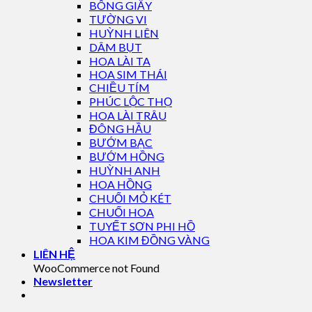
BÔNG GIẤY
TƯỜNG VI
HUỲNH LIÊN
DÂM BỤT
HOA LÀI TA
HOA SIM THÁI
CHIỀU TÍM
PHÚC LỘC THỌ
HOA LÀI TRÂU
ĐÔNG HẦU
BƯỚM BẠC
BƯỚM HỒNG
HUỲNH ANH
HOA HỒNG
CHUỐI MỎ KÉT
CHUỐI HOA
TUYẾT SƠN PHI HỒ
HOA KIM ĐỒNG VÀNG
LIÊN HỆ
WooCommerce not Found
Newsletter