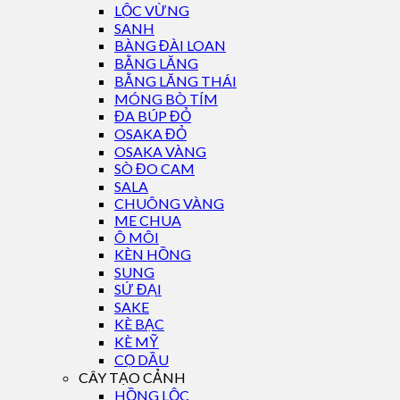
LỘC VỪNG
SANH
BÀNG ĐÀI LOAN
BẰNG LĂNG
BẰNG LĂNG THÁI
MÓNG BÒ TÍM
ĐA BÚP ĐỎ
OSAKA ĐỎ
OSAKA VÀNG
SÒ ĐO CAM
SALA
CHUÔNG VÀNG
ME CHUA
Ô MÔI
KÈN HỒNG
SUNG
SỨ ĐẠI
SAKE
KÈ BẠC
KÈ MỸ
CỌ DẦU
CÂY TẠO CẢNH
HỒNG LỘC