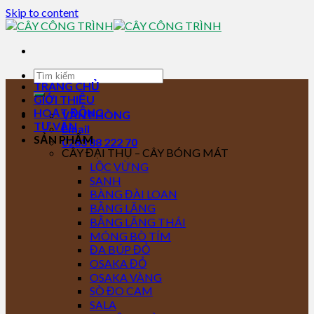
Skip to content
TRANG CHỦ
GIỚI THIỆU
HOẠT ĐỘNG
VĂN PHÒNG
TƯ VẤN
Email
SẢN PHẨM
0283 88 222 70
CÂY ĐẠI THỤ – CÂY BÓNG MÁT
LỘC VỪNG
SANH
BÀNG ĐÀI LOAN
BẰNG LĂNG
BẰNG LĂNG THÁI
MÓNG BÒ TÍM
ĐA BÚP ĐỎ
OSAKA ĐỎ
OSAKA VÀNG
SÒ ĐO CAM
SALA