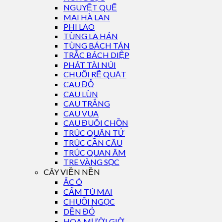
NGUYỆT QUẾ
MAI HÀ LAN
PHI LAO
TÙNG LA HÁN
TÙNG BÁCH TÁN
TRẮC BÁCH DIỆP
PHÁT TÀI NÚI
CHUỐI RẼ QUẠT
CAU ĐỎ
CAU LÙN
CAU TRẮNG
CAU VUA
CAU ĐUÔI CHỒN
TRÚC QUÂN TỬ
TRÚC CẦN CÂU
TRÚC QUAN ÂM
TRE VÀNG SỌC
CÂY VIỀN NỀN
ẮC Ó
CẨM TÚ MAI
CHUỖI NGỌC
DỀN ĐỎ
HOA MƯỜI GIỜ