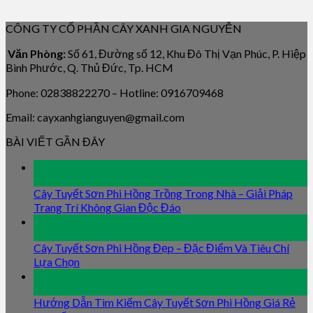
CÔNG TY CỔ PHẦN CÂY XANH GIA NGUYỄN
Văn Phòng:
Số 61, Đường số 12, Khu Đô Thị Vạn Phúc, P. Hiệp
Bình Phước, Q. Thủ Đức, Tp. HCM
Phone: 02838822270 – Hotline: 0916709468
Email: cayxanhgianguyen@gmail.com
BÀI VIẾT GẦN ĐÂY
09
Jan
Cây Tuyết Sơn Phi Hồng Trồng Trong Nhà – Giải Pháp
Trang Trí Không Gian Độc Đáo
09
Jan
Cây Tuyết Sơn Phi Hồng Đẹp – Đặc Điểm Và Tiêu Chí
Lựa Chọn
09
Jan
Hướng Dẫn Tìm Kiếm Cây Tuyết Sơn Phi Hồng Giá Rẻ