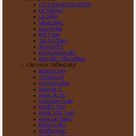
CÔ TÒNG ĐUÔI LƯƠN
LÁ TRẮNG
LÁ GẤM
VÀNG BẠC
SAO NHÁI
MẮT NAI
TAI TƯỢNG
SÒ HUYẾT
DỨA VẠN PHÁT
BẢY SẮC CẦU VỒNG
CÂY HOA TRỒNG BỤI
BÔNG GIẤY
TƯỜNG VI
HUỲNH LIÊN
DÂM BỤT
HOA LÀI TA
HOA SIM THÁI
CHIỀU TÍM
PHÚC LỘC THỌ
HOA LÀI TRÂU
ĐÔNG HẦU
BƯỚM BẠC