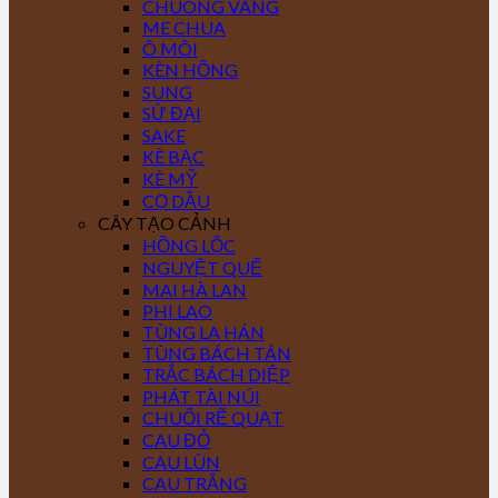
CHUÔNG VÀNG
ME CHUA
Ô MÔI
KÈN HỒNG
SUNG
SỨ ĐẠI
SAKE
KÈ BẠC
KÈ MỸ
CỌ DẦU
CÂY TẠO CẢNH
HỒNG LỘC
NGUYỆT QUẾ
MAI HÀ LAN
PHI LAO
TÙNG LA HÁN
TÙNG BÁCH TÁN
TRẮC BÁCH DIỆP
PHÁT TÀI NÚI
CHUỐI RẼ QUẠT
CAU ĐỎ
CAU LÙN
CAU TRẮNG