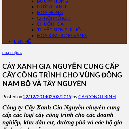
BƯỚM HỒNG
HUỲNH ANH
HOA HỒNG
CHUỐI MỎ KÉT
CHUỐI HOA
TUYẾT SƠN PHI HỒ
HOA KIM ĐỒNG VÀNG
LIÊN HỆ
HOẠT ĐỘNG
CÂY XANH GIA NGUYỄN CUNG CẤP
CÂY CÔNG TRÌNH CHO VÙNG ĐÔNG
NAM BỘ VÀ TÂY NGUYÊN
Posted on
22/12/2014
02/03/2019
by
CAYCONGTRINH
Công ty Cây Xanh Gia Nguyễn chuyên cung
cấp các loại cây công trình cho các doanh
nghiệp, khu dân cư, đường phố và các hộ gia