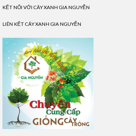
KẾT NỐI VỚI CÂY XANH GIA NGUYỄN
LIÊN KẾT CÂY XANH GIA NGUYỄN