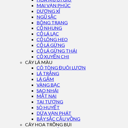
MAI VẠN PHÚC
DƯƠNG XỈ
NGŨ SẮC
BÔNG TRANG
CỎ NHUNG
CỎ LÁ LẠC
CỎ LÔNG HEO
CỎ LÁ GỪNG
CỎ LÁ GỪNG THÁI
CỎ XUYẾN CHI
CÂY LÁ MÀU
CÔ TÒNG ĐUÔI LƯƠN
LÁ TRẮNG
LÁ GẤM
VÀNG BẠC
SAO NHÁI
MẮT NAI
TAI TƯỢNG
SÒ HUYẾT
DỨA VẠN PHÁT
BẢY SẮC CẦU VỒNG
CÂY HOA TRỒNG BỤI