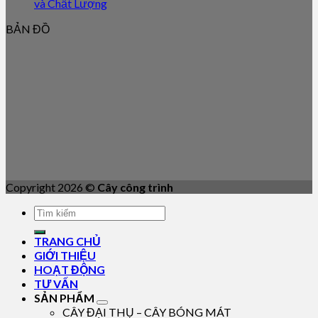
và Chất Lượng
BẢN ĐỒ
Copyright 2026 ©
Cây công trình
TRANG CHỦ
GIỚI THIỆU
HOẠT ĐỘNG
TƯ VẤN
SẢN PHẨM
CÂY ĐẠI THỤ – CÂY BÓNG MÁT