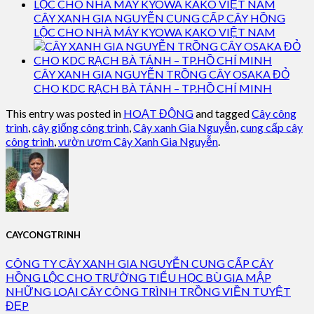
CÂY XANH GIA NGUYỄN CUNG CẤP CÂY HỒNG
LỘC CHO NHÀ MÁY KYOWA KAKO VIỆT NAM
CÂY XANH GIA NGUYỄN TRỒNG CÂY OSAKA ĐỎ
CHO KDC RẠCH BÀ TÁNH – TP.HỒ CHÍ MINH
This entry was posted in
HOẠT ĐỘNG
and tagged
Cây công
trình
,
cây giống công trình
,
Cây xanh Gia Nguyễn
,
cung cấp cây
công trình
,
vườn ươm Cây Xanh Gia Nguyễn
.
CAYCONGTRINH
CÔNG TY CÂY XANH GIA NGUYỄN CUNG CẤP CÂY
HỒNG LỘC CHO TRƯỜNG TIỂU HỌC BÙ GIA MẬP
NHỮNG LOẠI CÂY CÔNG TRÌNH TRỒNG VIỀN TUYỆT
ĐẸP