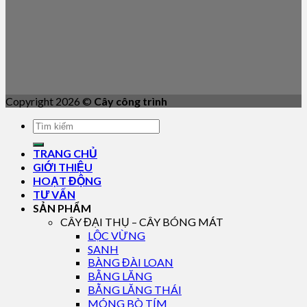
Copyright 2026 ©
Cây công trình
TRANG CHỦ
GIỚI THIỆU
HOẠT ĐỘNG
TƯ VẤN
SẢN PHẨM
CÂY ĐẠI THỤ – CÂY BÓNG MÁT
LỘC VỪNG
SANH
BÀNG ĐÀI LOAN
BẰNG LĂNG
BẰNG LĂNG THÁI
MÓNG BÒ TÍM