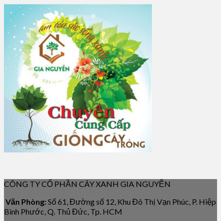
CÔNG TY CỔ PHẦN CÂY XANH GIA NGUYỄN
Văn Phòng:
Số 61, Đường số 12, Khu Đô Thị Vạn Phúc, P. Hiệp
Bình Phước, Q. Thủ Đức, Tp. HCM