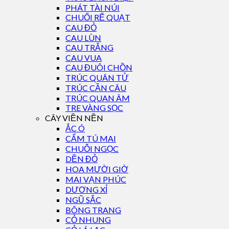
PHÁT TÀI NÚI
CHUỐI RẼ QUẠT
CAU ĐỎ
CAU LÙN
CAU TRẮNG
CAU VUA
CAU ĐUÔI CHỒN
TRÚC QUÂN TỬ
TRÚC CẦN CÂU
TRÚC QUAN ÂM
TRE VÀNG SỌC
CÂY VIỀN NỀN
ẮC Ó
CẨM TÚ MAI
CHUỖI NGỌC
DỀN ĐỎ
HOA MƯỜI GIỜ
MAI VẠN PHÚC
DƯƠNG XỈ
NGŨ SẮC
BÔNG TRANG
CỎ NHUNG