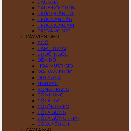
CAU VUA
CAU ĐUÔI CHỒN
TRÚC QUÂN TỬ
TRÚC CẦN CÂU
TRÚC QUAN ÂM
TRE VÀNG SỌC
CÂY VIỀN NỀN
ẮC Ó
CẨM TÚ MAI
CHUỖI NGỌC
DỀN ĐỎ
HOA MƯỜI GIỜ
MAI VẠN PHÚC
DƯƠNG XỈ
NGŨ SẮC
BÔNG TRANG
CỎ NHUNG
CỎ LÁ LẠC
CỎ LÔNG HEO
CỎ LÁ GỪNG
CỎ LÁ GỪNG THÁI
CỎ XUYẾN CHI
CÂY LÁ MÀU