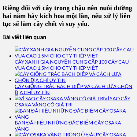
Riêng đối với cây trong chậu nên nuôi dưỡng
hai năm hãy kích hoa một lần, nếu xử lý liên
tục sẽ làm cây chết vì suy yếu.
Bài viết liên quan
CÂY XANH GIA NGUYỄN CUNG CẤP 100 CÂY CAU
VUA CAO 1.5M CHO CTY THÉP VIỆT
CÂY GIỐNG TRẮC BÁCH DIỆP VÀ CÁCH LỰA CHỌN
ĐỊA CHỈ UY TÍN
VÌ SAO CÂY
OSAKA VÀNG CÓ GIÁ TRỊ
BẠN ĐÃ HIỂU NHỮNG ĐẶC ĐIỂM CÂY OSAKA
VÀNG
CÂY OSAKA