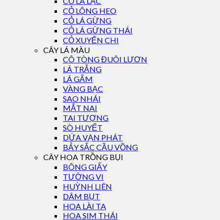
CỎ LÁ LẠC
CỎ LÔNG HEO
CỎ LÁ GỪNG
CỎ LÁ GỪNG THÁI
CỎ XUYẾN CHI
CÂY LÁ MÀU
CÔ TÒNG ĐUÔI LƯƠN
LÁ TRẮNG
LÁ GẤM
VÀNG BẠC
SAO NHÁI
MẮT NAI
TAI TƯỢNG
SÒ HUYẾT
DỨA VẠN PHÁT
BẢY SẮC CẦU VỒNG
CÂY HOA TRỒNG BỤI
BÔNG GIẤY
TƯỜNG VI
HUỲNH LIÊN
DÂM BỤT
HOA LÀI TA
HOA SIM THÁI