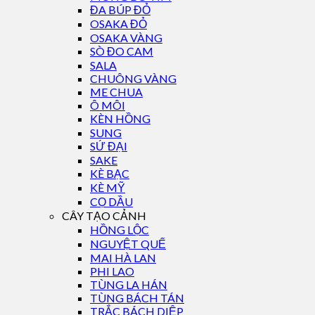
ĐA BÚP ĐỎ
OSAKA ĐỎ
OSAKA VÀNG
SÒ ĐO CAM
SALA
CHUÔNG VÀNG
ME CHUA
Ô MÔI
KÈN HỒNG
SUNG
SỨ ĐẠI
SAKE
KÈ BẠC
KÈ MỸ
CỌ DẦU
CÂY TẠO CẢNH
HỒNG LỘC
NGUYỆT QUẾ
MAI HÀ LAN
PHI LAO
TÙNG LA HÁN
TÙNG BÁCH TÁN
TRẮC BÁCH DIỆP