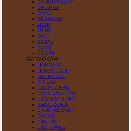
CHUÔNG VÀNG
ME CHUA
Ô MÔI
KÈN HỒNG
SUNG
SỨ ĐẠI
SAKE
KÈ BẠC
KÈ MỸ
CỌ DẦU
CÂY TẠO CẢNH
HỒNG LỘC
NGUYỆT QUẾ
MAI HÀ LAN
PHI LAO
TÙNG LA HÁN
TÙNG BÁCH TÁN
TRẮC BÁCH DIỆP
PHÁT TÀI NÚI
CHUỐI RẼ QUẠT
CAU ĐỎ
CAU LÙN
CAU TRẮNG