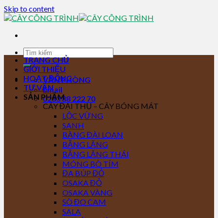
Skip to content
TRANG CHỦ
GIỚI THIỆU
HOẠT ĐỘNG
VĂN PHÒNG
TƯ VẤN
Email
SẢN PHẨM
0283 88 222 70
CÂY ĐẠI THỤ – CÂY BÓNG MÁT
LỘC VỪNG
SANH
BÀNG ĐÀI LOAN
BẰNG LĂNG
BẰNG LĂNG THÁI
MÓNG BÒ TÍM
ĐA BÚP ĐỎ
OSAKA ĐỎ
OSAKA VÀNG
SÒ ĐO CAM
SALA