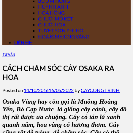
BƯỚM HỒNG
HUỲNH ANH
HOA HỒNG
CHUỐI MỎ KÉT
CHUỐI HOA
TUYẾT SƠN PHI HỒ
HOA KIM ĐỒNG VÀNG
LIÊN HỆ
TƯ VẤN
CÁCH CHĂM SÓC CÂY OSAKA RA
HOA
Posted on
14/10/2016
16/05/2022
by
CAYCONGTRINH
Osaka Vàng hay còn gọi là Muồng Hoàng
Yến, Bò Cạp Nước là giống cây cảnh, cây đô
thị rất được ưa chuộng. Cây có tán lá xanh
quanh năm, hoa vàng có hương thơm. Cây
cũng rất dễ trồng, dễ chăm sóc. Cây có thể