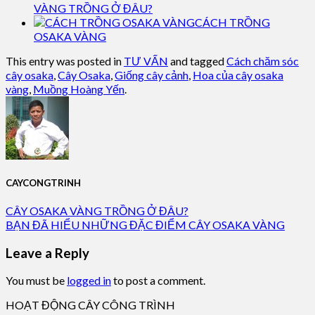
VÀNG TRỒNG Ở ĐÂU?
CÁCH TRỒNG
OSAKA VÀNG
This entry was posted in
TƯ VẤN
and tagged
Cách chăm sóc
cây osaka
,
Cây Osaka
,
Giống cây cảnh
,
Hoa của cây osaka
vàng
,
Muồng Hoàng Yến
.
CAYCONGTRINH
CÂY OSAKA VÀNG TRỒNG Ở ĐÂU?
BẠN ĐÃ HIỂU NHỮNG ĐẶC ĐIỂM CÂY OSAKA VÀNG
Leave a Reply
You must be
logged in
to post a comment.
HOẠT ĐỘNG CÂY CÔNG TRÌNH