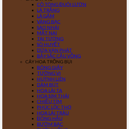
CÔ TÒNG ĐUÔI LƯƠN
LÁ TRẮNG
LÁ GẤM
VÀNG BẠC
SAO NHÁI
MẮT NAI
TAI TƯỢNG
SÒ HUYẾT
DỨA VẠN PHÁT
BẢY SẮC CẦU VỒNG
CÂY HOA TRỒNG BỤI
BÔNG GIẤY
TƯỜNG VI
HUỲNH LIÊN
DÂM BỤT
HOA LÀI TA
HOA SIM THÁI
CHIỀU TÍM
PHÚC LỘC THỌ
HOA LÀI TRÂU
ĐÔNG HẦU
BƯỚM BẠC