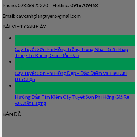
Phone: 02838822270 – Hotline: 0916709468
Email: cayxanhgianguyen@gmail.com
BÀI VIẾT GẦN ĐÂY
09
Jan
Cây Tuyết Sơn Phi Hồng Trồng Trong Nhà – Giải Pháp
Trang Trí Không Gian Độc Đáo
09
Jan
Cây Tuyết Sơn Phi Hồng Đẹp – Đặc Điểm Và Tiêu Chí
Lựa Chọn
09
Jan
Hướng Dẫn Tìm Kiếm Cây Tuyết Sơn Phi Hồng Giá Rẻ
và Chất Lượng
BẢN ĐỒ