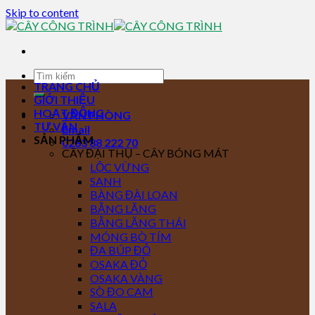
Skip to content
TRANG CHỦ
GIỚI THIỆU
HOẠT ĐỘNG
VĂN PHÒNG
TƯ VẤN
Email
SẢN PHẨM
0283 88 222 70
CÂY ĐẠI THỤ – CÂY BÓNG MÁT
LỘC VỪNG
SANH
BÀNG ĐÀI LOAN
BẰNG LĂNG
BẰNG LĂNG THÁI
MÓNG BÒ TÍM
ĐA BÚP ĐỎ
OSAKA ĐỎ
OSAKA VÀNG
SÒ ĐO CAM
SALA