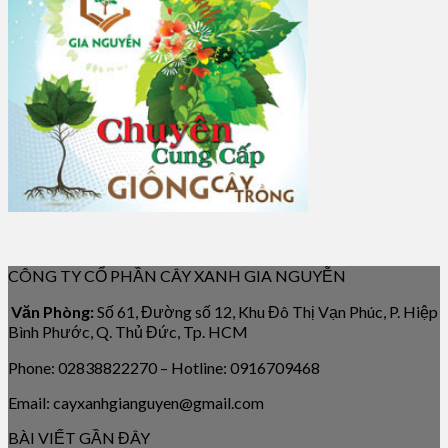
CÔNG TY CỔ PHẦN CÂY XANH GIA NGUYỄN
Văn Phòng:
Số 61, Đường số 12, Khu Đô Thị Vạn Phúc, P. Hiệp
Bình Phước, Q. Thủ Đức, Tp. HCM
Phone: 02838822270 – Hotline: 0916709468
Email: cayxanhgianguyen@gmail.com
BÀI VIẾT GẦN ĐÂY