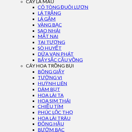
CÂY LÁ MÀU
CÔ TÒNG ĐUÔI LƯƠN
LÁ TRẮNG
LÁ GẤM
VÀNG BẠC
SAO NHÁI
MẮT NAI
TAI TƯỢNG
SÒ HUYẾT
DỨA VẠN PHÁT
BẢY SẮC CẦU VỒNG
CÂY HOA TRỒNG BỤI
BÔNG GIẤY
TƯỜNG VI
HUỲNH LIÊN
DÂM BỤT
HOA LÀI TA
HOA SIM THÁI
CHIỀU TÍM
PHÚC LỘC THỌ
HOA LÀI TRÂU
ĐÔNG HẦU
BƯỚM BẠC