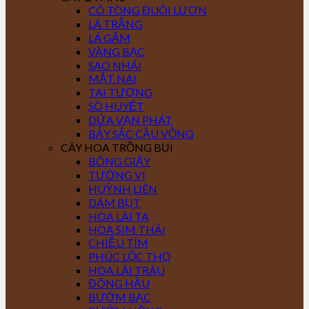
CÔ TÒNG ĐUÔI LƯƠN
LÁ TRẮNG
LÁ GẤM
VÀNG BẠC
SAO NHÁI
MẮT NAI
TAI TƯỢNG
SÒ HUYẾT
DỨA VẠN PHÁT
BẢY SẮC CẦU VỒNG
CÂY HOA TRỒNG BỤI
BÔNG GIẤY
TƯỜNG VI
HUỲNH LIÊN
DÂM BỤT
HOA LÀI TA
HOA SIM THÁI
CHIỀU TÍM
PHÚC LỘC THỌ
HOA LÀI TRÂU
ĐÔNG HẦU
BƯỚM BẠC