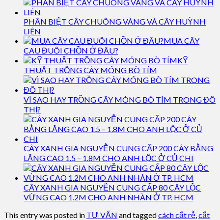
PHÂN BIỆT CÂY CHUÔNG VÀNG VÀ CÂY HUỲNH
LIÊN
MUA CÂY
CAU ĐUÔI CHỒN Ở ĐÂU?
KỸ
THUẬT TRỒNG CÂY MÓNG BÒ TÍM
VÌ SAO HAY TRỒNG CÂY MÓNG BÒ TÍM TRONG ĐÔ
THỊ?
CÂY XANH GIA NGUYỄN CUNG CẤP 200 CÂY BẰNG
LĂNG CAO 1.5 – 1.8M CHO ANH LỘC Ở CỦ CHI
CÂY XANH GIA NGUYỄN CUNG CẤP 80 CÂY LỘC
VỪNG CAO 1.2M CHO ANH NHÀN Ở TP. HCM
This entry was posted in
TƯ VẤN
and tagged
cách cắt rễ
,
cắt