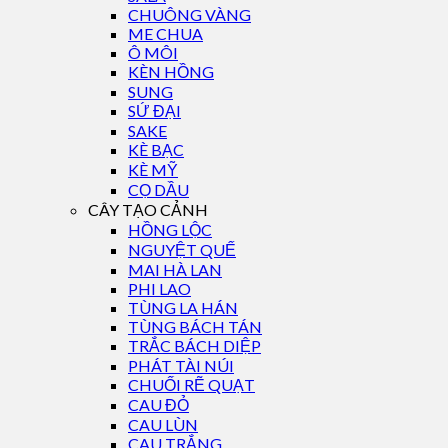
CHUÔNG VÀNG
ME CHUA
Ô MÔI
KÈN HỒNG
SUNG
SỨ ĐẠI
SAKE
KÈ BẠC
KÈ MỸ
CỌ DẦU
CÂY TẠO CẢNH
HỒNG LỘC
NGUYỆT QUẾ
MAI HÀ LAN
PHI LAO
TÙNG LA HÁN
TÙNG BÁCH TÁN
TRẮC BÁCH DIỆP
PHÁT TÀI NÚI
CHUỐI RẼ QUẠT
CAU ĐỎ
CAU LÙN
CAU TRẮNG