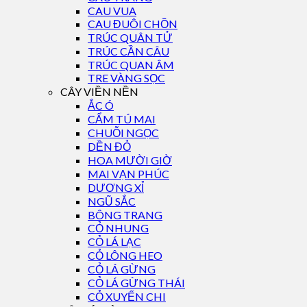
CAU VUA
CAU ĐUÔI CHỒN
TRÚC QUÂN TỬ
TRÚC CẦN CÂU
TRÚC QUAN ÂM
TRE VÀNG SỌC
CÂY VIỀN NỀN
ẮC Ó
CẨM TÚ MAI
CHUỖI NGỌC
DỀN ĐỎ
HOA MƯỜI GIỜ
MAI VẠN PHÚC
DƯƠNG XỈ
NGŨ SẮC
BÔNG TRANG
CỎ NHUNG
CỎ LÁ LẠC
CỎ LÔNG HEO
CỎ LÁ GỪNG
CỎ LÁ GỪNG THÁI
CỎ XUYẾN CHI