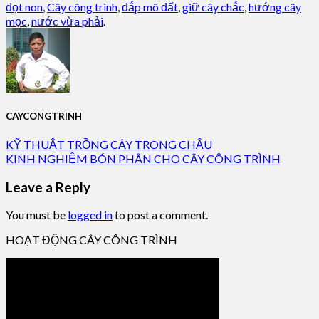
đọt non
,
Cây công trình
,
đắp mô đất
,
giữ cây chắc
,
hướng cây
mọc
,
nước vừa phải
.
CAYCONGTRINH
KỸ THUẬT TRỒNG CÂY TRONG CHẬU
KINH NGHIỆM BÓN PHÂN CHO CÂY CÔNG TRÌNH
Leave a Reply
You must be
logged in
to post a comment.
HOẠT ĐỘNG CÂY CÔNG TRÌNH