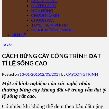
BƯỚM HỒNG
HUỲNH ANH
HOA HỒNG
CHUỐI MỎ KÉT
CHUỐI HOA
TUYẾT SƠN PHI HỒ
HOA KIM ĐỒNG VÀNG
LIÊN HỆ
TƯ VẤN
CÁCH BỨNG CÂY CÔNG TRÌNH ĐẠT
TỈ LỆ SỐNG CAO
Posted on
13/01/2015
02/03/2019
by
CAYCONGTRINH
Một số kinh nghiệm của các nghệ nhân
thường bứng cây không đất về trồng vẫn đạt tỷ
lệ sống rất cao.
Có nhiều khi không thể đem theo bầu đất nặng