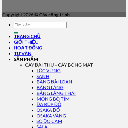
Copyright 2026 ©
Cây công trình
TRANG CHỦ
GIỚI THIỆU
HOẠT ĐỘNG
TƯ VẤN
SẢN PHẨM
CÂY ĐẠI THỤ – CÂY BÓNG MÁT
LỘC VỪNG
SANH
BÀNG ĐÀI LOAN
BẰNG LĂNG
BẰNG LĂNG THÁI
MÓNG BÒ TÍM
ĐA BÚP ĐỎ
OSAKA ĐỎ
OSAKA VÀNG
SÒ ĐO CAM
SALA