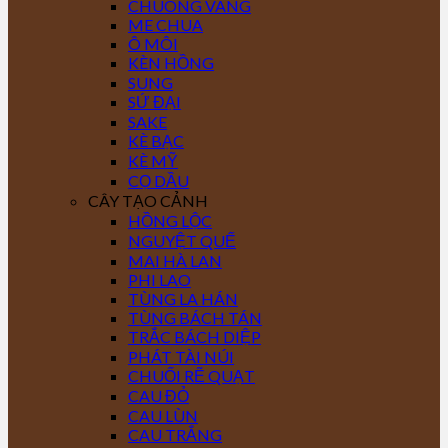
CHUÔNG VÀNG
ME CHUA
Ô MÔI
KÈN HỒNG
SUNG
SỨ ĐẠI
SAKE
KÈ BẠC
KÈ MỸ
CỌ DẦU
CÂY TẠO CẢNH
HỒNG LỘC
NGUYỆT QUẾ
MAI HÀ LAN
PHI LAO
TÙNG LA HÁN
TÙNG BÁCH TÁN
TRẮC BÁCH DIỆP
PHÁT TÀI NÚI
CHUỐI RẼ QUẠT
CAU ĐỎ
CAU LÙN
CAU TRẮNG