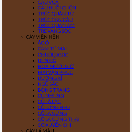
CAU VUA
CAU ĐUÔI CHỒN
TRÚC QUÂN TỬ
TRÚC CẦN CÂU
TRÚC QUAN ÂM
TRE VÀNG SỌC
CÂY VIỀN NỀN
ẮC Ó
CẨM TÚ MAI
CHUỖI NGỌC
DỀN ĐỎ
HOA MƯỜI GIỜ
MAI VẠN PHÚC
DƯƠNG XỈ
NGŨ SẮC
BÔNG TRANG
CỎ NHUNG
CỎ LÁ LẠC
CỎ LÔNG HEO
CỎ LÁ GỪNG
CỎ LÁ GỪNG THÁI
CỎ XUYẾN CHI
CÂY LÁ MÀU