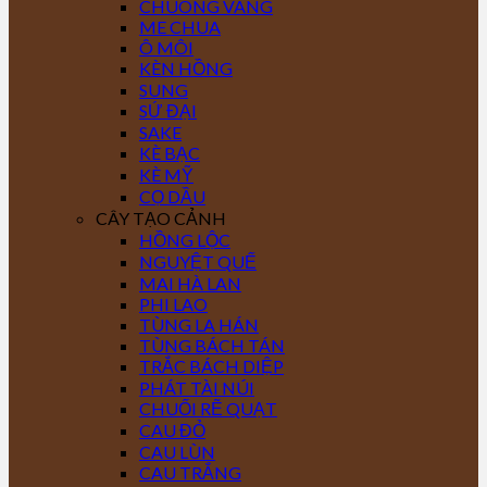
CHUÔNG VÀNG
ME CHUA
Ô MÔI
KÈN HỒNG
SUNG
SỨ ĐẠI
SAKE
KÈ BẠC
KÈ MỸ
CỌ DẦU
CÂY TẠO CẢNH
HỒNG LỘC
NGUYỆT QUẾ
MAI HÀ LAN
PHI LAO
TÙNG LA HÁN
TÙNG BÁCH TÁN
TRẮC BÁCH DIỆP
PHÁT TÀI NÚI
CHUỐI RẼ QUẠT
CAU ĐỎ
CAU LÙN
CAU TRẮNG