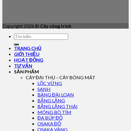
Copyright 2026 ©
Cây công trình
TRANG CHỦ
GIỚI THIỆU
HOẠT ĐỘNG
TƯ VẤN
SẢN PHẨM
CÂY ĐẠI THỤ – CÂY BÓNG MÁT
LỘC VỪNG
SANH
BÀNG ĐÀI LOAN
BẰNG LĂNG
BẰNG LĂNG THÁI
MÓNG BÒ TÍM
ĐA BÚP ĐỎ
OSAKA ĐỎ
OSAKA VÀNG