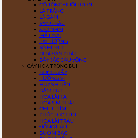
CÔ TÒNG ĐUÔI LƯƠN
LÁ TRẮNG
LÁ GẤM
VÀNG BẠC
SAO NHÁI
MẮT NAI
TAI TƯỢNG
SÒ HUYẾT
DỨA VẠN PHÁT
BẢY SẮC CẦU VỒNG
CÂY HOA TRỒNG BỤI
BÔNG GIẤY
TƯỜNG VI
HUỲNH LIÊN
DÂM BỤT
HOA LÀI TA
HOA SIM THÁI
CHIỀU TÍM
PHÚC LỘC THỌ
HOA LÀI TRÂU
ĐÔNG HẦU
BƯỚM BẠC