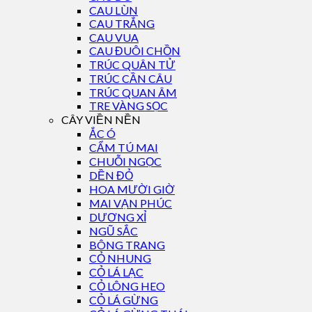
CAU LÙN
CAU TRẮNG
CAU VUA
CAU ĐUÔI CHỒN
TRÚC QUÂN TỬ
TRÚC CẦN CÂU
TRÚC QUAN ÂM
TRE VÀNG SỌC
CÂY VIỀN NỀN
ẮC Ó
CẨM TÚ MAI
CHUỖI NGỌC
DỀN ĐỎ
HOA MƯỜI GIỜ
MAI VẠN PHÚC
DƯƠNG XỈ
NGŨ SẮC
BÔNG TRANG
CỎ NHUNG
CỎ LÁ LẠC
CỎ LÔNG HEO
CỎ LÁ GỪNG