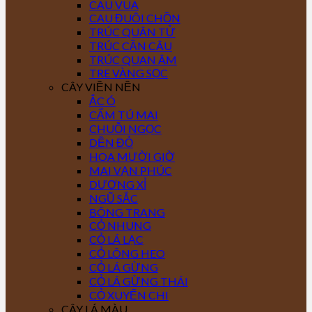
CAU VUA
CAU ĐUÔI CHỒN
TRÚC QUÂN TỬ
TRÚC CẦN CÂU
TRÚC QUAN ÂM
TRE VÀNG SỌC
CÂY VIỀN NỀN
ẮC Ó
CẨM TÚ MAI
CHUỖI NGỌC
DỀN ĐỎ
HOA MƯỜI GIỜ
MAI VẠN PHÚC
DƯƠNG XỈ
NGŨ SẮC
BÔNG TRANG
CỎ NHUNG
CỎ LÁ LẠC
CỎ LÔNG HEO
CỎ LÁ GỪNG
CỎ LÁ GỪNG THÁI
CỎ XUYẾN CHI
CÂY LÁ MÀU