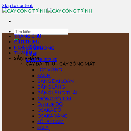
Skip to content
TRANG CHỦ
GIỚI THIỆU
HOẠT ĐỘNG
VĂN PHÒNG
TƯ VẤN
Email
SẢN PHẨM
0283 88 222 70
CÂY ĐẠI THỤ – CÂY BÓNG MÁT
LỘC VỪNG
SANH
BÀNG ĐÀI LOAN
BẰNG LĂNG
BẰNG LĂNG THÁI
MÓNG BÒ TÍM
ĐA BÚP ĐỎ
OSAKA ĐỎ
OSAKA VÀNG
SÒ ĐO CAM
SALA