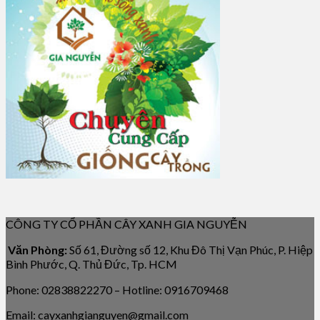
CÔNG TY CỔ PHẦN CÂY XANH GIA NGUYỄN
Văn Phòng:
Số 61, Đường số 12, Khu Đô Thị Vạn Phúc, P. Hiệp
Bình Phước, Q. Thủ Đức, Tp. HCM
Phone: 02838822270 – Hotline: 0916709468
Email: cayxanhgianguyen@gmail.com