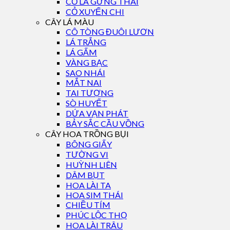
CỎ LÁ GỪNG THÁI
CỎ XUYẾN CHI
CÂY LÁ MÀU
CÔ TÒNG ĐUÔI LƯƠN
LÁ TRẮNG
LÁ GẤM
VÀNG BẠC
SAO NHÁI
MẮT NAI
TAI TƯỢNG
SÒ HUYẾT
DỨA VẠN PHÁT
BẢY SẮC CẦU VỒNG
CÂY HOA TRỒNG BỤI
BÔNG GIẤY
TƯỜNG VI
HUỲNH LIÊN
DÂM BỤT
HOA LÀI TA
HOA SIM THÁI
CHIỀU TÍM
PHÚC LỘC THỌ
HOA LÀI TRÂU