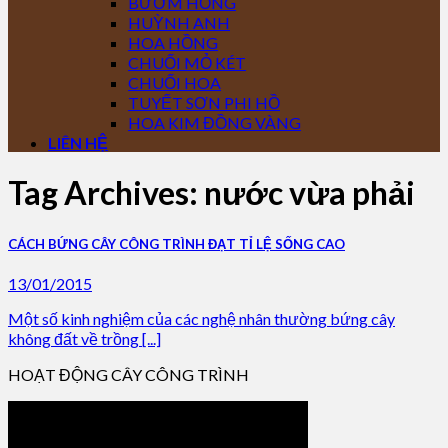
BƯỚM HỒNG
HUỲNH ANH
HOA HỒNG
CHUỐI MỎ KÉT
CHUỐI HOA
TUYẾT SƠN PHI HỒ
HOA KIM ĐỒNG VÀNG
LIÊN HỆ
Tag Archives:
nước vừa phải
CÁCH BỨNG CÂY CÔNG TRÌNH ĐẠT TỈ LỆ SỐNG CAO
13/01/2015
Một số kinh nghiệm của các nghệ nhân thường bứng cây
không đất về trồng [...]
HOẠT ĐỘNG CÂY CÔNG TRÌNH