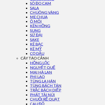
SÒ ĐO CAM
SALA
CHUÔNG VÀNG
ME CHUA
Ô MÔI
KÈN HỒNG
SUNG
SỨ ĐẠI
SAKE
KÈ BẠC
KÈ MỸ
CỌ DẦU
CÂY TẠO CẢNH
HỒNG LỘC
NGUYỆT QUẾ
MAI HÀ LAN
PHI LAO
TÙNG LA HÁN
TÙNG BÁCH TÁN
TRẮC BÁCH DIỆP
PHÁT TÀI NÚI
CHUỐI RẼ QUẠT
CAU ĐỎ