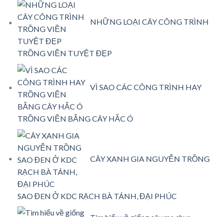
NHỮNG LOẠI CÂY CÔNG TRÌNH
TRỒNG VIỀN TUYỆT ĐẸP
VÌ SAO CÁC CÔNG TRÌNH HAY
TRỒNG VIỀN BẰNG CÂY HẮC Ó
CÂY XANH GIA NGUYỄN TRỒNG
SAO ĐEN Ở KDC RẠCH BÀ TÁNH, ĐẠI PHÚC