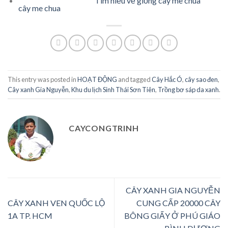
Tìm hiểu về giống cây me chua
This entry was posted in
HOẠT ĐỘNG
and tagged
Cây Hắc Ó
,
cây sao đen
,
Cây xanh Gia Nguyễn
,
Khu du lịch Sinh Thái Sơn Tiên
,
Trồng bơ sáp da xanh
.
CAYCONGTRINH
CÂY XANH GIA NGUYỄN
CÂY XANH VEN QUỐC LỘ
CUNG CẤP 20000 CÂY
1A TP. HCM
BÔNG GIẤY Ở PHÚ GIÁO