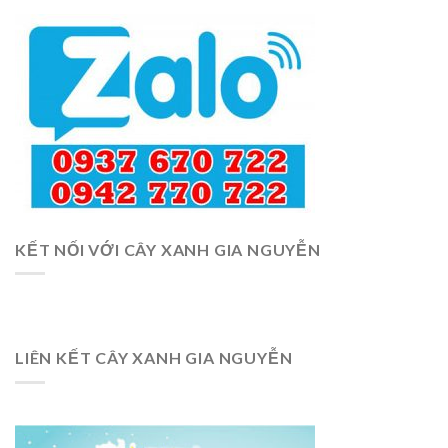
KẾT NỐI VỚI CÂY XANH GIA NGUYỄN
LIÊN KẾT CÂY XANH GIA NGUYỄN