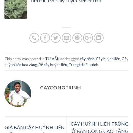
Tìm Hiểu Về Cây Tuyết Sơn Phi Hồ
This entry was posted in
TƯ VẤN
and tagged
cây cảnh
,
Cây huỳnh liên
,
Cây
huỳnh liên hoa vàng
,
Rễ cây huỳnh liên
,
Trang trí tiểu cảnh
.
CAYCONGTRINH
CÂY HUỲNH LIÊN TRỒNG
GIÁ BÁN CÂY HUỲNH LIÊN
Ở BAN CÔNG CAO TẦNG