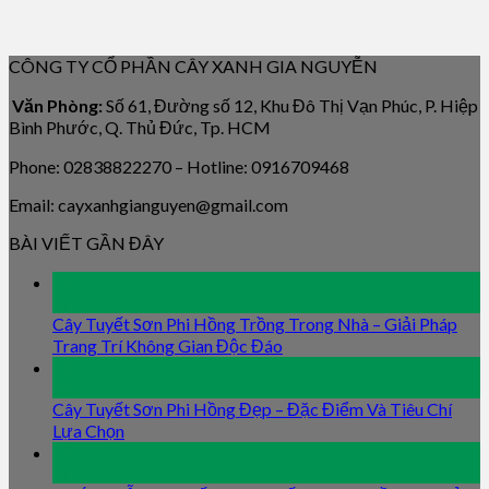
CÔNG TY CỔ PHẦN CÂY XANH GIA NGUYỄN
Văn Phòng:
Số 61, Đường số 12, Khu Đô Thị Vạn Phúc, P. Hiệp
Bình Phước, Q. Thủ Đức, Tp. HCM
Phone: 02838822270 – Hotline: 0916709468
Email: cayxanhgianguyen@gmail.com
BÀI VIẾT GẦN ĐÂY
09
Jan
Cây Tuyết Sơn Phi Hồng Trồng Trong Nhà – Giải Pháp
Trang Trí Không Gian Độc Đáo
09
Jan
Cây Tuyết Sơn Phi Hồng Đẹp – Đặc Điểm Và Tiêu Chí
Lựa Chọn
09
Jan