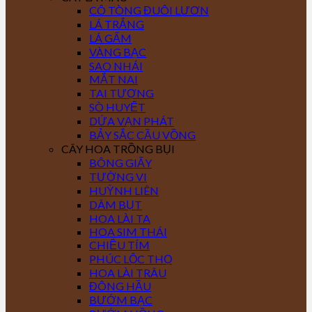
CÔ TÒNG ĐUÔI LƯƠN
LÁ TRẮNG
LÁ GẤM
VÀNG BẠC
SAO NHÁI
MẮT NAI
TAI TƯỢNG
SÒ HUYẾT
DỨA VẠN PHÁT
BẢY SẮC CẦU VỒNG
CÂY HOA TRỒNG BỤI
BÔNG GIẤY
TƯỜNG VI
HUỲNH LIÊN
DÂM BỤT
HOA LÀI TA
HOA SIM THÁI
CHIỀU TÍM
PHÚC LỘC THỌ
HOA LÀI TRÂU
ĐÔNG HẦU
BƯỚM BẠC