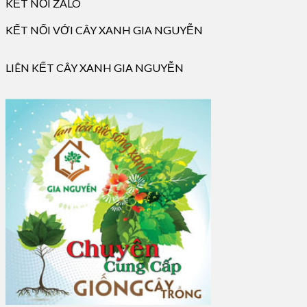
KẾT NỐI ZALO
KẾT NỐI VỚI CÂY XANH GIA NGUYỄN
LIÊN KẾT CÂY XANH GIA NGUYỄN