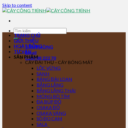
Skip to content
TRANG CHỦ
GIỚI THIỆU
HOẠT ĐỘNG
VĂN PHÒNG
TƯ VẤN
Email
SẢN PHẨM
0283 88 222 70
CÂY ĐẠI THỤ – CÂY BÓNG MÁT
LỘC VỪNG
SANH
BÀNG ĐÀI LOAN
BẰNG LĂNG
BẰNG LĂNG THÁI
MÓNG BÒ TÍM
ĐA BÚP ĐỎ
OSAKA ĐỎ
OSAKA VÀNG
SÒ ĐO CAM
SALA