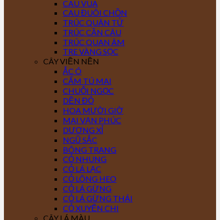
CAU VUA
CAU ĐUÔI CHỒN
TRÚC QUÂN TỬ
TRÚC CẦN CÂU
TRÚC QUAN ÂM
TRE VÀNG SỌC
CÂY VIỀN NỀN
ẮC Ó
CẨM TÚ MAI
CHUỖI NGỌC
DỀN ĐỎ
HOA MƯỜI GIỜ
MAI VẠN PHÚC
DƯƠNG XỈ
NGŨ SẮC
BÔNG TRANG
CỎ NHUNG
CỎ LÁ LẠC
CỎ LÔNG HEO
CỎ LÁ GỪNG
CỎ LÁ GỪNG THÁI
CỎ XUYẾN CHI
CÂY LÁ MÀU