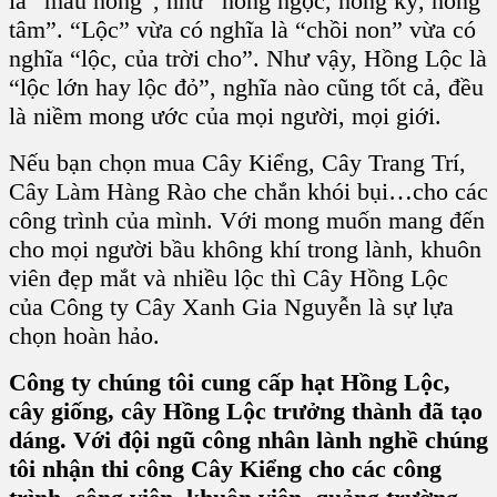
là “màu hồng”, như “hồng ngọc, hồng kỳ, hồng
tâm”. “Lộc” vừa có nghĩa là “chồi non” vừa có
nghĩa “lộc, của trời cho”. Như vậy,
Hồng Lộc
là
“lộc lớn hay lộc đỏ”, nghĩa nào cũng tốt cả, đều
là niềm mong ước của mọi người, mọi giới.
Nếu bạn chọn
mua Cây Kiểng, Cây Trang Trí,
Cây Làm Hàng Rào
che chắn khói bụi…cho các
công trình của mình. Với mong muốn mang đến
cho mọi người bầu không khí trong lành, khuôn
viên đẹp mắt và nhiều lộc thì
Cây Hồng Lộc
của
Công ty Cây Xanh Gia Nguyễn
là sự lựa
chọn hoàn hảo.
Công ty chúng tôi cung cấp hạt Hồng Lộc,
cây giống, cây Hồng Lộc trưởng thành đã tạo
dáng. Với đội ngũ công nhân lành nghề chúng
tôi nhận thi công Cây Kiểng cho các công