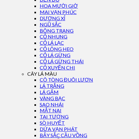
HOA MƯỜI GIỜ
MAI VẠN PHÚC
DƯƠNG XỈ
NGŨ SẮC
BÔNG TRANG
CỎ NHUNG
CỎ LÁ LẠC
CỎ LÔNG HEO
CỎ LÁ GỪNG
CỎ LÁ GỪNG THÁI
CỎ XUYẾN CHI
CÂY LÁ MÀU
CÔ TÒNG ĐUÔI LƯƠN
LÁ TRẮNG
LÁ GẤM
VÀNG BẠC
SAO NHÁI
MẮT NAI
TAI TƯỢNG
SÒ HUYẾT
DỨA VẠN PHÁT
BẢY SẮC CẦU VỒNG