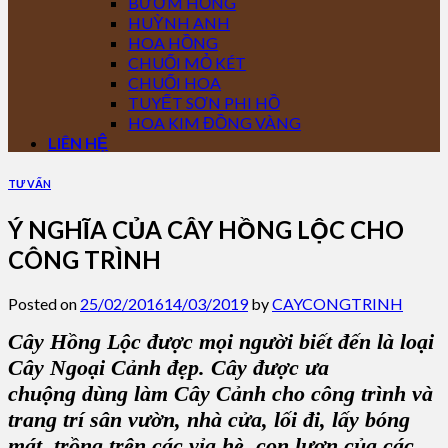
BƯỚM HỒNG
HUỲNH ANH
HOA HỒNG
CHUỐI MỎ KÉT
CHUỐI HOA
TUYẾT SƠN PHI HỒ
HOA KIM ĐỒNG VÀNG
LIÊN HỆ
TƯ VẤN
Ý NGHĨA CỦA CÂY HỒNG LỘC CHO
CÔNG TRÌNH
Posted on
25/02/2016
14/03/2019
by
CAYCONGTRINH
Cây Hồng Lộc
được mọi người biết đến là loại
Cây Ngoại Cảnh đẹp
.
Cây
được ưa
chuộng dùng làm
Cây Cảnh cho công trình
và
t
rang trí sân vườn
, nhà cửa, lối đi, lấy bóng
mát, trồng trên các vỉa hè, con lươn của các