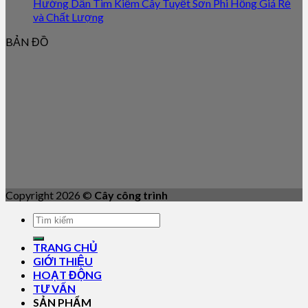
Hướng Dẫn Tìm Kiếm Cây Tuyết Sơn Phi Hồng Giá Rẻ
và Chất Lượng
BẢN ĐỒ
Copyright 2026 ©
Cây công trình
TRANG CHỦ
GIỚI THIỆU
HOẠT ĐỘNG
TƯ VẤN
SẢN PHẨM