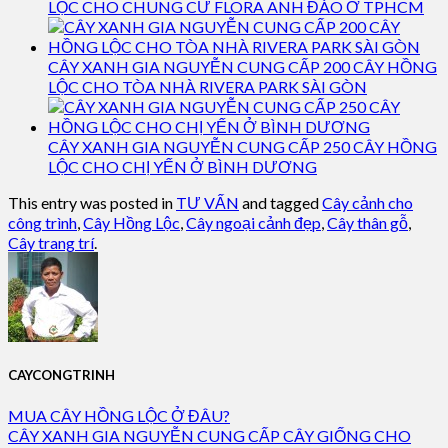
LỘC CHO CHUNG CƯ FLORA ANH ĐÀO Ở TPHCM
CÂY XANH GIA NGUYỄN CUNG CẤP 200 CÂY HỒNG
LỘC CHO TÒA NHÀ RIVERA PARK SÀI GÒN
CÂY XANH GIA NGUYỄN CUNG CẤP 250 CÂY HỒNG
LỘC CHO CHỊ YẾN Ở BÌNH DƯƠNG
This entry was posted in
TƯ VẤN
and tagged
Cây cảnh cho
công trình
,
Cây Hồng Lộc
,
Cây ngoại cảnh đẹp
,
Cây thân gỗ
,
Cây trang trí
.
CAYCONGTRINH
MUA CÂY HỒNG LỘC Ở ĐÂU?
CÂY XANH GIA NGUYỄN CUNG CẤP CÂY GIỐNG CHO