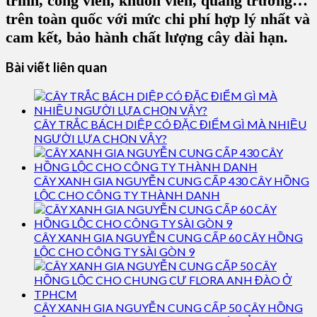
trình, công viên, khuôn viên, quảng trường…
trên toàn quốc với mức chi phí hợp lý nhất và
cam kết, bảo hành chất lượng cây dài hạn.
Bài viết liên quan
CÂY TRẮC BÁCH DIỆP CÓ ĐẶC ĐIỂM GÌ MÀ NHIỀU
NGƯỜI LỰA CHỌN VẬY?
CÂY XANH GIA NGUYỄN CUNG CẤP 430 CÂY HỒNG
LỘC CHO CÔNG TY THÀNH DANH
CÂY XANH GIA NGUYỄN CUNG CẤP 60 CÂY HỒNG
LỘC CHO CÔNG TY SÀI GÒN 9
CÂY XANH GIA NGUYỄN CUNG CẤP 50 CÂY HỒNG