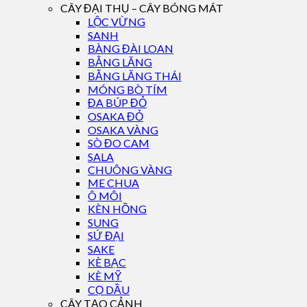
CÂY ĐẠI THỤ – CÂY BÓNG MÁT
LỘC VỪNG
SANH
BÀNG ĐÀI LOAN
BẰNG LĂNG
BẰNG LĂNG THÁI
MÓNG BÒ TÍM
ĐA BÚP ĐỎ
OSAKA ĐỎ
OSAKA VÀNG
SÒ ĐO CAM
SALA
CHUÔNG VÀNG
ME CHUA
Ô MÔI
KÈN HỒNG
SUNG
SỨ ĐẠI
SAKE
KÈ BẠC
KÈ MỸ
CỌ DẦU
CÂY TẠO CẢNH