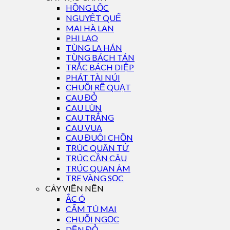
HỒNG LỘC
NGUYỆT QUẾ
MAI HÀ LAN
PHI LAO
TÙNG LA HÁN
TÙNG BÁCH TÁN
TRẮC BÁCH DIỆP
PHÁT TÀI NÚI
CHUỐI RẼ QUẠT
CAU ĐỎ
CAU LÙN
CAU TRẮNG
CAU VUA
CAU ĐUÔI CHỒN
TRÚC QUÂN TỬ
TRÚC CẦN CÂU
TRÚC QUAN ÂM
TRE VÀNG SỌC
CÂY VIỀN NỀN
ẮC Ó
CẨM TÚ MAI
CHUỖI NGỌC
DỀN ĐỎ