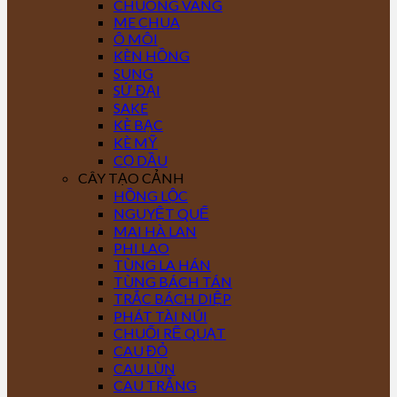
CHUÔNG VÀNG
ME CHUA
Ô MÔI
KÈN HỒNG
SUNG
SỨ ĐẠI
SAKE
KÈ BẠC
KÈ MỸ
CỌ DẦU
CÂY TẠO CẢNH
HỒNG LỘC
NGUYỆT QUẾ
MAI HÀ LAN
PHI LAO
TÙNG LA HÁN
TÙNG BÁCH TÁN
TRẮC BÁCH DIỆP
PHÁT TÀI NÚI
CHUỐI RẼ QUẠT
CAU ĐỎ
CAU LÙN
CAU TRẮNG