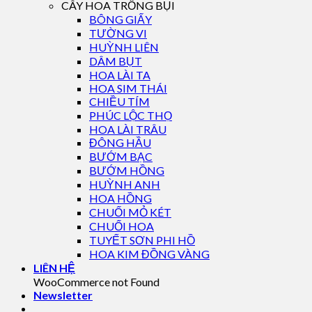
CÂY HOA TRỒNG BỤI
BÔNG GIẤY
TƯỜNG VI
HUỲNH LIÊN
DÂM BỤT
HOA LÀI TA
HOA SIM THÁI
CHIỀU TÍM
PHÚC LỘC THỌ
HOA LÀI TRÂU
ĐÔNG HẦU
BƯỚM BẠC
BƯỚM HỒNG
HUỲNH ANH
HOA HỒNG
CHUỐI MỎ KÉT
CHUỐI HOA
TUYẾT SƠN PHI HỒ
HOA KIM ĐỒNG VÀNG
LIÊN HỆ
WooCommerce not Found
Newsletter