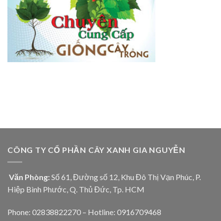
CÔNG TY CỔ PHẦN CÂY XANH GIA NGUYỄN
Văn Phòng:
Số 61, Đường số 12, Khu Đô Thị Vạn Phúc, P.
Hiệp Bình Phước, Q. Thủ Đức, Tp. HCM
Phone: 02838822270 – Hotline: 0916709468