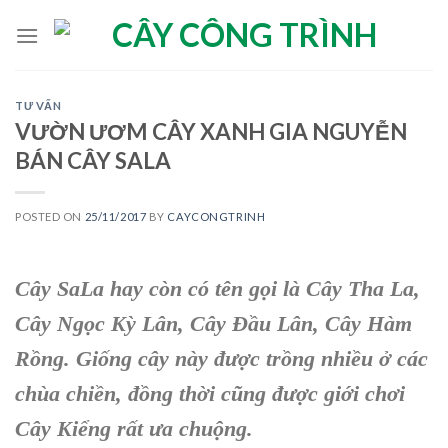
Skip
to
content
TƯ VẤN
VƯỜN ƯƠM CÂY XANH GIA NGUYỄN
BÁN CÂY SALA
POSTED ON
25/11/2017
BY
CAYCONGTRINH
Cây SaLa
hay còn có tên gọi là C
ây Tha La,
Cây Ngọc Kỳ Lân, Cây Đầu Lân, Cây Hàm
Rồng
. Giống cây này được trồng nhiều ở các
chùa chiền, đồng thời cũng được giới chơi
Cây Kiểng rất ưa chuộng.