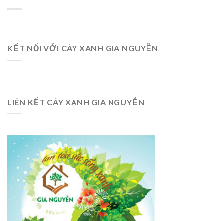
KẾT NỐI VỚI CÂY XANH GIA NGUYỄN
LIÊN KẾT CÂY XANH GIA NGUYỄN