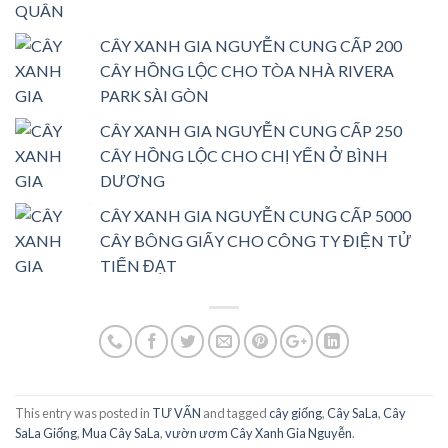
CÂY XANH GIA NGUYỄN CUNG CẤP 200
CÂY HỒNG LỘC CHO TÒA NHÀ RIVERA
PARK SÀI GÒN
CÂY XANH GIA NGUYỄN CUNG CẤP 250
CÂY HỒNG LỘC CHO CHỊ YẾN Ở BÌNH
DƯƠNG
CÂY XANH GIA NGUYỄN CUNG CẤP 5000
CÂY BÔNG GIẤY CHO CÔNG TY ĐIỆN TỬ
TIẾN ĐẠT
This entry was posted in
TƯ VẤN
and tagged
cây giống
,
Cây SaLa
,
Cây
SaLa Giống
,
Mua Cây SaLa
,
vườn ươm Cây Xanh Gia Nguyễn
.