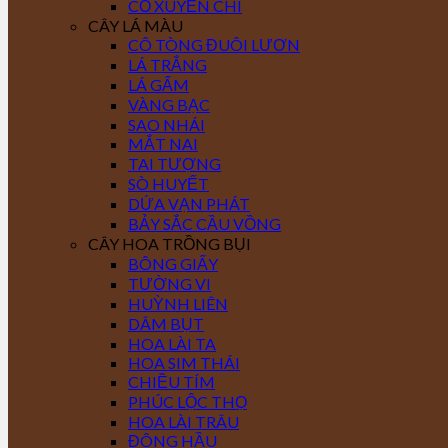
CỎ XUYẾN CHI
CÂY LÁ MÀU
CÔ TÒNG ĐUÔI LƯƠN
LÁ TRẮNG
LÁ GẤM
VÀNG BẠC
SAO NHÁI
MẮT NAI
TAI TƯỢNG
SÒ HUYẾT
DỨA VẠN PHÁT
BẢY SẮC CẦU VỒNG
CÂY HOA TRỒNG BỤI
BÔNG GIẤY
TƯỜNG VI
HUỲNH LIÊN
DÂM BỤT
HOA LÀI TA
HOA SIM THÁI
CHIỀU TÍM
PHÚC LỘC THỌ
HOA LÀI TRÂU
ĐÔNG HẦU