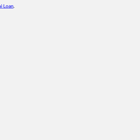
i Loan
.