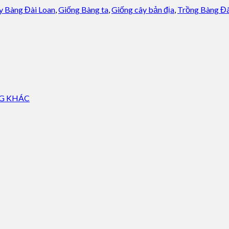
y Bàng Đài Loan
,
Giống Bàng ta
,
Giống cây bản địa
,
Trồng Bàng Đà
NG KHÁC