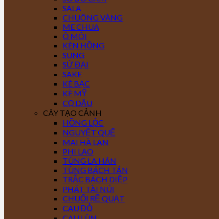
SALA
CHUÔNG VÀNG
ME CHUA
Ô MÔI
KÈN HỒNG
SUNG
SỨ ĐẠI
SAKE
KÈ BẠC
KÈ MỸ
CỌ DẦU
CÂY TẠO CẢNH
HỒNG LỘC
NGUYỆT QUẾ
MAI HÀ LAN
PHI LAO
TÙNG LA HÁN
TÙNG BÁCH TÁN
TRẮC BÁCH DIỆP
PHÁT TÀI NÚI
CHUỐI RẼ QUẠT
CAU ĐỎ
CAU LÙN