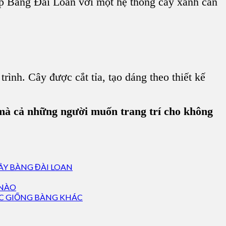
hợp Bàng Đài Loan với một hệ thống cây xanh cần
rình. Cây được cắt tỉa, tạo dáng theo thiết kế
…mà cả những người muốn trang trí cho không
Y BÀNG ĐÀI LOAN
 NÀO
ÁC GIỐNG BÀNG KHÁC