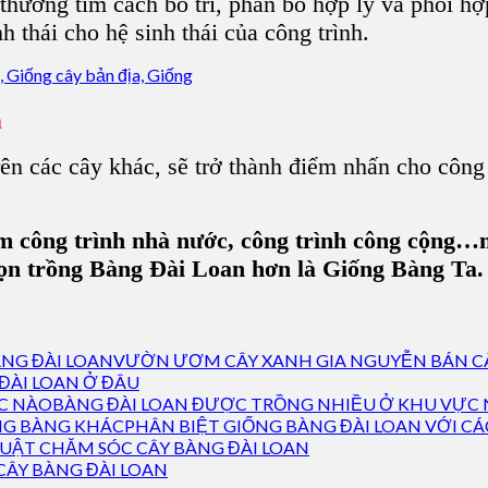
 thường tìm cách bố trí, phân bổ hợp lý và phối 
h thái cho hệ sinh thái của công trình.
h
ên các cây khác, sẽ trở thành điểm nhấn cho công t
àm công trình nhà nước, công trình công cộng
họn trồng Bàng Đài Loan hơn là Giống Bàng Ta.
VƯỜN ƯƠM CÂY XANH GIA NGUYỄN BÁN CÂ
ĐÀI LOAN Ở ĐÂU
BÀNG ĐÀI LOAN ĐƯỢC TRỒNG NHIỀU Ở KHU VỰC
PHÂN BIỆT GIỐNG BÀNG ĐÀI LOAN VỚI C
UẬT CHĂM SÓC CÂY BÀNG ĐÀI LOAN
CÂY BÀNG ĐÀI LOAN