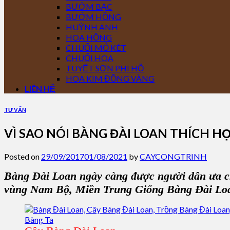
BƯỚM BẠC
BƯỚM HỒNG
HUỲNH ANH
HOA HỒNG
CHUỐI MỎ KÉT
CHUỐI HOA
TUYẾT SƠN PHI HỒ
HOA KIM ĐỒNG VÀNG
LIÊN HỆ
TƯ VẤN
VÌ SAO NÓI BÀNG ĐÀI LOAN THÍCH H
Posted on
29/09/2017
01/08/2021
by
CAYCONGTRINH
Bàng Đài Loan ngày càng được người dân ưa chu
vùng Nam Bộ, Miền Trung Giống Bàng Đài Loan