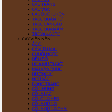
CAU TRẮNG
CAU VUA
CAU ĐUÔI CHỒN
TRÚC QUÂN TỬ
TRÚC CẦN CÂU
TRÚC QUAN ÂM
TRE VÀNG SỌC
CÂY VIỀN NỀN
ẮC Ó
CẨM TÚ MAI
CHUỖI NGỌC
DỀN ĐỎ
HOA MƯỜI GIỜ
MAI VẠN PHÚC
DƯƠNG XỈ
NGŨ SẮC
BÔNG TRANG
CỎ NHUNG
CỎ LÁ LẠC
CỎ LÔNG HEO
CỎ LÁ GỪNG
CỎ LÁ GỪNG THÁI