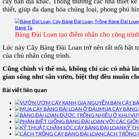
cây bản địa khác. Thông thường các nhà thiết kế
thiết, giúp đa dạng hóa chủng loại, phong phú hìn
Bàng Đài Loan tạo điểm nhấn cho công trìn
Lúc này Cây Bàng Đài Loan trở nên rất nổi bật tr
của chủ nhân công trình.
Cũng chính vì thế mà, không chỉ các có nhà l
gian sống như sân vườn, biệt thự đều muốn c
Bài viết liên quan
MUA CÂY BÀNG 
KỸ TH
CÁCH TRỒNG 