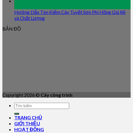
09
Jan
Hướng Dẫn Tìm Kiếm Cây Tuyết Sơn Phi Hồng Giá Rẻ
và Chất Lượng
BẢN ĐỒ
Copyright 2026 ©
Cây công trình
TRANG CHỦ
GIỚI THIỆU
HOẠT ĐỘNG