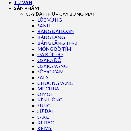
TƯ VẤN
SẢN PHẨM
CÂY ĐẠI THỤ – CÂY BÓNG MÁT
LỘC VỪNG
SANH
BÀNG ĐÀI LOAN
BẰNG LĂNG
BẰNG LĂNG THÁI
MÓNG BÒ TÍM
ĐA BÚP ĐỎ
OSAKA ĐỎ
OSAKA VÀNG
SÒ ĐO CAM
SALA
CHUÔNG VÀNG
ME CHUA
Ô MÔI
KÈN HỒNG
SUNG
SỨ ĐẠI
SAKE
KÈ BẠC
KÈ MỸ