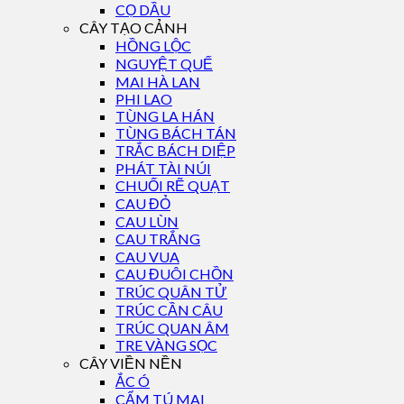
CỌ DẦU
CÂY TẠO CẢNH
HỒNG LỘC
NGUYỆT QUẾ
MAI HÀ LAN
PHI LAO
TÙNG LA HÁN
TÙNG BÁCH TÁN
TRẮC BÁCH DIỆP
PHÁT TÀI NÚI
CHUỐI RẼ QUẠT
CAU ĐỎ
CAU LÙN
CAU TRẮNG
CAU VUA
CAU ĐUÔI CHỒN
TRÚC QUÂN TỬ
TRÚC CẦN CÂU
TRÚC QUAN ÂM
TRE VÀNG SỌC
CÂY VIỀN NỀN
ẮC Ó
CẨM TÚ MAI