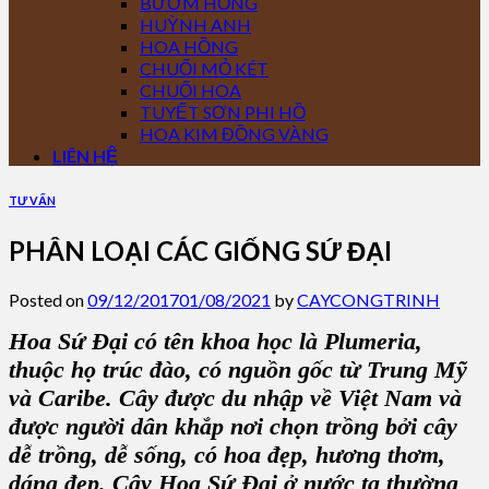
BƯỚM HỒNG
HUỲNH ANH
HOA HỒNG
CHUỐI MỎ KÉT
CHUỐI HOA
TUYẾT SƠN PHI HỒ
HOA KIM ĐỒNG VÀNG
LIÊN HỆ
TƯ VẤN
PHÂN LOẠI CÁC GIỐNG SỨ ĐẠI
Posted on
09/12/2017
01/08/2021
by
CAYCONGTRINH
Hoa Sứ Đại có tên khoa học là Plumeria,
thuộc họ trúc đào, có nguồn gốc từ Trung Mỹ
và Caribe. Cây được du nhập về Việt Nam và
được người dân khắp nơi chọn trồng bởi cây
dễ trồng, dễ sống, có hoa đẹp, hương thơm,
dáng đẹp.
Cây Hoa Sứ Đại
ở nước ta thường