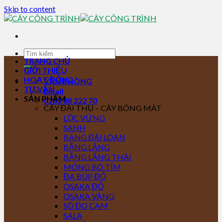
Skip to content
TRANG CHỦ
GIỚI THIỆU
HOẠT ĐỘNG
VĂN PHÒNG
TƯ VẤN
Email
SẢN PHẨM
0283 88 222 70
CÂY ĐẠI THỤ – CÂY BÓNG MÁT
LỘC VỪNG
SANH
BÀNG ĐÀI LOAN
BẰNG LĂNG
BẰNG LĂNG THÁI
MÓNG BÒ TÍM
ĐA BÚP ĐỎ
OSAKA ĐỎ
OSAKA VÀNG
SÒ ĐO CAM
SALA