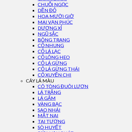
CHUỖI NGỌC
DỀN ĐỎ
HOA MƯỜI GIỜ
MAI VẠN PHÚC
DƯƠNG XỈ
NGŨ SẮC
BÔNG TRANG
CỎ NHUNG
CỎ LÁ LẠC
CỎ LÔNG HEO
CỎ LÁ GỪNG
CỎ LÁ GỪNG THÁI
CỎ XUYẾN CHI
CÂY LÁ MÀU
CÔ TÒNG ĐUÔI LƯƠN
LÁ TRẮNG
LÁ GẤM
VÀNG BẠC
SAO NHÁI
MẮT NAI
TAI TƯỢNG
SÒ HUYẾT