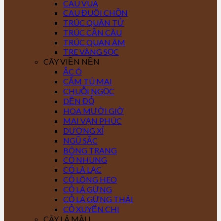
CAU VUA
CAU ĐUÔI CHỒN
TRÚC QUÂN TỬ
TRÚC CẦN CÂU
TRÚC QUAN ÂM
TRE VÀNG SỌC
CÂY VIỀN NỀN
ẮC Ó
CẨM TÚ MAI
CHUỖI NGỌC
DỀN ĐỎ
HOA MƯỜI GIỜ
MAI VẠN PHÚC
DƯƠNG XỈ
NGŨ SẮC
BÔNG TRANG
CỎ NHUNG
CỎ LÁ LẠC
CỎ LÔNG HEO
CỎ LÁ GỪNG
CỎ LÁ GỪNG THÁI
CỎ XUYẾN CHI
CÂY LÁ MÀU