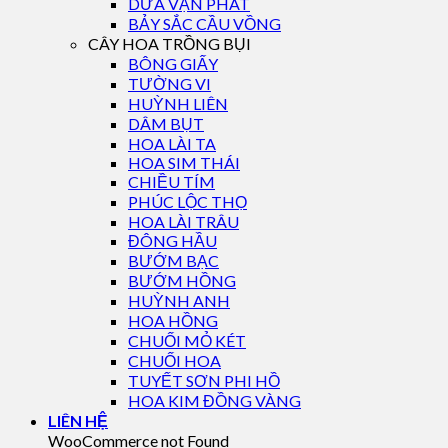
DỨA VẠN PHÁT
BẢY SẮC CẦU VỒNG
CÂY HOA TRỒNG BỤI
BÔNG GIẤY
TƯỜNG VI
HUỲNH LIÊN
DÂM BỤT
HOA LÀI TA
HOA SIM THÁI
CHIỀU TÍM
PHÚC LỘC THỌ
HOA LÀI TRÂU
ĐÔNG HẦU
BƯỚM BẠC
BƯỚM HỒNG
HUỲNH ANH
HOA HỒNG
CHUỐI MỎ KÉT
CHUỐI HOA
TUYẾT SƠN PHI HỒ
HOA KIM ĐỒNG VÀNG
LIÊN HỆ
WooCommerce not Found