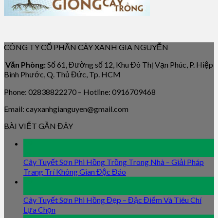
CÔNG TY CỔ PHẦN CÂY XANH GIA NGUYỄN
Văn Phòng:
Số 61, Đường số 12, Khu Đô Thị Vạn Phúc, P. Hiệp
Bình Phước, Q. Thủ Đức, Tp. HCM
Phone: 02838822270 – Hotline: 0916709468
Email: cayxanhgianguyen@gmail.com
BÀI VIẾT GẦN ĐÂY
09
Jan
Cây Tuyết Sơn Phi Hồng Trồng Trong Nhà – Giải Pháp
Trang Trí Không Gian Độc Đáo
09
Jan
Cây Tuyết Sơn Phi Hồng Đẹp – Đặc Điểm Và Tiêu Chí
Lựa Chọn