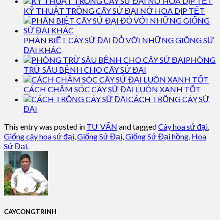
KỸ THUẬT TRỒNG CÂY SỨ ĐẠI NỞ HOA DỊP TẾT
PHÂN BIỆT CÂY SỨ ĐẠI ĐỎ VỚI NHỮNG GIỐNG SỨ
ĐẠI KHÁC
PHÒNG
TRỪ SÂU BỆNH CHO CÂY SỨ ĐẠI
CÁCH CHĂM SÓC CÂY SỨ ĐẠI LUÔN XANH TỐT
CÁCH TRỒNG CÂY SỨ
ĐẠI
This entry was posted in
TƯ VẤN
and tagged
Cây hoa sứ đại
,
Giống cây hoa sứ đại
,
Giống Sứ Đại
,
Giống Sứ Đại hồng
,
Hoa
Sứ Đại
.
CAYCONGTRINH