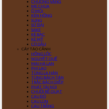
CHUÔNG VÀNG
ME CHUA
Ô MÔI
KÈN HỒNG
SUNG
SỨ ĐẠI
SAKE
KÈ BẠC
KÈ MỸ
CỌ DẦU
CÂY TẠO CẢNH
HỒNG LỘC
NGUYỆT QUẾ
MAI HÀ LAN
PHI LAO
TÙNG LA HÁN
TÙNG BÁCH TÁN
TRẮC BÁCH DIỆP
PHÁT TÀI NÚI
CHUỐI RẼ QUẠT
CAU ĐỎ
CAU LÙN
CAU TRẮNG