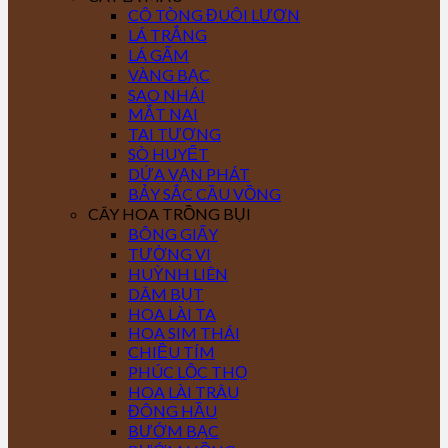
CÔ TÒNG ĐUÔI LƯƠN
LÁ TRẮNG
LÁ GẤM
VÀNG BẠC
SAO NHÁI
MẮT NAI
TAI TƯỢNG
SÒ HUYẾT
DỨA VẠN PHÁT
BẢY SẮC CẦU VỒNG
CÂY HOA TRỒNG BỤI
BÔNG GIẤY
TƯỜNG VI
HUỲNH LIÊN
DÂM BỤT
HOA LÀI TA
HOA SIM THÁI
CHIỀU TÍM
PHÚC LỘC THỌ
HOA LÀI TRÂU
ĐÔNG HẦU
BƯỚM BẠC