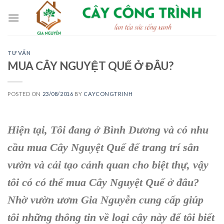
Skip
to
content
TƯ VẤN
MUA CÂY NGUYỆT QUẾ Ở ĐÂU?
POSTED ON
23/08/2016
BY
CAYCONGTRINH
Hiện tại, Tôi đang ở
Bình Dương
và có nhu
cầu mua C
ây Nguyệt Quế
để
trang trí sân
vườn
và cải tạo cảnh quan cho biệt thự, vậy
tôi có có thể mua C
ây Nguyệt Quế
ở đâu?
Nhờ
vườn ươm Gia Nguyễn
cung cấp giúp
tôi những thông tin về loại cây này để tôi biết