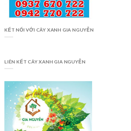
KẾT NỐI VỚI CÂY XANH GIA NGUYỄN
LIÊN KẾT CÂY XANH GIA NGUYỄN