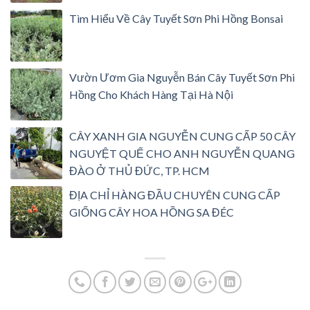
Tìm Hiểu Về Cây Tuyết Sơn Phi Hồng Bonsai
Vườn Ươm Gia Nguyễn Bán Cây Tuyết Sơn Phi
Hồng Cho Khách Hàng Tại Hà Nội
CÂY XANH GIA NGUYỄN CUNG CẤP 50 CÂY
NGUYỆT QUẾ CHO ANH NGUYỄN QUANG
ĐÀO Ở THỦ ĐỨC, TP. HCM
ĐỊA CHỈ HÀNG ĐẦU CHUYÊN CUNG CẤP
GIỐNG CÂY HOA HỒNG SA ĐÉC