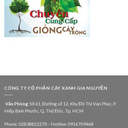
CÔNG TY CỔ PHẦN CÂY XANH GIA NGUYỄN
Văn Phòng:
Số 61, Đường số 12, Khu Đô Thị Vạn Phúc, P.
Hiệp Bình Phước, Q. Thủ Đức, Tp. HCM
Phone: 02838822270 – Hotline: 0916709468