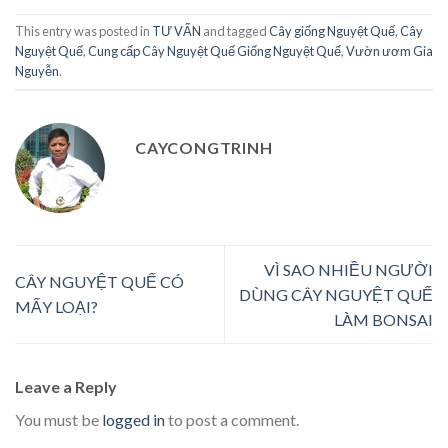
This entry was posted in
TƯ VẤN
and tagged
Cây giống Nguyệt Quế
,
Cây
Nguyệt Quế
,
Cung cấp Cây Nguyệt Quế Giống Nguyệt Quế
,
Vườn ươm Gia
Nguyễn
.
CAYCONGTRINH
VÌ SAO NHIỀU NGƯỜI
CÂY NGUYỆT QUẾ CÓ
DÙNG CÂY NGUYỆT QUẾ
MẤY LOẠI?
LÀM BONSAI
Leave a Reply
You must be
logged in
to post a comment.