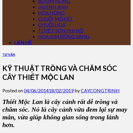
BƯỚM HỒNG
HUỲNH ANH
HOA HỒNG
CHUỐI MỎ KÉT
CHUỐI HOA
TUYẾT SƠN PHI HỒ
HOA KIM ĐỒNG VÀNG
LIÊN HỆ
TƯ VẤN
KỸ THUẬT TRỒNG VÀ CHĂM SÓC
CÂY THIẾT MỘC LAN
Posted on
04/06/2014
18/02/2019
by
CAYCONGTRINH
Thiết Mộc Lan là cây cảnh rất dễ trồng và
chăm sóc. Nó là cây cảnh vừa đem lại sự may
mắn, vừa giúp không gian sống trong lành
hơn.