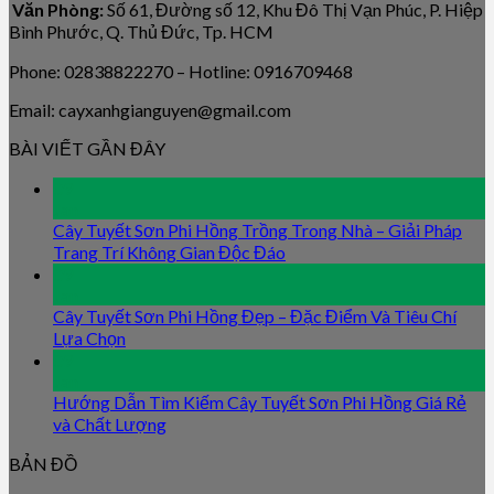
Văn Phòng:
Số 61, Đường số 12, Khu Đô Thị Vạn Phúc, P. Hiệp
Bình Phước, Q. Thủ Đức, Tp. HCM
Phone: 02838822270 – Hotline: 0916709468
Email: cayxanhgianguyen@gmail.com
BÀI VIẾT GẦN ĐÂY
09
Jan
Cây Tuyết Sơn Phi Hồng Trồng Trong Nhà – Giải Pháp
Trang Trí Không Gian Độc Đáo
09
Jan
Cây Tuyết Sơn Phi Hồng Đẹp – Đặc Điểm Và Tiêu Chí
Lựa Chọn
09
Jan
Hướng Dẫn Tìm Kiếm Cây Tuyết Sơn Phi Hồng Giá Rẻ
và Chất Lượng
BẢN ĐỒ