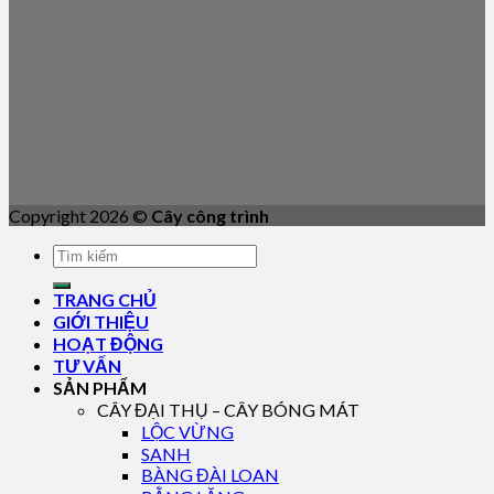
Copyright 2026 ©
Cây công trình
TRANG CHỦ
GIỚI THIỆU
HOẠT ĐỘNG
TƯ VẤN
SẢN PHẨM
CÂY ĐẠI THỤ – CÂY BÓNG MÁT
LỘC VỪNG
SANH
BÀNG ĐÀI LOAN