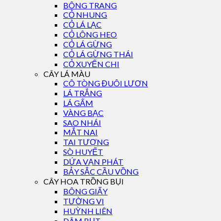
BÔNG TRANG
CỎ NHUNG
CỎ LÁ LẠC
CỎ LÔNG HEO
CỎ LÁ GỪNG
CỎ LÁ GỪNG THÁI
CỎ XUYẾN CHI
CÂY LÁ MÀU
CÔ TÒNG ĐUÔI LƯƠN
LÁ TRẮNG
LÁ GẤM
VÀNG BẠC
SAO NHÁI
MẮT NAI
TAI TƯỢNG
SÒ HUYẾT
DỨA VẠN PHÁT
BẢY SẮC CẦU VỒNG
CÂY HOA TRỒNG BỤI
BÔNG GIẤY
TƯỜNG VI
HUỲNH LIÊN
DÂM BỤT