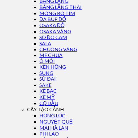
BẰNG LĂNG
BẰNG LĂNG THÁI
MÓNG BÒ TÍM
ĐA BÚP ĐỎ
OSAKA ĐỎ
OSAKA VÀNG
SÒ ĐO CAM
SALA
CHUÔNG VÀNG
ME CHUA
Ô MÔI
KÈN HỒNG
SUNG
SỨ ĐẠI
SAKE
KÈ BẠC
KÈ MỸ
CỌ DẦU
CÂY TẠO CẢNH
HỒNG LỘC
NGUYỆT QUẾ
MAI HÀ LAN
PHI LAO