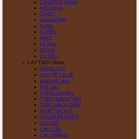
CHUÔNG VÀNG
ME CHUA
Ô MÔI
KÈN HỒNG
SUNG
SỨ ĐẠI
SAKE
KÈ BẠC
KÈ MỸ
CỌ DẦU
CÂY TẠO CẢNH
HỒNG LỘC
NGUYỆT QUẾ
MAI HÀ LAN
PHI LAO
TÙNG LA HÁN
TÙNG BÁCH TÁN
TRẮC BÁCH DIỆP
PHÁT TÀI NÚI
CHUỐI RẼ QUẠT
CAU ĐỎ
CAU LÙN
CAU TRẮNG