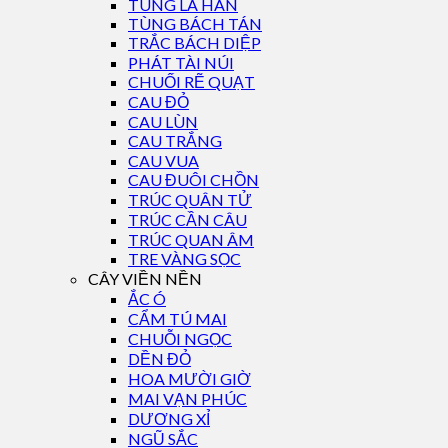
TÙNG LA HÁN
TÙNG BÁCH TÁN
TRẮC BÁCH DIỆP
PHÁT TÀI NÚI
CHUỐI RẼ QUẠT
CAU ĐỎ
CAU LÙN
CAU TRẮNG
CAU VUA
CAU ĐUÔI CHỒN
TRÚC QUÂN TỬ
TRÚC CẦN CÂU
TRÚC QUAN ÂM
TRE VÀNG SỌC
CÂY VIỀN NỀN
ẮC Ó
CẨM TÚ MAI
CHUỖI NGỌC
DỀN ĐỎ
HOA MƯỜI GIỜ
MAI VẠN PHÚC
DƯƠNG XỈ
NGŨ SẮC