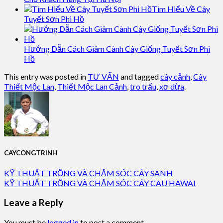
Tìm Hiểu Về Cây
Tuyết Sơn Phi Hồ
Hướng Dẫn Cách Giâm Cành Cây Giống Tuyết Sơn Phi
Hồ
This entry was posted in
TƯ VẤN
and tagged
cây cảnh
,
Cây
Thiết Mộc Lan
,
Thiết Mộc Lan Cảnh
,
tro trấu
,
xơ dừa
.
CAYCONGTRINH
KỸ THUẬT TRỒNG VÀ CHĂM SÓC CÂY SANH
KỸ THUẬT TRỒNG VÀ CHĂM SÓC CÂY CAU HAWAI
Leave a Reply
You must be
logged in
to post a comment.