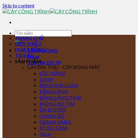
Skip to content
TRANG CHỦ
GIỚI THIỆU
HOẠT ĐỘNG
VĂN PHÒNG
TƯ VẤN
Email
SẢN PHẨM
0283 88 222 70
CÂY ĐẠI THỤ – CÂY BÓNG MÁT
LỘC VỪNG
SANH
BÀNG ĐÀI LOAN
BẰNG LĂNG
BẰNG LĂNG THÁI
MÓNG BÒ TÍM
ĐA BÚP ĐỎ
OSAKA ĐỎ
OSAKA VÀNG
SÒ ĐO CAM
SALA