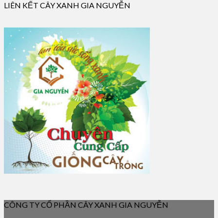
LIÊN KẾT CÂY XANH GIA NGUYỄN
CÔNG TY CỔ PHẦN CÂY XANH GIA NGUYỄN