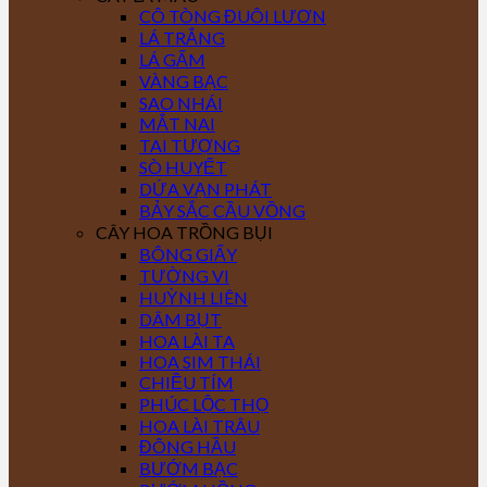
CÔ TÒNG ĐUÔI LƯƠN
LÁ TRẮNG
LÁ GẤM
VÀNG BẠC
SAO NHÁI
MẮT NAI
TAI TƯỢNG
SÒ HUYẾT
DỨA VẠN PHÁT
BẢY SẮC CẦU VỒNG
CÂY HOA TRỒNG BỤI
BÔNG GIẤY
TƯỜNG VI
HUỲNH LIÊN
DÂM BỤT
HOA LÀI TA
HOA SIM THÁI
CHIỀU TÍM
PHÚC LỘC THỌ
HOA LÀI TRÂU
ĐÔNG HẦU
BƯỚM BẠC