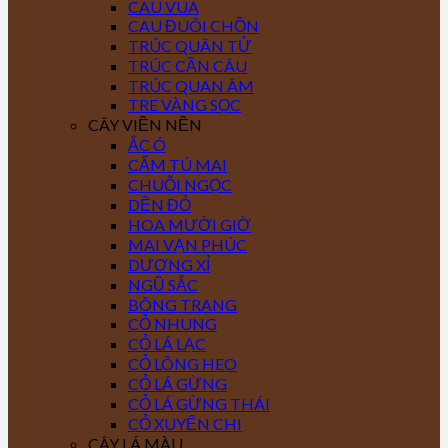
CAU VUA
CAU ĐUÔI CHỒN
TRÚC QUÂN TỬ
TRÚC CẦN CÂU
TRÚC QUAN ÂM
TRE VÀNG SỌC
CÂY VIỀN NỀN
ẮC Ó
CẨM TÚ MAI
CHUỖI NGỌC
DỀN ĐỎ
HOA MƯỜI GIỜ
MAI VẠN PHÚC
DƯƠNG XỈ
NGŨ SẮC
BÔNG TRANG
CỎ NHUNG
CỎ LÁ LẠC
CỎ LÔNG HEO
CỎ LÁ GỪNG
CỎ LÁ GỪNG THÁI
CỎ XUYẾN CHI
CÂY LÁ MÀU