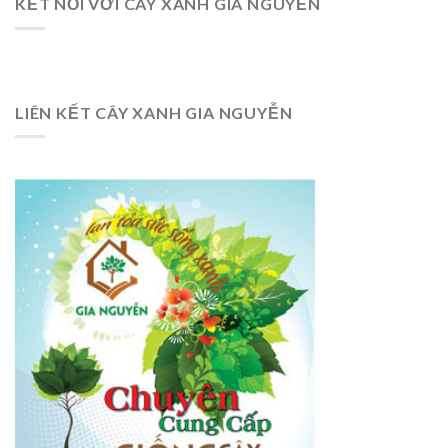
KẾT NỐI VỚI CÂY XANH GIA NGUYỄN
LIÊN KẾT CÂY XANH GIA NGUYỄN