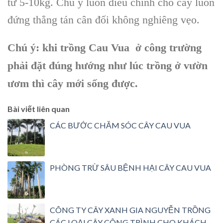
từ 5-10kg. Chú ý luôn điều chỉnh cho cây luôn
đứng thẳng tán cân đối không nghiêng vẹo.
Chú ý: khi trồng Cau Vua ở công trường
phải đặt đúng hướng như lúc trồng ở vườn
ươm thì cây mới sống được.
Bài viết liên quan
CÁC BƯỚC CHĂM SÓC CÂY CAU VUA
PHÒNG TRỪ SÂU BỆNH HẠI CÂY CAU VUA
CÔNG TY CÂY XANH GIA NGUYỄN TRỒNG
CÁC LOẠI CÂY CÔNG TRÌNH CHO KHÁCH