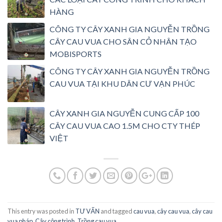
HÀNG
CÔNG TY CÂY XANH GIA NGUYỄN TRỒNG
CÂY CAU VUA CHO SÂN CỎ NHÂN TẠO
MOBISPORTS
CÔNG TY CÂY XANH GIA NGUYỄN TRỒNG
CAU VUA TẠI KHU DÂN CƯ VẠN PHÚC
CÂY XANH GIA NGUYỄN CUNG CẤP 100
CÂY CAU VUA CAO 1.5M CHO CTY THÉP
VIỆT
This entry was posted in
TƯ VẤN
and tagged
cau vua
,
cây cau vua
,
cây cau
vua pháp
,
Cây công trình
,
Trồng cau vua
.