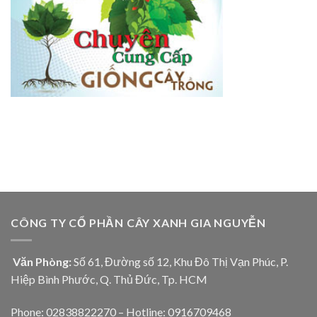
CÔNG TY CỔ PHẦN CÂY XANH GIA NGUYỄN
Văn Phòng:
Số 61, Đường số 12, Khu Đô Thị Vạn Phúc, P.
Hiệp Bình Phước, Q. Thủ Đức, Tp. HCM
Phone: 02838822270 – Hotline: 0916709468