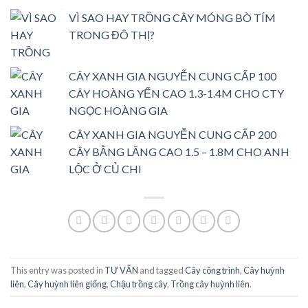
VÌ SAO HAY TRỒNG CÂY MÓNG BÒ TÍM
TRONG ĐÔ THỊ?
CÂY XANH GIA NGUYỄN CUNG CẤP 100
CÂY HOÀNG YẾN CAO 1.3-1.4M CHO CTY
NGỌC HOÀNG GIA
CÂY XANH GIA NGUYỄN CUNG CẤP 200
CÂY BẰNG LĂNG CAO 1.5 – 1.8M CHO ANH
LỘC Ở CỦ CHI
This entry was posted in
TƯ VẤN
and tagged
Cây công trình
,
Cây huỳnh
liên
,
Cây huỳnh liên giống
,
Chậu trồng cây
,
Trồng cây huỳnh liên
.