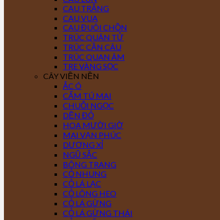
CAU TRẮNG
CAU VUA
CAU ĐUÔI CHỒN
TRÚC QUÂN TỬ
TRÚC CẦN CÂU
TRÚC QUAN ÂM
TRE VÀNG SỌC
CÂY VIỀN NỀN
ẮC Ó
CẨM TÚ MAI
CHUỖI NGỌC
DỀN ĐỎ
HOA MƯỜI GIỜ
MAI VẠN PHÚC
DƯƠNG XỈ
NGŨ SẮC
BÔNG TRANG
CỎ NHUNG
CỎ LÁ LẠC
CỎ LÔNG HEO
CỎ LÁ GỪNG
CỎ LÁ GỪNG THÁI