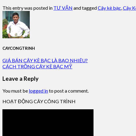
This entry was posted in
TƯ VẤN
and tagged
Cây kè bạc
,
Cây Kè
CAYCONGTRINH
GIÁ BÁN CÂY KÈ BẠC LÀ BAO NHIÊU?
CÁCH TRỒNG CÂY KÈ BẠC MỸ
Leave a Reply
You must be
logged in
to post a comment.
HOẠT ĐỘNG CÂY CÔNG TRÌNH