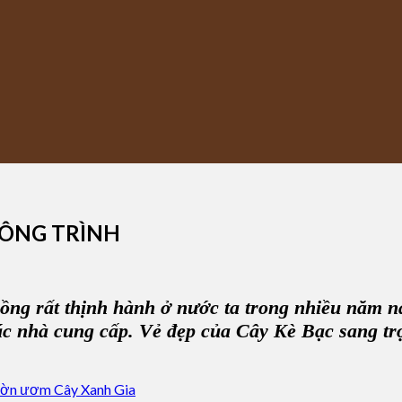
CÔNG TRÌNH
ồng rất thịnh hành ở nước ta trong nhiều năm na
ác nhà cung cấp. Vẻ đẹp của C
ây Kè Bạc
sang tr