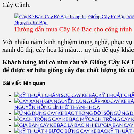
Cây Cảnh.
Hướng dẫn mua Cây Kè Bạc cho công trình
Với nhiều năm kinh nghiệm trong nghề, phục vụ
xanh đô thị, cây hoa lá màu… uy tín để quý khác
Khách hàng khi có nhu cầu về Giống Cây Kè Bạ
để được sở hữu giống cây đạt chất lượng tốt c
Bài viết liên quan
KỸ THUẬT CHĂ
NGUYỄN HỒNG LĨNH Ở THANH HÓA
ỨNG D
CÁCH TRỒNG CÂY K
GIÁ BÁN CÂY
KỸ THUẬT 