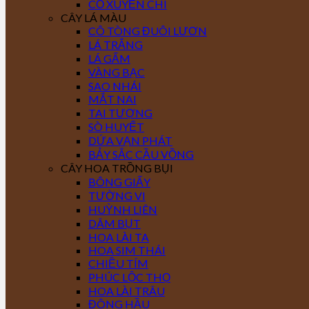
CỎ XUYẾN CHI
CÂY LÁ MÀU
CÔ TÒNG ĐUÔI LƯƠN
LÁ TRẮNG
LÁ GẤM
VÀNG BẠC
SAO NHÁI
MẮT NAI
TAI TƯỢNG
SÒ HUYẾT
DỨA VẠN PHÁT
BẢY SẮC CẦU VỒNG
CÂY HOA TRỒNG BỤI
BÔNG GIẤY
TƯỜNG VI
HUỲNH LIÊN
DÂM BỤT
HOA LÀI TA
HOA SIM THÁI
CHIỀU TÍM
PHÚC LỘC THỌ
HOA LÀI TRÂU
ĐÔNG HẦU