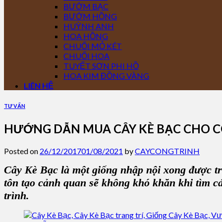
BƯỚM BẠC
BƯỚM HỒNG
HUỲNH ANH
HOA HỒNG
CHUỐI MỎ KÉT
CHUỐI HOA
TUYẾT SƠN PHI HỒ
HOA KIM ĐỒNG VÀNG
LIÊN HỆ
TƯ VẤN
HƯỚNG DẪN MUA CÂY KÈ BẠC CHO 
Posted on
26/12/2017
01/08/2021
by
CAYCONGTRINH
Cây Kè Bạc
là một giống nhập nội xong được tr
tôn tạo cảnh quan sẽ không khó khăn khi tìm c
trình.