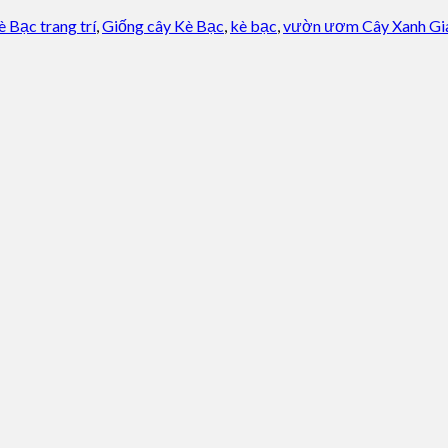
 Bạc trang trí
,
Giống cây Kè Bạc
,
kè bạc
,
vườn ươm Cây Xanh Gi