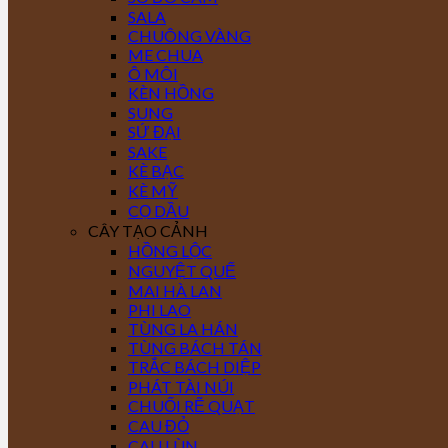
SALA
CHUÔNG VÀNG
ME CHUA
Ô MÔI
KÈN HỒNG
SUNG
SỨ ĐẠI
SAKE
KÈ BẠC
KÈ MỸ
CỌ DẦU
CÂY TẠO CẢNH
HỒNG LỘC
NGUYỆT QUẾ
MAI HÀ LAN
PHI LAO
TÙNG LA HÁN
TÙNG BÁCH TÁN
TRẮC BÁCH DIỆP
PHÁT TÀI NÚI
CHUỐI RẼ QUẠT
CAU ĐỎ
CAU LÙN