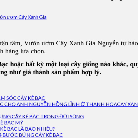
 tận tâm, Vườn ươm Cây Xanh Gia Nguyễn tự hào l
h hàng lựa chọn.
c hoặc bất kỳ một loại cây giống nào khác, quý
ũng như giá thành sản phẩm hợp lý.
M SÓC CÂY KÈ BẠC
CÂY XAN
ỤNG CÂY KÈ BẠC TRONG ĐỜI SỐNG
È BẠC MỸ
 KÈ BẠC LÀ BAO NHIÊU?
4 BƯỚC BỨNG CÂY KÈ BẠC