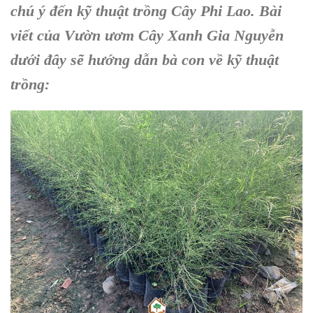
chú ý đến kỹ thuật
trồng Cây Phi Lao
. Bài
viết của V
ườn ươm Cây Xanh Gia Nguyễn
dưới đây sẽ hướng dẫn bà con về
kỹ thuật
trồng: