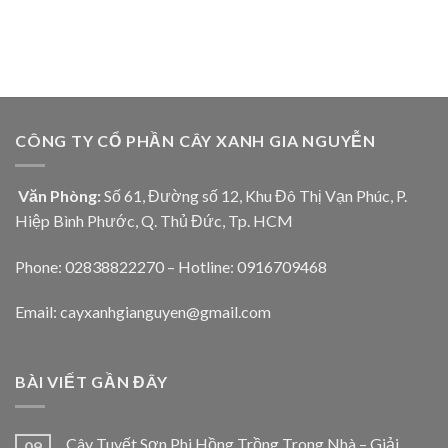
CÔNG TY CỔ PHẦN CÂY XANH GIA NGUYỄN
Văn Phòng:
Số 61, Đường số 12, Khu Đô Thị Vạn Phúc, P.
Hiệp Bình Phước, Q. Thủ Đức, Tp. HCM
Phone: 02838822270 – Hotline: 0916709468
Email: cayxanhgianguyen@gmail.com
BÀI VIẾT GẦN ĐÂY
Cây Tuyết Sơn Phi Hồng Trồng Trong Nhà – Giải
09