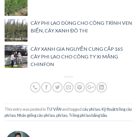
CÂY PHI LAO DÙNG CHO CÔNG TRÌNH VEN
BIỂN, CÂY XANH ĐÔ THỊ
CÂY XANH GIA NGUYỄN CUNG CẤP 165
CÂY PHI LAO CHO CÔNG TY XI MĂNG
CHINFON
This entry was posted in
TƯ VẤN
and tagged
cây phi lao
,
Kỹ thuật trồng cây
phi lao
,
Nhân giống cây phi lao
,
phi lao
,
Trồng phi lao bằng bầu
.