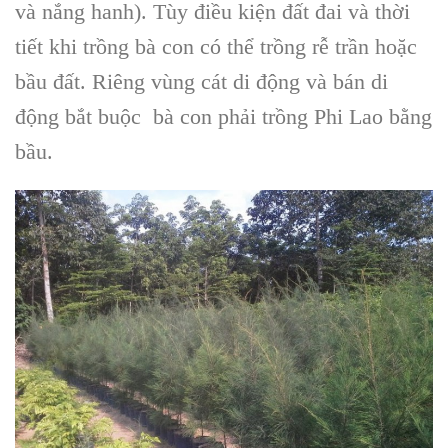
và nắng hanh). Tùy điều kiện đất đai và thời
tiết khi trồng bà con có thể trồng rễ trần hoặc
bầu đất. Riêng vùng cát di động và bán di
động bắt buộc bà con phải
trồng Phi Lao bằng
bầu
.