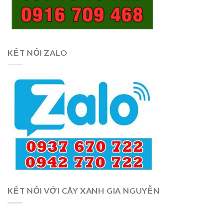
KẾT NỐI ZALO
KẾT NỐI VỚI CÂY XANH GIA NGUYỄN