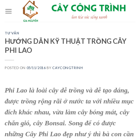
Skip
to
content
TƯ VẤN
HƯỚNG DẪN KỸ THUẬT TRỒNG CÂY
PHI LAO
POSTED ON
05/11/2016
BY
CAYCONGTRINH
Phi Lao
là loài
cây dễ trồng
và dễ tạo dáng,
được trồng rộng rãi ở nước ta với nhiều mục
đích khác nhau, vừa làm
cây bóng mát, cây
chắn gió, cây Bonsai
. Song để có được
những C
ây Phi Lao
đẹp như ý thì bà con cần