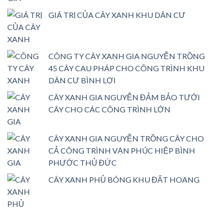
GIÁ TRỊ CỦA CÂY XANH KHU DÂN CƯ
CÔNG TY CÂY XANH GIA NGUYỄN TRỒNG
45 CÂY CAU PHÁP CHO CÔNG TRÌNH KHU
DÂN CƯ BÌNH LỢI
CÂY XANH GIA NGUYỄN ĐẢM BẢO TƯỚI
CÂY CHO CÁC CÔNG TRÌNH LỚN
CÂY XANH GIA NGUYỄN TRỒNG CÂY CHO
CẢ CÔNG TRÌNH VẠN PHÚC HIỆP BÌNH
PHƯỚC THỦ ĐỨC
CÂY XANH PHỦ BÓNG KHU ĐẤT HOANG