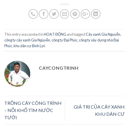
This entry was posted in
HOẠT ĐỘNG
and tagged
Cây xanh Gia Nguyễn
,
công ty cây xanh Gia Nguyễn
,
công ty Đại Phúc
,
công ty xây dựng nhà Đại
Phúc
,
khu dân cư Bình Lợi
.
CAYCONGTRINH
TRỒNG CÂY CÔNG TRÌNH
GIÁ TRỊ CỦA CÂY XANH
– NỖI KHỔ TÌM NƯỚC
KHU DÂN CƯ
TƯỚI