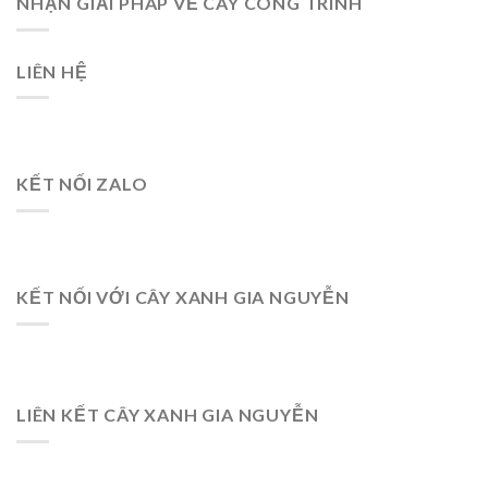
NHẬN GIẢI PHÁP VỀ CÂY CÔNG TRÌNH
LIÊN HỆ
KẾT NỐI ZALO
KẾT NỐI VỚI CÂY XANH GIA NGUYỄN
LIÊN KẾT CÂY XANH GIA NGUYỄN