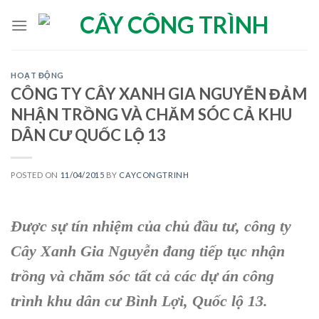
Skip
to
content
HOẠT ĐỘNG
CÔNG TY CÂY XANH GIA NGUYỄN ĐẢM
NHẬN TRỒNG VÀ CHĂM SÓC CẢ KHU
DÂN CƯ QUỐC LỘ 13
POSTED ON
11/04/2015
BY
CAYCONGTRINH
Được sự tín nhiệm của chủ đầu tư,
công ty
Cây Xanh Gia Nguyễn
đang tiếp tục nhận
trồng và chăm sóc tất cả các dự án công
trình
khu dân cư Bình Lợi
, Quốc lộ 13.