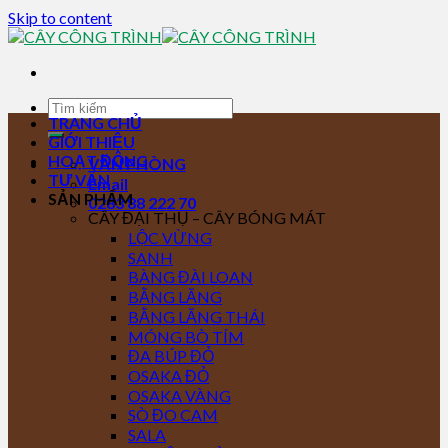
Skip to content
TRANG CHỦ
GIỚI THIỆU
HOẠT ĐỘNG
VĂN PHÒNG
TƯ VẤN
Email
SẢN PHẨM
0283 88 222 70
CÂY ĐẠI THỤ – CÂY BÓNG MÁT
LỘC VỪNG
SANH
BÀNG ĐÀI LOAN
BẰNG LĂNG
BẰNG LĂNG THÁI
MÓNG BÒ TÍM
ĐA BÚP ĐỎ
OSAKA ĐỎ
OSAKA VÀNG
SÒ ĐO CAM
SALA