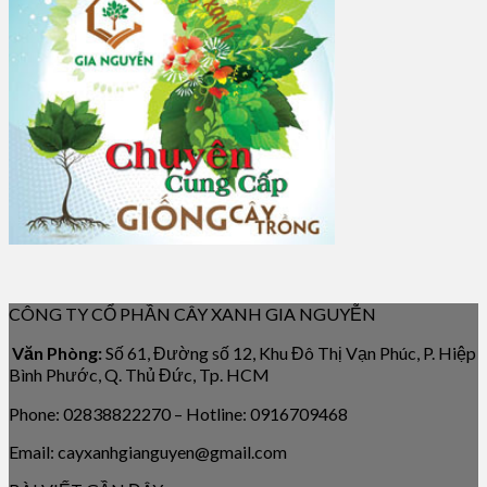
CÔNG TY CỔ PHẦN CÂY XANH GIA NGUYỄN
Văn Phòng:
Số 61, Đường số 12, Khu Đô Thị Vạn Phúc, P. Hiệp
Bình Phước, Q. Thủ Đức, Tp. HCM
Phone: 02838822270 – Hotline: 0916709468
Email: cayxanhgianguyen@gmail.com