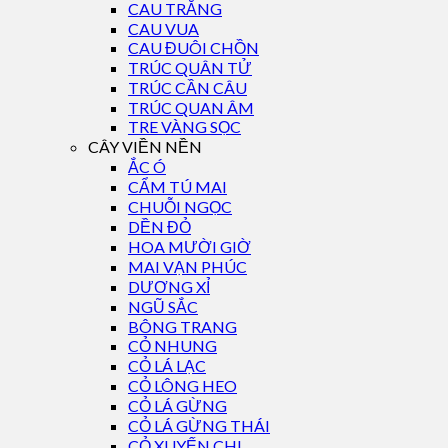
CAU TRẮNG
CAU VUA
CAU ĐUÔI CHỒN
TRÚC QUÂN TỬ
TRÚC CẦN CÂU
TRÚC QUAN ÂM
TRE VÀNG SỌC
CÂY VIỀN NỀN
ẮC Ó
CẨM TÚ MAI
CHUỖI NGỌC
DỀN ĐỎ
HOA MƯỜI GIỜ
MAI VẠN PHÚC
DƯƠNG XỈ
NGŨ SẮC
BÔNG TRANG
CỎ NHUNG
CỎ LÁ LẠC
CỎ LÔNG HEO
CỎ LÁ GỪNG
CỎ LÁ GỪNG THÁI
CỎ XUYẾN CHI