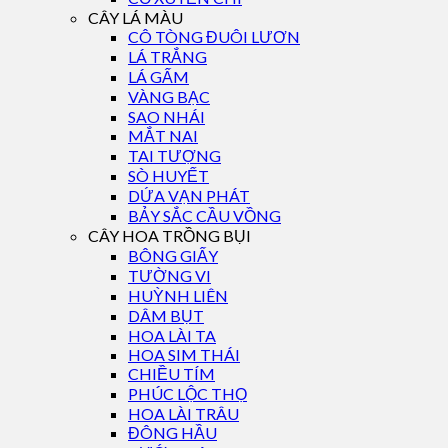
CÂY LÁ MÀU
CÔ TÒNG ĐUÔI LƯƠN
LÁ TRẮNG
LÁ GẤM
VÀNG BẠC
SAO NHÁI
MẮT NAI
TAI TƯỢNG
SÒ HUYẾT
DỨA VẠN PHÁT
BẢY SẮC CẦU VỒNG
CÂY HOA TRỒNG BỤI
BÔNG GIẤY
TƯỜNG VI
HUỲNH LIÊN
DÂM BỤT
HOA LÀI TA
HOA SIM THÁI
CHIỀU TÍM
PHÚC LỘC THỌ
HOA LÀI TRÂU
ĐÔNG HẦU