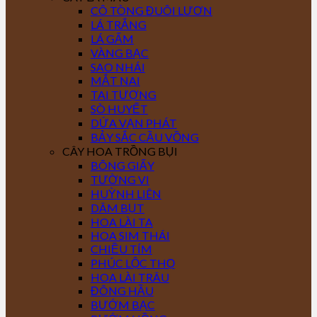
CÔ TÒNG ĐUÔI LƯƠN
LÁ TRẮNG
LÁ GẤM
VÀNG BẠC
SAO NHÁI
MẮT NAI
TAI TƯỢNG
SÒ HUYẾT
DỨA VẠN PHÁT
BẢY SẮC CẦU VỒNG
CÂY HOA TRỒNG BỤI
BÔNG GIẤY
TƯỜNG VI
HUỲNH LIÊN
DÂM BỤT
HOA LÀI TA
HOA SIM THÁI
CHIỀU TÍM
PHÚC LỘC THỌ
HOA LÀI TRÂU
ĐÔNG HẦU
BƯỚM BẠC