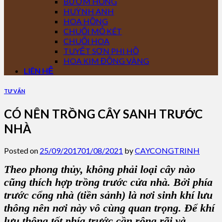
BƯỚM HỒNG
HUỲNH ANH
HOA HỒNG
CHUỐI MỎ KÉT
CHUỐI HOA
TUYẾT SƠN PHI HỒ
HOA KIM ĐỒNG VÀNG
LIÊN HỆ
TƯ VẤN
CÓ NÊN TRỒNG CÂY SANH TRƯỚC
NHÀ
Posted on
25/09/2017
01/08/2021
by
CAYCONGTRINH
Theo phong thủy, không phải loại cây nào
cũng thích hợp trồng trước cửa nhà. Bởi phía
trước cổng nhà (tiền sảnh) là nơi sinh khí lưu
thông nên nơi này vô cùng quan trọng. Để khí
lưu thông tốt phía trước cần rộng rãi và