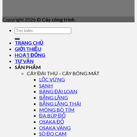
Copyright 2026 ©
Cây công trình
TRANG CHỦ
GIỚI THIỆU
HOẠT ĐỘNG
TƯ VẤN
SẢN PHẨM
CÂY ĐẠI THỤ – CÂY BÓNG MÁT
LỘC VỪNG
SANH
BÀNG ĐÀI LOAN
BẰNG LĂNG
BẰNG LĂNG THÁI
MÓNG BÒ TÍM
ĐA BÚP ĐỎ
OSAKA ĐỎ
OSAKA VÀNG
SÒ ĐO CAM