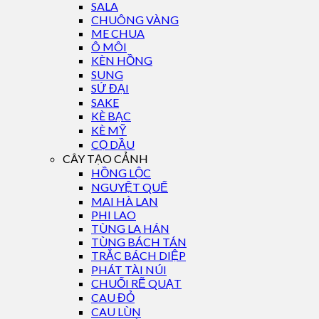
SALA
CHUÔNG VÀNG
ME CHUA
Ô MÔI
KÈN HỒNG
SUNG
SỨ ĐẠI
SAKE
KÈ BẠC
KÈ MỸ
CỌ DẦU
CÂY TẠO CẢNH
HỒNG LỘC
NGUYỆT QUẾ
MAI HÀ LAN
PHI LAO
TÙNG LA HÁN
TÙNG BÁCH TÁN
TRẮC BÁCH DIỆP
PHÁT TÀI NÚI
CHUỐI RẼ QUẠT
CAU ĐỎ
CAU LÙN