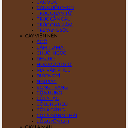
CAU VUA
CAU ĐUÔI CHỒN
TRÚC QUÂN TỬ
TRÚC CẦN CÂU
TRÚC QUAN ÂM
TRE VÀNG SỌC
CÂY VIỀN NỀN
ẮC Ó
CẨM TÚ MAI
CHUỖI NGỌC
DỀN ĐỎ
HOA MƯỜI GIỜ
MAI VẠN PHÚC
DƯƠNG XỈ
NGŨ SẮC
BÔNG TRANG
CỎ NHUNG
CỎ LÁ LẠC
CỎ LÔNG HEO
CỎ LÁ GỪNG
CỎ LÁ GỪNG THÁI
CỎ XUYẾN CHI
CÂY LÁ MÀU