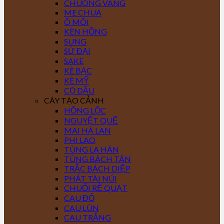
CHUÔNG VÀNG
ME CHUA
Ô MÔI
KÈN HỒNG
SUNG
SỨ ĐẠI
SAKE
KÈ BẠC
KÈ MỸ
CỌ DẦU
CÂY TẠO CẢNH
HỒNG LỘC
NGUYỆT QUẾ
MAI HÀ LAN
PHI LAO
TÙNG LA HÁN
TÙNG BÁCH TÁN
TRẮC BÁCH DIỆP
PHÁT TÀI NÚI
CHUỐI RẼ QUẠT
CAU ĐỎ
CAU LÙN
CAU TRẮNG