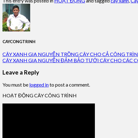
This entry was posted in
HOẠT ĐỘNG
and tagged
cây xanh
,
Cây
CAYCONGTRINH
CÂY XANH GIA NGUYỄN TRỒNG CÂY CHO CẢ CÔNG TRÌ
CÂY XANH GIA NGUYỄN ĐẢM BẢO TƯỚI CÂY CHO CÁC 
Leave a Reply
You must be
logged in
to post a comment.
HOẠT ĐỘNG CÂY CÔNG TRÌNH