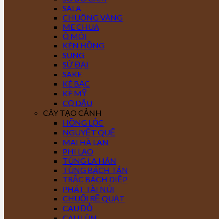
SALA
CHUÔNG VÀNG
ME CHUA
Ô MÔI
KÈN HỒNG
SUNG
SỨ ĐẠI
SAKE
KÈ BẠC
KÈ MỸ
CỌ DẦU
CÂY TẠO CẢNH
HỒNG LỘC
NGUYỆT QUẾ
MAI HÀ LAN
PHI LAO
TÙNG LA HÁN
TÙNG BÁCH TÁN
TRẮC BÁCH DIỆP
PHÁT TÀI NÚI
CHUỐI RẼ QUẠT
CAU ĐỎ
CAU LÙN