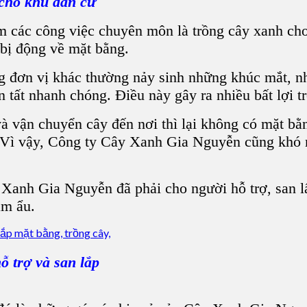
cho khu dân cư
 các công việc chuyên môn là trồng cây xanh cho
 bị động về mặt bằng.
 đơn vị khác thường nảy sinh những khúc mắt, nhấ
n tất nhanh chóng. Điều này gây ra nhiều bất lợi t
 vận chuyển cây đến nơi thì lại không có mặt bằn
 Vì vậy, Công ty Cây Xanh Gia Nguyễn cũng khó m
y Xanh Gia Nguyễn đã phải cho người hỗ trợ, san l
àm ẩu.
 trợ và san lắp