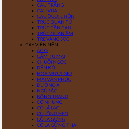
CAU TRẮNG
CAU VUA
CAU ĐUÔI CHỒN
TRÚC QUÂN TỬ
TRÚC CẦN CÂU
TRÚC QUAN ÂM
TRE VÀNG SỌC
CÂY VIỀN NỀN
ẮC Ó
CẨM TÚ MAI
CHUỖI NGỌC
DỀN ĐỎ
HOA MƯỜI GIỜ
MAI VẠN PHÚC
DƯƠNG XỈ
NGŨ SẮC
BÔNG TRANG
CỎ NHUNG
CỎ LÁ LẠC
CỎ LÔNG HEO
CỎ LÁ GỪNG
CỎ LÁ GỪNG THÁI