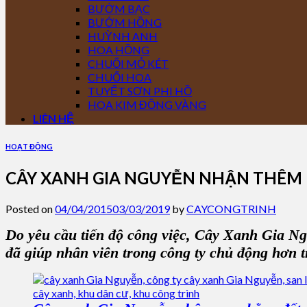
BƯỚM BẠC
BƯỚM HỒNG
HUỲNH ANH
HOA HỒNG
CHUỐI MỎ KÉT
CHUỐI HOA
TUYẾT SƠN PHI HỒ
HOA KIM ĐỒNG VÀNG
LIÊN HỆ
HOẠT ĐỘNG
CÂY XANH GIA NGUYỄN NHẬN THÊM 
Posted on
04/04/2015
03/03/2019
by
CAYCONGTRINH
Do yêu cầu tiến độ công việc,
Cây Xanh Gia N
đã giúp nhân viên trong công ty chủ động hơn 