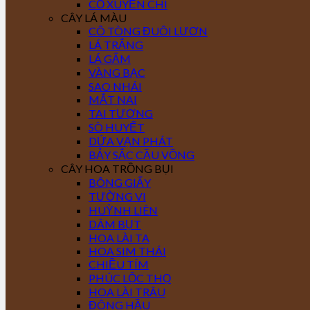
CỎ XUYẾN CHI
CÂY LÁ MÀU
CÔ TÒNG ĐUÔI LƯƠN
LÁ TRẮNG
LÁ GẤM
VÀNG BẠC
SAO NHÁI
MẮT NAI
TAI TƯỢNG
SÒ HUYẾT
DỨA VẠN PHÁT
BẢY SẮC CẦU VỒNG
CÂY HOA TRỒNG BỤI
BÔNG GIẤY
TƯỜNG VI
HUỲNH LIÊN
DÂM BỤT
HOA LÀI TA
HOA SIM THÁI
CHIỀU TÍM
PHÚC LỘC THỌ
HOA LÀI TRÂU
ĐÔNG HẦU