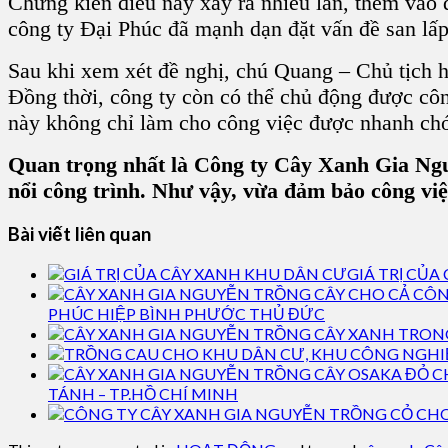
Chứng kiến điều này xảy ra nhiều lần, thêm vào
công ty Đại Phúc đã mạnh dạn đặt vấn đề san lấ
Sau khi xem xét đề nghị, chú Quang – Chủ tịch h
Đồng thời, công ty còn có thể chủ động được cô
này không chỉ làm cho công việc được nhanh chón
Quan trọng nhất là Công ty Cây Xanh Gia Nguy
nổi công trình. Như vậy, vừa đảm bảo công việ
Bài viết liên quan
GIÁ TRỊ CỦA
PHÚC HIỆP BÌNH PHƯỚC THỦ ĐỨC
TÁNH – TP.HỒ CHÍ MINH