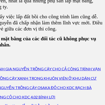
ễn, nhất là qua những phụ san lấp mặt bằng,
 ty.
y việc lấp đất bồi cho công trình làm cũng dễ.
Nguyễn đã chấp nhận làm thêm lĩnh vực mới. Điều
ẻ giữa các đơn vị thi công.
 mặt bằng của các đối tác cũ không phục vụ
nhân.
NH GIA NGUYỄN TRỒNG CÂY CHO CẢ CÔNG TRÌNH VẠN
RỒNG CÂY XANH TRONG KHUÔN VIÊN Ở KHU DÂN CƯ
NGUYỄN TRỒNG CÂY OSAKA ĐỎ CHO KDC RẠCH BÀ
G CỎ CHO KDC 4.02 BÌNH LỢI