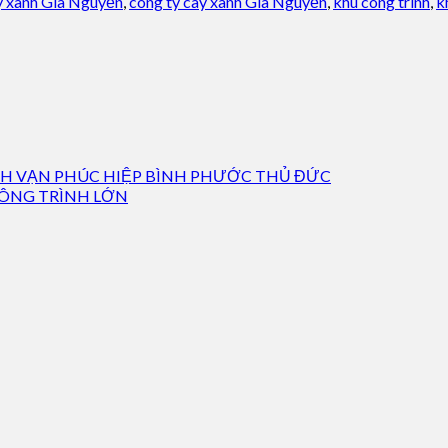
 xanh Gia Nguyễn
,
công ty cây xanh Gia Nguyễn
,
khu công trình
,
k
NH VẠN PHÚC HIỆP BÌNH PHƯỚC THỦ ĐỨC
CÔNG TRÌNH LỚN