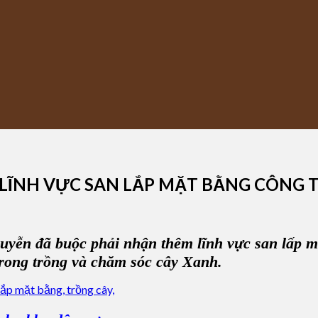
LĨNH VỰC SAN LẮP MẶT BẰNG CÔNG 
guyễn
đã buộc phải nhận thêm lĩnh vực
san lấp m
trong trồng và chăm sóc
cây Xanh
.