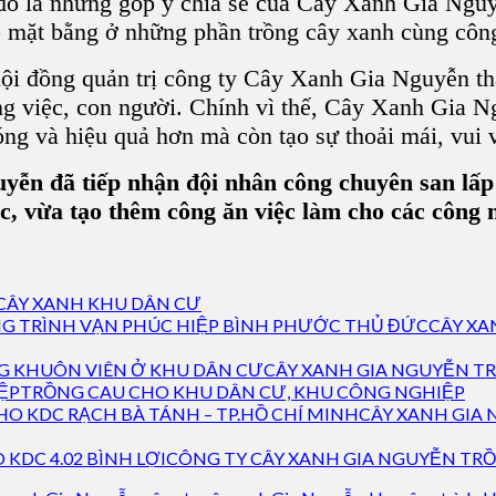
 đó là những góp ý chia sẻ của Cây Xanh Gia Nguy
p mặt bằng ở những phần trồng cây xanh cùng công
ội đồng quản trị công ty Cây Xanh Gia Nguyễn thấ
ng việc, con người. Chính vì thế, Cây Xanh Gia 
g và hiệu quả hơn mà còn tạo sự thoải mái, vui v
ễn đã tiếp nhận đội nhân công chuyên san lấp
c, vừa tạo thêm công ăn việc làm cho các công 
 CÂY XANH KHU DÂN CƯ
CÂY XA
CÂY XANH GIA NGUYỄN T
TRỒNG CAU CHO KHU DÂN CƯ, KHU CÔNG NGHIỆP
CÂY XANH GIA 
CÔNG TY CÂY XANH GIA NGUYỄN TRỒN