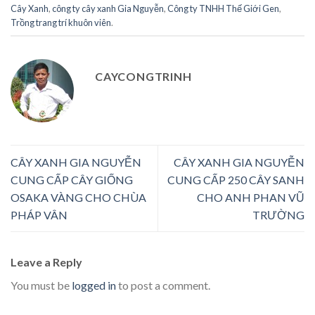
Cây Xanh
,
công ty cây xanh Gia Nguyễn
,
Công ty TNHH Thế Giới Gen
,
Trồng trang trí khuôn viên
.
CAYCONGTRINH
CÂY XANH GIA NGUYỄN
CÂY XANH GIA NGUYỄN
CUNG CẤP CÂY GIỐNG
CUNG CẤP 250 CÂY SANH
OSAKA VÀNG CHO CHÙA
CHO ANH PHAN VŨ
PHÁP VÂN
TRƯỜNG
Leave a Reply
You must be
logged in
to post a comment.