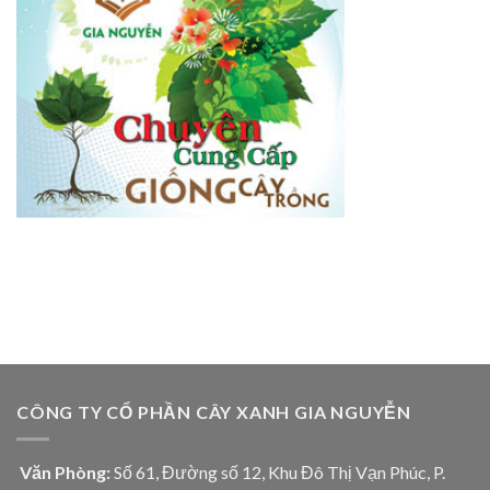
CÔNG TY CỔ PHẦN CÂY XANH GIA NGUYỄN
Văn Phòng:
Số 61, Đường số 12, Khu Đô Thị Vạn Phúc, P.