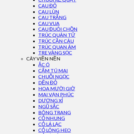
CAU ĐỎ
CAU LÙN
CAU TRẮNG
CAU VUA
CAU ĐUÔI CHỒN
TRÚC QUÂN TỬ
TRÚC CẦN CÂU
TRÚC QUAN ÂM
TRE VÀNG SỌC
CÂY VIỀN NỀN
ẮC Ó
CẨM TÚ MAI
CHUỖI NGỌC
DỀN ĐỎ
HOA MƯỜI GIỜ
MAI VẠN PHÚC
DƯƠNG XỈ
NGŨ SẮC
BÔNG TRANG
CỎ NHUNG
CỎ LÁ LẠC
CỎ LÔNG HEO