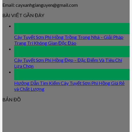
Email: cayxanhgianguyen@gmail.com
BÀI VIẾT GẦN ĐÂY
09
Jan
Cây Tuyết Sơn Phi Hồng Trồng Trong Nhà – Giải Pháp
Trang Trí Không Gian Độc Đáo
09
Jan
Cây Tuyết Sơn Phi Hồng Đẹp – Đặc Điểm Và Tiêu Chí
Lựa Chọn
09
Jan
Hướng Dẫn Tìm Kiếm Cây Tuyết Sơn Phi Hồng Giá Rẻ
và Chất Lượng
BẢN ĐỒ