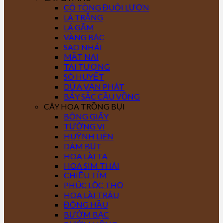
CÔ TÒNG ĐUÔI LƯƠN
LÁ TRẮNG
LÁ GẤM
VÀNG BẠC
SAO NHÁI
MẮT NAI
TAI TƯỢNG
SÒ HUYẾT
DỨA VẠN PHÁT
BẢY SẮC CẦU VỒNG
CÂY HOA TRỒNG BỤI
BÔNG GIẤY
TƯỜNG VI
HUỲNH LIÊN
DÂM BỤT
HOA LÀI TA
HOA SIM THÁI
CHIỀU TÍM
PHÚC LỘC THỌ
HOA LÀI TRÂU
ĐÔNG HẦU
BƯỚM BẠC