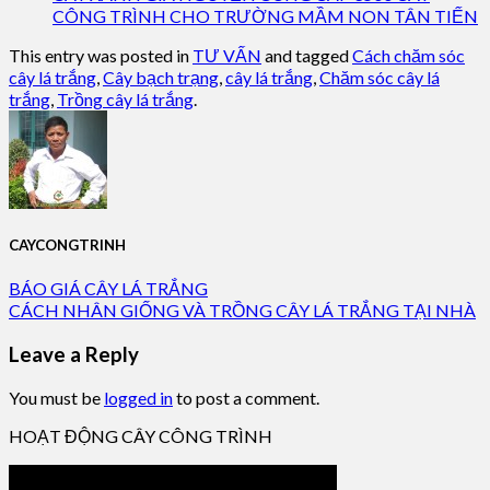
CÔNG TRÌNH CHO TRƯỜNG MẦM NON TÂN TIẾN
This entry was posted in
TƯ VẤN
and tagged
Cách chăm sóc
cây lá trắng
,
Cây bạch trạng
,
cây lá trắng
,
Chăm sóc cây lá
trắng
,
Trồng cây lá trắng
.
CAYCONGTRINH
BÁO GIÁ CÂY LÁ TRẮNG
CÁCH NHÂN GIỐNG VÀ TRỒNG CÂY LÁ TRẮNG TẠI NHÀ
Leave a Reply
You must be
logged in
to post a comment.
HOẠT ĐỘNG CÂY CÔNG TRÌNH