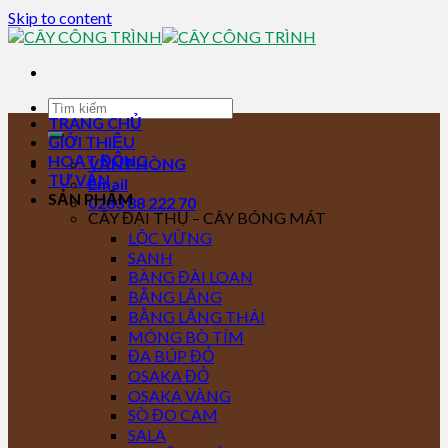
Skip to content
TRANG CHỦ
GIỚI THIỆU
HOẠT ĐỘNG
VĂN PHÒNG
TƯ VẤN
Email
SẢN PHẨM
0283 88 222 70
CÂY ĐẠI THỤ – CÂY BÓNG MÁT
LỘC VỪNG
SANH
BÀNG ĐÀI LOAN
BẰNG LĂNG
BẰNG LĂNG THÁI
MÓNG BÒ TÍM
ĐA BÚP ĐỎ
OSAKA ĐỎ
OSAKA VÀNG
SÒ ĐO CAM
SALA