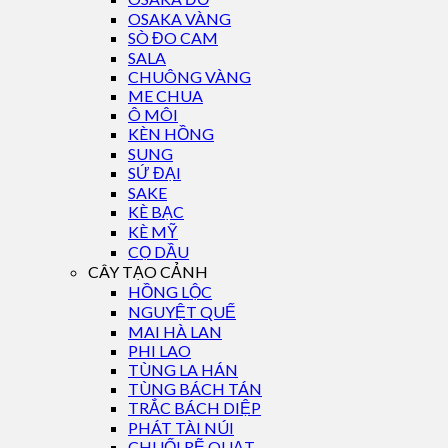
OSAKA VÀNG
SÒ ĐO CAM
SALA
CHUÔNG VÀNG
ME CHUA
Ô MÔI
KÈN HỒNG
SUNG
SỨ ĐẠI
SAKE
KÈ BẠC
KÈ MỸ
CỌ DẦU
CÂY TẠO CẢNH
HỒNG LỘC
NGUYỆT QUẾ
MAI HÀ LAN
PHI LAO
TÙNG LA HÁN
TÙNG BÁCH TÁN
TRẮC BÁCH DIỆP
PHÁT TÀI NÚI
CHUỐI RẼ QUẠT