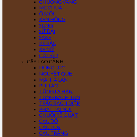
CHUÔNG VÀNG
ME CHUA
Ô MÔI
KÈN HỒNG
SUNG
SỨ ĐẠI
SAKE
KÈ BẠC
KÈ MỸ
CỌ DẦU
CÂY TẠO CẢNH
HỒNG LỘC
NGUYỆT QUẾ
MAI HÀ LAN
PHI LAO
TÙNG LA HÁN
TÙNG BÁCH TÁN
TRẮC BÁCH DIỆP
PHÁT TÀI NÚI
CHUỐI RẼ QUẠT
CAU ĐỎ
CAU LÙN
CAU TRẮNG