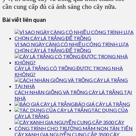
cần cung cấp đủ cả ánh sáng cho cây nữa.
Bài viết liên quan
VÌ SAO NGÀY CÀNG CÓ NHIỀU CÔNG TRÌNH LỰA
CHỌN CÂY LÁ TRẮNG ĐỂ TRỒNG
CÂY LÁ TRẮNG CÓ TRỒNG ĐƯỢC TRONG NHÀ
KHÔNG?
CÁCH NHÂN GIỐNG VÀ TRỒNG CÂY LÁ TRẮNG TẠI
NHÀ
BÁO GIÁ CÂY LÁ TRẮNG
TÁC DỤNG CỦA
CÂY LÁ TRẮNG
CÂY XANH GIA NGUYỄN CUNG CẤP 3500 CÂY