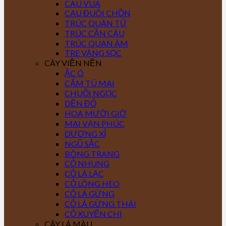
CAU VUA
CAU ĐUÔI CHỒN
TRÚC QUÂN TỬ
TRÚC CẦN CÂU
TRÚC QUAN ÂM
TRE VÀNG SỌC
CÂY VIỀN NỀN
ẮC Ó
CẨM TÚ MAI
CHUỖI NGỌC
DỀN ĐỎ
HOA MƯỜI GIỜ
MAI VẠN PHÚC
DƯƠNG XỈ
NGŨ SẮC
BÔNG TRANG
CỎ NHUNG
CỎ LÁ LẠC
CỎ LÔNG HEO
CỎ LÁ GỪNG
CỎ LÁ GỪNG THÁI
CỎ XUYẾN CHI
CÂY LÁ MÀU