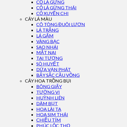
CỎ LÁ GỪNG
CỎ LÁ GỪNG THÁI
CỎ XUYẾN CHI
CÂY LÁ MÀU
CÔ TÒNG ĐUÔI LƯƠN
LÁ TRẮNG
LÁ GẤM
VÀNG BẠC
SAO NHÁI
MẮT NAI
TAI TƯỢNG
SÒ HUYẾT
DỨA VẠN PHÁT
BẢY SẮC CẦU VỒNG
CÂY HOA TRỒNG BỤI
BÔNG GIẤY
TƯỜNG VI
HUỲNH LIÊN
DÂM BỤT
HOA LÀI TA
HOA SIM THÁI
CHIỀU TÍM
PHÚC LỘC THỌ