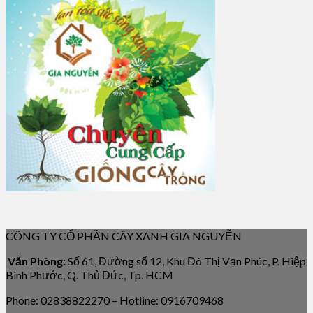
CÔNG TY CỔ PHẦN CÂY XANH GIA NGUYỄN
Văn Phòng:
Số 61, Đường số 12, Khu Đô Thị Vạn Phúc, P. Hiệp
Bình Phước, Q. Thủ Đức, Tp. HCM
Phone: 02838822270 – Hotline: 0916709468