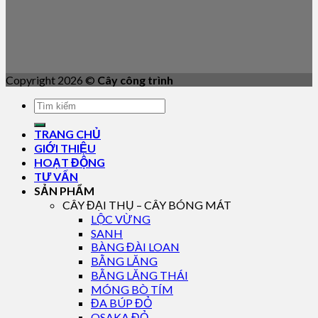
Copyright 2026 ©
Cây công trình
TRANG CHỦ
GIỚI THIỆU
HOẠT ĐỘNG
TƯ VẤN
SẢN PHẨM
CÂY ĐẠI THỤ – CÂY BÓNG MÁT
LỘC VỪNG
SANH
BÀNG ĐÀI LOAN
BẰNG LĂNG
BẰNG LĂNG THÁI
MÓNG BÒ TÍM
ĐA BÚP ĐỎ
OSAKA ĐỎ