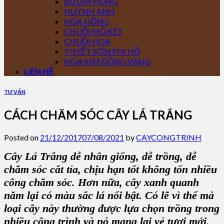
BƯỚM HỒNG
HUỲNH ANH
HOA HỒNG
CHUỐI MỎ KÉT
CHUỐI HOA
TUYẾT SƠN PHI HỒ
HOA KIM ĐỒNG VÀNG
LIÊN HỆ
TƯ VẤN
CÁCH CHĂM SÓC CÂY LÁ TRẮNG
Posted on
21/12/2017
07/08/2021
by
CAYCONGTRINH
Cây Lá Trắng
dễ nhân giống, dễ trồng, dễ
chăm sóc cắt tỉa, chịu hạn tốt không tốn nhiều
công chăm sóc. Hơn nữa, cây xanh quanh
năm lại có màu sắc lá nổi bật. Có lẽ vì thế mà
loại cây này thường được lựa chọn trồng trong
nhiều công trình và nó mang lại vẻ tươi mới,