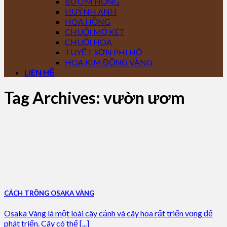
BƯỚM HỒNG
HUỲNH ANH
HOA HỒNG
CHUỐI MỎ KÉT
CHUỐI HOA
TUYẾT SƠN PHI HỒ
HOA KIM ĐỒNG VÀNG
LIÊN HỆ
Tag Archives:
vườn ươm
CÁCH TRỒNG OSAKA VÀNG
Osaka Vàng là một loài cây cảnh và cây hoa rất triển vọng để
phát triển. Cây có thể [...]