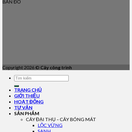
BẢN ĐỒ
Copyright 2026 ©
Cây công trình
TRANG CHỦ
GIỚI THIỆU
HOẠT ĐỘNG
TƯ VẤN
SẢN PHẨM
CÂY ĐẠI THỤ – CÂY BÓNG MÁT
LỘC VỪNG
SANH