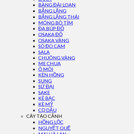
BÀNG ĐÀI LOAN
BẰNG LĂNG
BẰNG LĂNG THÁI
MÓNG BÒ TÍM
ĐA BÚP ĐỎ
OSAKA ĐỎ
OSAKA VÀNG
SÒ ĐO CAM
SALA
CHUÔNG VÀNG
ME CHUA
Ô MÔI
KÈN HỒNG
SUNG
SỨ ĐẠI
SAKE
KÈ BẠC
KÈ MỸ
CỌ DẦU
CÂY TẠO CẢNH
HỒNG LỘC
NGUYỆT QUẾ
MAI HÀ LAN