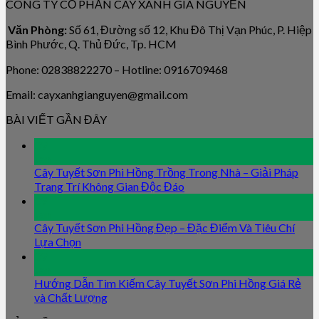
CÔNG TY CỔ PHẦN CÂY XANH GIA NGUYỄN
Văn Phòng:
Số 61, Đường số 12, Khu Đô Thị Vạn Phúc, P. Hiệp
Bình Phước, Q. Thủ Đức, Tp. HCM
Phone: 02838822270 – Hotline: 0916709468
Email: cayxanhgianguyen@gmail.com
BÀI VIẾT GẦN ĐÂY
09
Jan
Cây Tuyết Sơn Phi Hồng Trồng Trong Nhà – Giải Pháp
Trang Trí Không Gian Độc Đáo
09
Jan
Cây Tuyết Sơn Phi Hồng Đẹp – Đặc Điểm Và Tiêu Chí
Lựa Chọn
09
Jan
Hướng Dẫn Tìm Kiếm Cây Tuyết Sơn Phi Hồng Giá Rẻ
và Chất Lượng