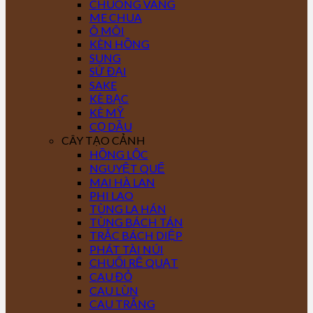
CHUÔNG VÀNG
ME CHUA
Ô MÔI
KÈN HỒNG
SUNG
SỨ ĐẠI
SAKE
KÈ BẠC
KÈ MỸ
CỌ DẦU
CÂY TẠO CẢNH
HỒNG LỘC
NGUYỆT QUẾ
MAI HÀ LAN
PHI LAO
TÙNG LA HÁN
TÙNG BÁCH TÁN
TRẮC BÁCH DIỆP
PHÁT TÀI NÚI
CHUỐI RẼ QUẠT
CAU ĐỎ
CAU LÙN
CAU TRẮNG