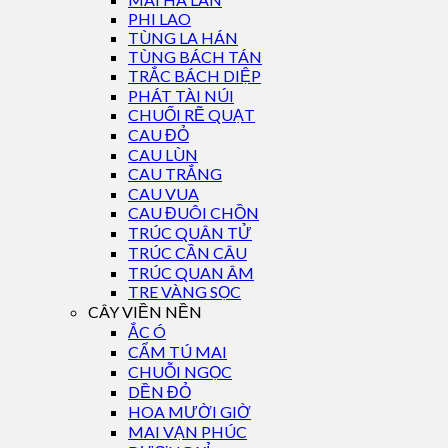
PHI LAO
TÙNG LA HÁN
TÙNG BÁCH TÁN
TRẮC BÁCH DIỆP
PHÁT TÀI NÚI
CHUỐI RẼ QUẠT
CAU ĐỎ
CAU LÙN
CAU TRẮNG
CAU VUA
CAU ĐUÔI CHỒN
TRÚC QUÂN TỬ
TRÚC CẦN CÂU
TRÚC QUAN ÂM
TRE VÀNG SỌC
CÂY VIỀN NỀN
ẮC Ó
CẨM TÚ MAI
CHUỖI NGỌC
DỀN ĐỎ
HOA MƯỜI GIỜ
MAI VẠN PHÚC