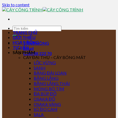
Skip to content
TRANG CHỦ
GIỚI THIỆU
HOẠT ĐỘNG
VĂN PHÒNG
TƯ VẤN
Email
SẢN PHẨM
0283 88 222 70
CÂY ĐẠI THỤ – CÂY BÓNG MÁT
LỘC VỪNG
SANH
BÀNG ĐÀI LOAN
BẰNG LĂNG
BẰNG LĂNG THÁI
MÓNG BÒ TÍM
ĐA BÚP ĐỎ
OSAKA ĐỎ
OSAKA VÀNG
SÒ ĐO CAM
SALA