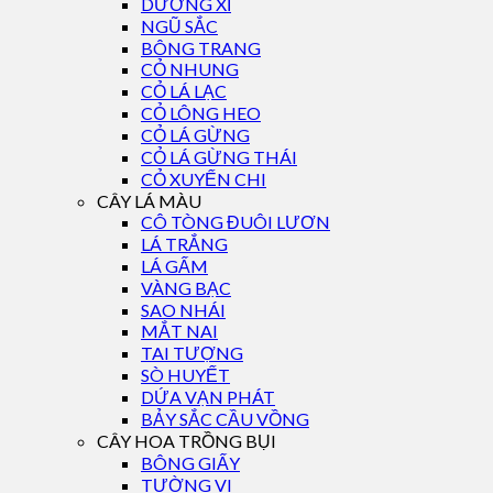
DƯƠNG XỈ
NGŨ SẮC
BÔNG TRANG
CỎ NHUNG
CỎ LÁ LẠC
CỎ LÔNG HEO
CỎ LÁ GỪNG
CỎ LÁ GỪNG THÁI
CỎ XUYẾN CHI
CÂY LÁ MÀU
CÔ TÒNG ĐUÔI LƯƠN
LÁ TRẮNG
LÁ GẤM
VÀNG BẠC
SAO NHÁI
MẮT NAI
TAI TƯỢNG
SÒ HUYẾT
DỨA VẠN PHÁT
BẢY SẮC CẦU VỒNG
CÂY HOA TRỒNG BỤI
BÔNG GIẤY
TƯỜNG VI