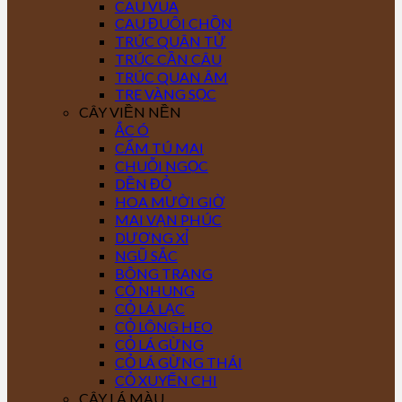
CAU VUA
CAU ĐUÔI CHỒN
TRÚC QUÂN TỬ
TRÚC CẦN CÂU
TRÚC QUAN ÂM
TRE VÀNG SỌC
CÂY VIỀN NỀN
ẮC Ó
CẨM TÚ MAI
CHUỖI NGỌC
DỀN ĐỎ
HOA MƯỜI GIỜ
MAI VẠN PHÚC
DƯƠNG XỈ
NGŨ SẮC
BÔNG TRANG
CỎ NHUNG
CỎ LÁ LẠC
CỎ LÔNG HEO
CỎ LÁ GỪNG
CỎ LÁ GỪNG THÁI
CỎ XUYẾN CHI
CÂY LÁ MÀU