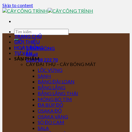
Skip to content
TRANG CHỦ
GIỚI THIỆU
HOẠT ĐỘNG
VĂN PHÒNG
TƯ VẤN
Email
SẢN PHẨM
0283 88 222 70
CÂY ĐẠI THỤ – CÂY BÓNG MÁT
LỘC VỪNG
SANH
BÀNG ĐÀI LOAN
BẰNG LĂNG
BẰNG LĂNG THÁI
MÓNG BÒ TÍM
ĐA BÚP ĐỎ
OSAKA ĐỎ
OSAKA VÀNG
SÒ ĐO CAM
SALA