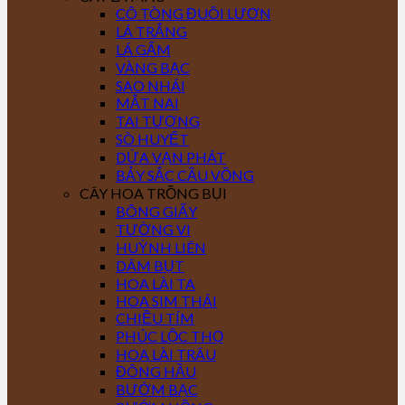
CÔ TÒNG ĐUÔI LƯƠN
LÁ TRẮNG
LÁ GẤM
VÀNG BẠC
SAO NHÁI
MẮT NAI
TAI TƯỢNG
SÒ HUYẾT
DỨA VẠN PHÁT
BẢY SẮC CẦU VỒNG
CÂY HOA TRỒNG BỤI
BÔNG GIẤY
TƯỜNG VI
HUỲNH LIÊN
DÂM BỤT
HOA LÀI TA
HOA SIM THÁI
CHIỀU TÍM
PHÚC LỘC THỌ
HOA LÀI TRÂU
ĐÔNG HẦU
BƯỚM BẠC