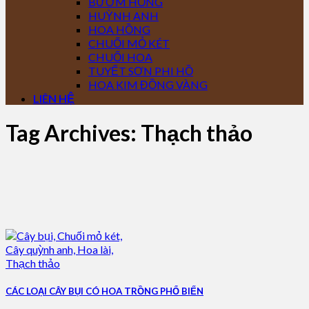
BƯỚM HỒNG
HUỲNH ANH
HOA HỒNG
CHUỐI MỎ KÉT
CHUỐI HOA
TUYẾT SƠN PHI HỒ
HOA KIM ĐỒNG VÀNG
LIÊN HỆ
Tag Archives:
Thạch thảo
CÁC LOẠI CÂY BỤI CÓ HOA TRỒNG PHỔ BIẾN