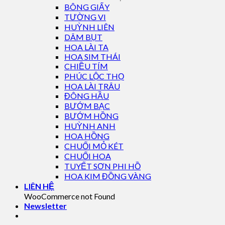
BÔNG GIẤY
TƯỜNG VI
HUỲNH LIÊN
DÂM BỤT
HOA LÀI TA
HOA SIM THÁI
CHIỀU TÍM
PHÚC LỘC THỌ
HOA LÀI TRÂU
ĐÔNG HẦU
BƯỚM BẠC
BƯỚM HỒNG
HUỲNH ANH
HOA HỒNG
CHUỐI MỎ KÉT
CHUỐI HOA
TUYẾT SƠN PHI HỒ
HOA KIM ĐỒNG VÀNG
LIÊN HỆ
WooCommerce not Found
Newsletter