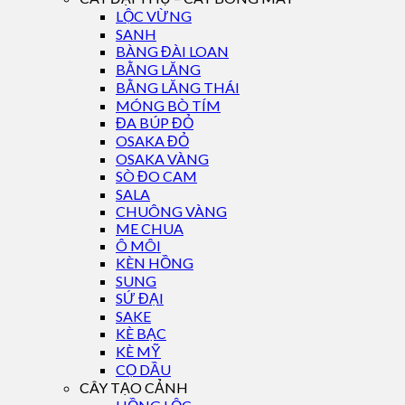
LỘC VỪNG
SANH
BÀNG ĐÀI LOAN
BẰNG LĂNG
BẰNG LĂNG THÁI
MÓNG BÒ TÍM
ĐA BÚP ĐỎ
OSAKA ĐỎ
OSAKA VÀNG
SÒ ĐO CAM
SALA
CHUÔNG VÀNG
ME CHUA
Ô MÔI
KÈN HỒNG
SUNG
SỨ ĐẠI
SAKE
KÈ BẠC
KÈ MỸ
CỌ DẦU
CÂY TẠO CẢNH