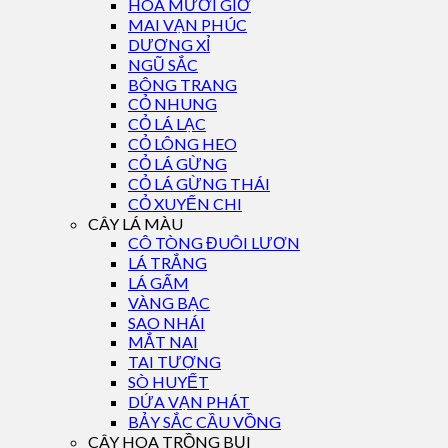
HOA MƯỜI GIỜ
MAI VẠN PHÚC
DƯƠNG XỈ
NGŨ SẮC
BÔNG TRANG
CỎ NHUNG
CỎ LÁ LẠC
CỎ LÔNG HEO
CỎ LÁ GỪNG
CỎ LÁ GỪNG THÁI
CỎ XUYẾN CHI
CÂY LÁ MÀU
CÔ TÒNG ĐUÔI LƯƠN
LÁ TRẮNG
LÁ GẤM
VÀNG BẠC
SAO NHÁI
MẮT NAI
TAI TƯỢNG
SÒ HUYẾT
DỨA VẠN PHÁT
BẢY SẮC CẦU VỒNG
CÂY HOA TRỒNG BỤI