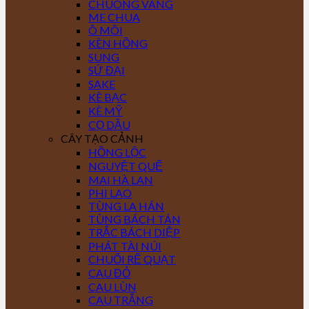
CHUÔNG VÀNG
ME CHUA
Ô MÔI
KÈN HỒNG
SUNG
SỨ ĐẠI
SAKE
KÈ BẠC
KÈ MỸ
CỌ DẦU
CÂY TẠO CẢNH
HỒNG LỘC
NGUYỆT QUẾ
MAI HÀ LAN
PHI LAO
TÙNG LA HÁN
TÙNG BÁCH TÁN
TRẮC BÁCH DIỆP
PHÁT TÀI NÚI
CHUỐI RẼ QUẠT
CAU ĐỎ
CAU LÙN
CAU TRẮNG