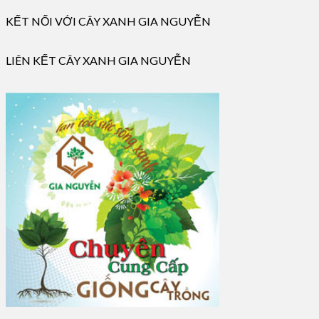
KẾT NỐI VỚI CÂY XANH GIA NGUYỄN
LIÊN KẾT CÂY XANH GIA NGUYỄN