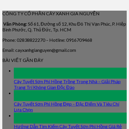
CÔNG TY CỔ PHẦN CÂY XANH GIA NGUYỄN
Văn Phòng:
Số 61, Đường số 12, Khu Đô Thị Vạn Phúc, P. Hiệp
Bình Phước, Q. Thủ Đức, Tp. HCM
Phone: 02838822270 – Hotline: 0916709468
Email: cayxanhgianguyen@gmail.com
BÀI VIẾT GẦN ĐÂY
09
Jan
Cây Tuyết Sơn Phi Hồng Trồng Trong Nhà – Giải Pháp
Trang Trí Không Gian Độc Đáo
09
Jan
Cây Tuyết Sơn Phi Hồng Đẹp – Đặc Điểm Và Tiêu Chí
Lựa Chọn
09
Jan
Hướng Dẫn Tìm Kiếm Cây Tuyết Sơn Phi Hồng Giá Rẻ