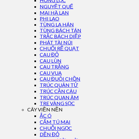
HỒNG LỘC
NGUYỆT QUẾ
MAI HÀ LAN
PHI LAO
TÙNG LA HÁN
TÙNG BÁCH TÁN
TRẮC BÁCH DIỆP
PHÁT TÀI NÚI
CHUỐI RẼ QUẠT
CAU ĐỎ
CAU LÙN
CAU TRẮNG
CAU VUA
CAU ĐUÔI CHỒN
TRÚC QUÂN TỬ
TRÚC CẦN CÂU
TRÚC QUAN ÂM
TRE VÀNG SỌC
CÂY VIỀN NỀN
ẮC Ó
CẨM TÚ MAI
CHUỖI NGỌC
DỀN ĐỎ