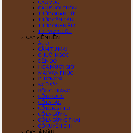
CAU VUA
CAU ĐUÔI CHỒN
TRÚC QUÂN TỬ
TRÚC CẦN CÂU
TRÚC QUAN ÂM
TRE VÀNG SỌC
CÂY VIỀN NỀN
ẮC Ó
CẨM TÚ MAI
CHUỖI NGỌC
DỀN ĐỎ
HOA MƯỜI GIỜ
MAI VẠN PHÚC
DƯƠNG XỈ
NGŨ SẮC
BÔNG TRANG
CỎ NHUNG
CỎ LÁ LẠC
CỎ LÔNG HEO
CỎ LÁ GỪNG
CỎ LÁ GỪNG THÁI
CỎ XUYẾN CHI
CÂY LÁ MÀU