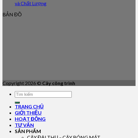
và Chất Lượng
BẢN ĐỒ
Copyright 2026 ©
Cây công trình
TRANG CHỦ
GIỚI THIỆU
HOẠT ĐỘNG
TƯ VẤN
SẢN PHẨM
CÂY ĐẠI THỤ – CÂY BÓNG MÁT