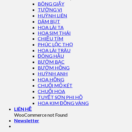
BÔNG GIẤY
TƯỜNG VI
HUỲNH LIÊN
DÂM BỤT
HOA LÀI TA
HOA SIM THÁI
CHIỀU TÍM
PHÚC LỘC THỌ
HOA LÀI TRÂU
ĐÔNG HẦU
BƯỚM BẠC
BƯỚM HỒNG
HUỲNH ANH
HOA HỒNG
CHUỐI MỎ KÉT
CHUỐI HOA
TUYẾT SƠN PHI HỒ
HOA KIM ĐỒNG VÀNG
LIÊN HỆ
WooCommerce not Found
Newsletter