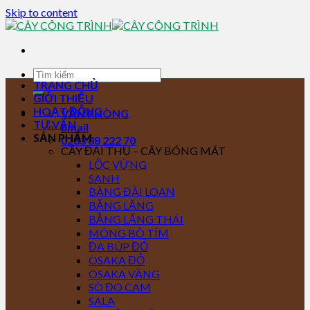
Skip to content
TRANG CHỦ
GIỚI THIỆU
HOẠT ĐỘNG
VĂN PHÒNG
TƯ VẤN
Email
SẢN PHẨM
0283 88 222 70
CÂY ĐẠI THỤ – CÂY BÓNG MÁT
LỘC VỪNG
SANH
BÀNG ĐÀI LOAN
BẰNG LĂNG
BẰNG LĂNG THÁI
MÓNG BÒ TÍM
ĐA BÚP ĐỎ
OSAKA ĐỎ
OSAKA VÀNG
SÒ ĐO CAM
SALA