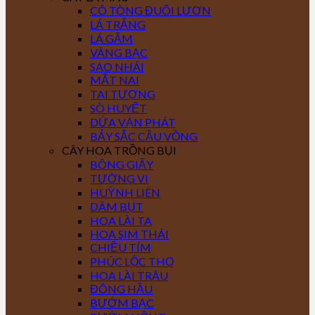
CÔ TÒNG ĐUÔI LƯƠN
LÁ TRẮNG
LÁ GẤM
VÀNG BẠC
SAO NHÁI
MẮT NAI
TAI TƯỢNG
SÒ HUYẾT
DỨA VẠN PHÁT
BẢY SẮC CẦU VỒNG
CÂY HOA TRỒNG BỤI
BÔNG GIẤY
TƯỜNG VI
HUỲNH LIÊN
DÂM BỤT
HOA LÀI TA
HOA SIM THÁI
CHIỀU TÍM
PHÚC LỘC THỌ
HOA LÀI TRÂU
ĐÔNG HẦU
BƯỚM BẠC