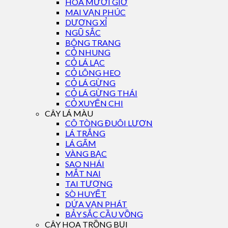
HOA MƯỜI GIỜ
MAI VẠN PHÚC
DƯƠNG XỈ
NGŨ SẮC
BÔNG TRANG
CỎ NHUNG
CỎ LÁ LẠC
CỎ LÔNG HEO
CỎ LÁ GỪNG
CỎ LÁ GỪNG THÁI
CỎ XUYẾN CHI
CÂY LÁ MÀU
CÔ TÒNG ĐUÔI LƯƠN
LÁ TRẮNG
LÁ GẤM
VÀNG BẠC
SAO NHÁI
MẮT NAI
TAI TƯỢNG
SÒ HUYẾT
DỨA VẠN PHÁT
BẢY SẮC CẦU VỒNG
CÂY HOA TRỒNG BỤI