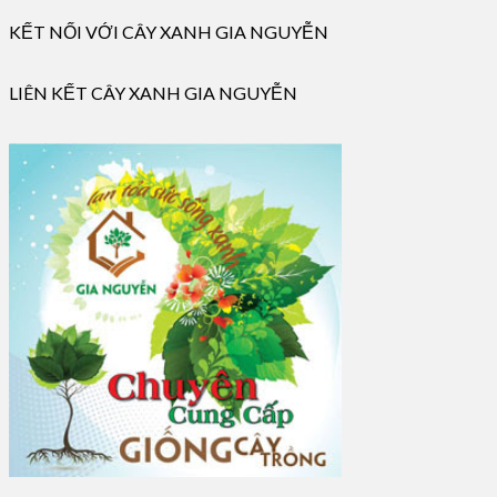
KẾT NỐI VỚI CÂY XANH GIA NGUYỄN
LIÊN KẾT CÂY XANH GIA NGUYỄN