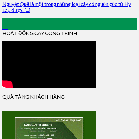
Nguyệt Quế là một trong những loại cây có nguồn gốc từ Hy
Lạp được [...]
18
Aug
HOẠT ĐỘNG CÂY CÔNG TRÌNH
QUÀ TẶNG KHÁCH HÀNG