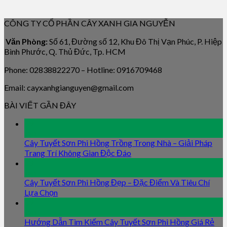
CÔNG TY CỔ PHẦN CÂY XANH GIA NGUYỄN
Văn Phòng:
Số 61, Đường số 12, Khu Đô Thị Vạn Phúc, P. Hiệp
Bình Phước, Q. Thủ Đức, Tp. HCM
Phone: 02838822270 – Hotline: 0916709468
Email: cayxanhgianguyen@gmail.com
BÀI VIẾT GẦN ĐÂY
09
Jan
Cây Tuyết Sơn Phi Hồng Trồng Trong Nhà – Giải Pháp
Trang Trí Không Gian Độc Đáo
09
Jan
Cây Tuyết Sơn Phi Hồng Đẹp – Đặc Điểm Và Tiêu Chí
Lựa Chọn
09
Jan
Hướng Dẫn Tìm Kiếm Cây Tuyết Sơn Phi Hồng Giá Rẻ