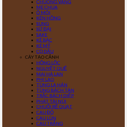
CHUÔNG VÀNG
ME CHUA
Ô MÔI
KÈN HỒNG
SUNG
SỨ ĐẠI
SAKE
KÈ BẠC
KÈ MỸ
CỌ DẦU
CÂY TẠO CẢNH
HỒNG LỘC
NGUYỆT QUẾ
MAI HÀ LAN
PHI LAO
TÙNG LA HÁN
TÙNG BÁCH TÁN
TRẮC BÁCH DIỆP
PHÁT TÀI NÚI
CHUỐI RẼ QUẠT
CAU ĐỎ
CAU LÙN
CAU TRẮNG