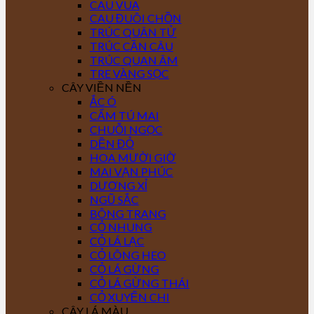
CAU VUA
CAU ĐUÔI CHỒN
TRÚC QUÂN TỬ
TRÚC CẦN CÂU
TRÚC QUAN ÂM
TRE VÀNG SỌC
CÂY VIỀN NỀN
ẮC Ó
CẨM TÚ MAI
CHUỖI NGỌC
DỀN ĐỎ
HOA MƯỜI GIỜ
MAI VẠN PHÚC
DƯƠNG XỈ
NGŨ SẮC
BÔNG TRANG
CỎ NHUNG
CỎ LÁ LẠC
CỎ LÔNG HEO
CỎ LÁ GỪNG
CỎ LÁ GỪNG THÁI
CỎ XUYẾN CHI
CÂY LÁ MÀU