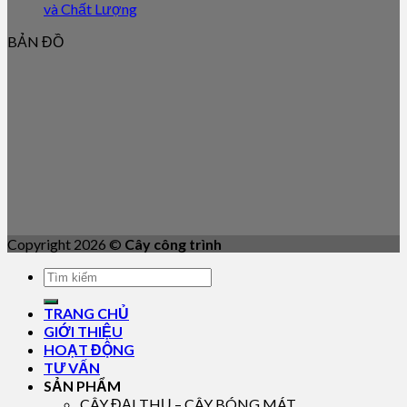
và Chất Lượng
BẢN ĐỒ
Copyright 2026 ©
Cây công trình
TRANG CHỦ
GIỚI THIỆU
HOẠT ĐỘNG
TƯ VẤN
SẢN PHẨM
CÂY ĐẠI THỤ – CÂY BÓNG MÁT