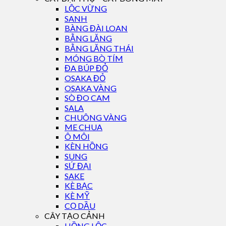
LỘC VỪNG
SANH
BÀNG ĐÀI LOAN
BẰNG LĂNG
BẰNG LĂNG THÁI
MÓNG BÒ TÍM
ĐA BÚP ĐỎ
OSAKA ĐỎ
OSAKA VÀNG
SÒ ĐO CAM
SALA
CHUÔNG VÀNG
ME CHUA
Ô MÔI
KÈN HỒNG
SUNG
SỨ ĐẠI
SAKE
KÈ BẠC
KÈ MỸ
CỌ DẦU
CÂY TẠO CẢNH
HỒNG LỘC