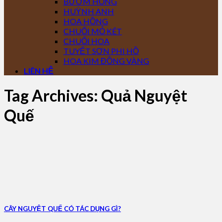
BƯỚM HỒNG
HUỲNH ANH
HOA HỒNG
CHUỐI MỎ KÉT
CHUỐI HOA
TUYẾT SƠN PHI HỒ
HOA KIM ĐỒNG VÀNG
LIÊN HỆ
Tag Archives:
Quả Nguyệt
Quế
CÂY NGUYỆT QUẾ CÓ TÁC DỤNG GÌ?