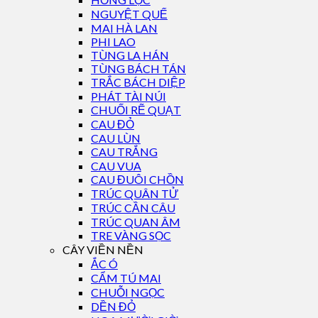
NGUYỆT QUẾ
MAI HÀ LAN
PHI LAO
TÙNG LA HÁN
TÙNG BÁCH TÁN
TRẮC BÁCH DIỆP
PHÁT TÀI NÚI
CHUỐI RẼ QUẠT
CAU ĐỎ
CAU LÙN
CAU TRẮNG
CAU VUA
CAU ĐUÔI CHỒN
TRÚC QUÂN TỬ
TRÚC CẦN CÂU
TRÚC QUAN ÂM
TRE VÀNG SỌC
CÂY VIỀN NỀN
ẮC Ó
CẨM TÚ MAI
CHUỖI NGỌC
DỀN ĐỎ