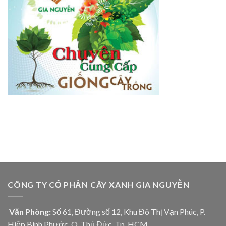
CÔNG TY CỔ PHẦN CÂY XANH GIA NGUYỄN
Văn Phòng:
Số 61, Đường số 12, Khu Đô Thị Vạn Phúc, P.
Hiệp Bình Phước, Q. Thủ Đức, Tp. HCM