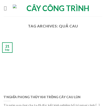
Skip
to
content
TAG ARCHIVES:
QUẢ CAU
21
Sep
Ý NGHĨA PHONG THỦY KHI TRỒNG CÂY CAU LÙN
Từ ngàn xưa ông cha ta đã đúc kết kinh nghiệm bố trí ngoại cảnh [...]