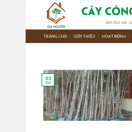
Skip
to
content
TRANG CHỦ
GIỚI THIỆU
HOẠT ĐỘNG
03
Oct