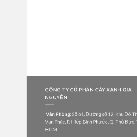
CÔNG TY CỔ PHẦN CÂY XANH GIA
NGUYỄN
Văn Phòng:
Số 61, Đường số 12, Khu Đô Th
Vạn Phúc, P. Hiệp Bình Phước, Q. Thủ Đức, 
HCM