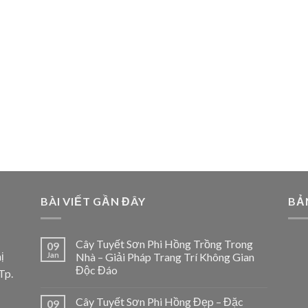
BÀI VIẾT GẦN ĐÂY
BẢ
Cây Tuyết Sơn Phi Hồng Trồng Trong
09
ị
Jan
Nhà – Giải Pháp Trang Trí Không Gian
Độc Đáo
Tp.
Cây Tuyết Sơn Phi Hồng Đẹp – Đặc
09