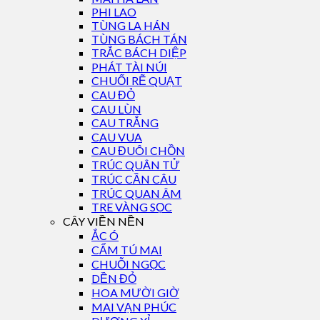
PHI LAO
TÙNG LA HÁN
TÙNG BÁCH TÁN
TRẮC BÁCH DIỆP
PHÁT TÀI NÚI
CHUỐI RẼ QUẠT
CAU ĐỎ
CAU LÙN
CAU TRẮNG
CAU VUA
CAU ĐUÔI CHỒN
TRÚC QUÂN TỬ
TRÚC CẦN CÂU
TRÚC QUAN ÂM
TRE VÀNG SỌC
CÂY VIỀN NỀN
ẮC Ó
CẨM TÚ MAI
CHUỖI NGỌC
DỀN ĐỎ
HOA MƯỜI GIỜ
MAI VẠN PHÚC