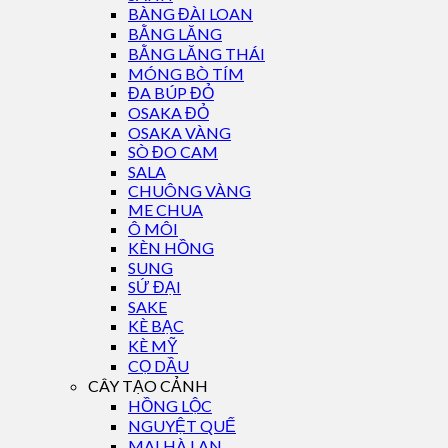
BÀNG ĐÀI LOAN
BẰNG LĂNG
BẰNG LĂNG THÁI
MÓNG BÒ TÍM
ĐA BÚP ĐỎ
OSAKA ĐỎ
OSAKA VÀNG
SÒ ĐO CAM
SALA
CHUÔNG VÀNG
ME CHUA
Ô MÔI
KÈN HỒNG
SUNG
SỨ ĐẠI
SAKE
KÈ BẠC
KÈ MỸ
CỌ DẦU
CÂY TẠO CẢNH
HỒNG LỘC
NGUYỆT QUẾ
MAI HÀ LAN