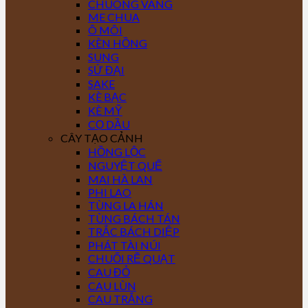
CHUÔNG VÀNG
ME CHUA
Ô MÔI
KÈN HỒNG
SUNG
SỨ ĐẠI
SAKE
KÈ BẠC
KÈ MỸ
CỌ DẦU
CÂY TẠO CẢNH
HỒNG LỘC
NGUYỆT QUẾ
MAI HÀ LAN
PHI LAO
TÙNG LA HÁN
TÙNG BÁCH TÁN
TRẮC BÁCH DIỆP
PHÁT TÀI NÚI
CHUỐI RẼ QUẠT
CAU ĐỎ
CAU LÙN
CAU TRẮNG