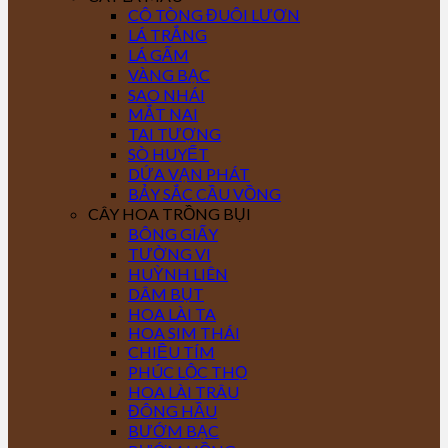
CÔ TÒNG ĐUÔI LƯƠN
LÁ TRẮNG
LÁ GẤM
VÀNG BẠC
SAO NHÁI
MẮT NAI
TAI TƯỢNG
SÒ HUYẾT
DỨA VẠN PHÁT
BẢY SẮC CẦU VỒNG
CÂY HOA TRỒNG BỤI
BÔNG GIẤY
TƯỜNG VI
HUỲNH LIÊN
DÂM BỤT
HOA LÀI TA
HOA SIM THÁI
CHIỀU TÍM
PHÚC LỘC THỌ
HOA LÀI TRÂU
ĐÔNG HẦU
BƯỚM BẠC