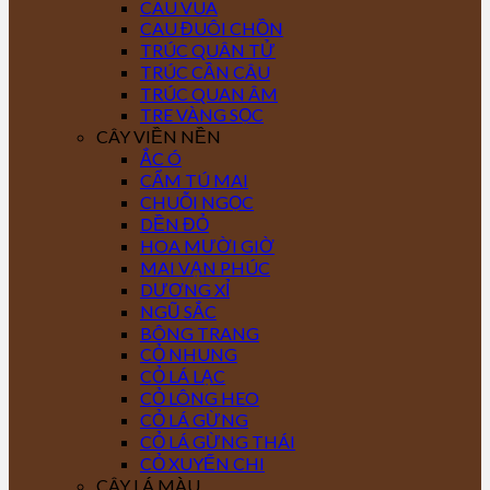
CAU VUA
CAU ĐUÔI CHỒN
TRÚC QUÂN TỬ
TRÚC CẦN CÂU
TRÚC QUAN ÂM
TRE VÀNG SỌC
CÂY VIỀN NỀN
ẮC Ó
CẨM TÚ MAI
CHUỖI NGỌC
DỀN ĐỎ
HOA MƯỜI GIỜ
MAI VẠN PHÚC
DƯƠNG XỈ
NGŨ SẮC
BÔNG TRANG
CỎ NHUNG
CỎ LÁ LẠC
CỎ LÔNG HEO
CỎ LÁ GỪNG
CỎ LÁ GỪNG THÁI
CỎ XUYẾN CHI
CÂY LÁ MÀU