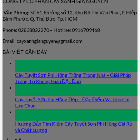
CÔNG TY CỔ PHẦN CÂY XANH GIA NGUYỄN
Văn Phòng:
Số 61, Đường số 12, Khu Đô Thị Vạn Phúc, P. Hiệp
Bình Phước, Q. Thủ Đức, Tp. HCM
Phone: 02838822270 – Hotline: 0916709468
Email: cayxanhgianguyen@gmail.com
BÀI VIẾT GẦN ĐÂY
09
Jan
Cây Tuyết Sơn Phi Hồng Trồng Trong Nhà – Giải Pháp
Trang Trí Không Gian Độc Đáo
09
Jan
Cây Tuyết Sơn Phi Hồng Đẹp – Đặc Điểm Và Tiêu Chí
Lựa Chọn
09
Jan
Hướng Dẫn Tìm Kiếm Cây Tuyết Sơn Phi Hồng Giá Rẻ
và Chất Lượng