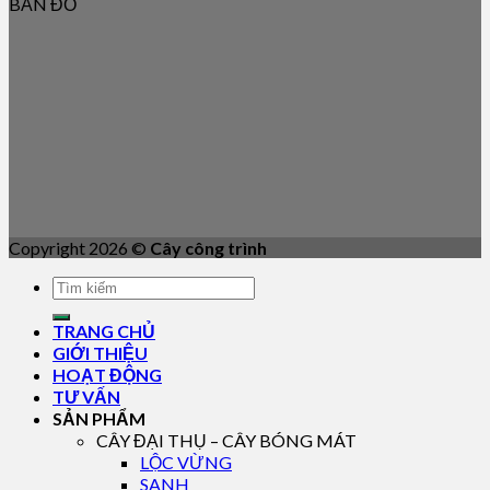
BẢN ĐỒ
Copyright 2026 ©
Cây công trình
TRANG CHỦ
GIỚI THIỆU
HOẠT ĐỘNG
TƯ VẤN
SẢN PHẨM
CÂY ĐẠI THỤ – CÂY BÓNG MÁT
LỘC VỪNG
SANH