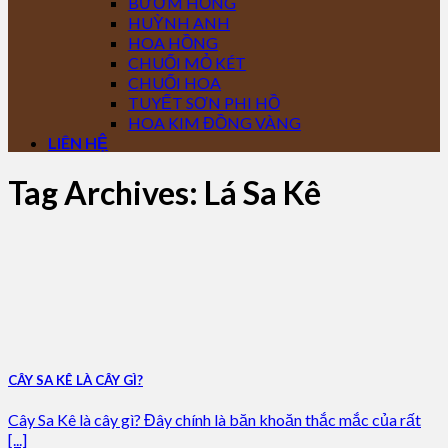
BƯỚM HỒNG
HUỲNH ANH
HOA HỒNG
CHUỐI MỎ KÉT
CHUỐI HOA
TUYẾT SƠN PHI HỒ
HOA KIM ĐỒNG VÀNG
LIÊN HỆ
Tag Archives:
Lá Sa Kê
CÂY SA KÊ LÀ CÂY GÌ?
Cây Sa Kê là cây gì? Đây chính là băn khoăn thắc mắc của rất
[...]