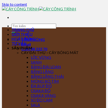
Skip to content
TRANG CHỦ
GIỚI THIỆU
HOẠT ĐỘNG
VĂN PHÒNG
TƯ VẤN
Email
SẢN PHẨM
0283 88 222 70
CÂY ĐẠI THỤ – CÂY BÓNG MÁT
LỘC VỪNG
SANH
BÀNG ĐÀI LOAN
BẰNG LĂNG
BẰNG LĂNG THÁI
MÓNG BÒ TÍM
ĐA BÚP ĐỎ
OSAKA ĐỎ
OSAKA VÀNG
SÒ ĐO CAM
SALA