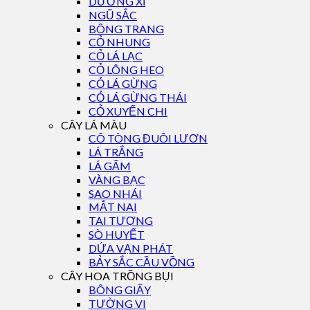
DƯƠNG XỈ
NGŨ SẮC
BÔNG TRANG
CỎ NHUNG
CỎ LÁ LẠC
CỎ LÔNG HEO
CỎ LÁ GỪNG
CỎ LÁ GỪNG THÁI
CỎ XUYẾN CHI
CÂY LÁ MÀU
CÔ TÒNG ĐUÔI LƯƠN
LÁ TRẮNG
LÁ GẤM
VÀNG BẠC
SAO NHÁI
MẮT NAI
TAI TƯỢNG
SÒ HUYẾT
DỨA VẠN PHÁT
BẢY SẮC CẦU VỒNG
CÂY HOA TRỒNG BỤI
BÔNG GIẤY
TƯỜNG VI