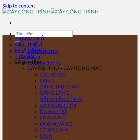
Skip to content
TRANG CHỦ
GIỚI THIỆU
HOẠT ĐỘNG
VĂN PHÒNG
TƯ VẤN
Email
SẢN PHẨM
0283 88 222 70
CÂY ĐẠI THỤ – CÂY BÓNG MÁT
LỘC VỪNG
SANH
BÀNG ĐÀI LOAN
BẰNG LĂNG
BẰNG LĂNG THÁI
MÓNG BÒ TÍM
ĐA BÚP ĐỎ
OSAKA ĐỎ
OSAKA VÀNG
SÒ ĐO CAM
SALA