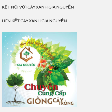
KẾT NỐI VỚI CÂY XANH GIA NGUYỄN
LIÊN KẾT CÂY XANH GIA NGUYỄN