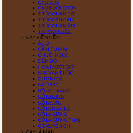
CAU VUA
CAU ĐUÔI CHỒN
TRÚC QUÂN TỬ
TRÚC CẦN CÂU
TRÚC QUAN ÂM
TRE VÀNG SỌC
CÂY VIỀN NỀN
ẮC Ó
CẨM TÚ MAI
CHUỖI NGỌC
DỀN ĐỎ
HOA MƯỜI GIỜ
MAI VẠN PHÚC
DƯƠNG XỈ
NGŨ SẮC
BÔNG TRANG
CỎ NHUNG
CỎ LÁ LẠC
CỎ LÔNG HEO
CỎ LÁ GỪNG
CỎ LÁ GỪNG THÁI
CỎ XUYẾN CHI
CÂY LÁ MÀU