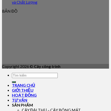
và Chất Lượng
BẢN ĐỒ
Copyright 2026 ©
Cây công trình
TRANG CHỦ
GIỚI THIỆU
HOẠT ĐỘNG
TƯ VẤN
SẢN PHẨM
CÂY ĐẠI THỤ – CÂY BÓNG MÁT