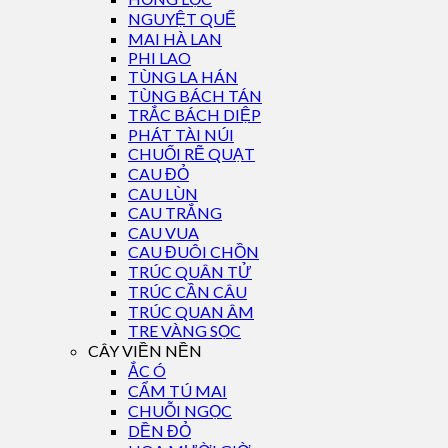
NGUYỆT QUẾ
MAI HÀ LAN
PHI LAO
TÙNG LA HÁN
TÙNG BÁCH TÁN
TRẮC BÁCH DIỆP
PHÁT TÀI NÚI
CHUỐI RẼ QUẠT
CAU ĐỎ
CAU LÙN
CAU TRẮNG
CAU VUA
CAU ĐUÔI CHỒN
TRÚC QUÂN TỬ
TRÚC CẦN CÂU
TRÚC QUAN ÂM
TRE VÀNG SỌC
CÂY VIỀN NỀN
ẮC Ó
CẨM TÚ MAI
CHUỖI NGỌC
DỀN ĐỎ