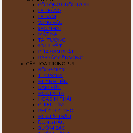
CÔ TÒNG ĐUÔI LƯƠN
LÁ TRẮNG
LÁ GẤM
VÀNG BẠC
SAO NHÁI
MẮT NAI
TAI TƯỢNG
SÒ HUYẾT
DỨA VẠN PHÁT
BẢY SẮC CẦU VỒNG
CÂY HOA TRỒNG BỤI
BÔNG GIẤY
TƯỜNG VI
HUỲNH LIÊN
DÂM BỤT
HOA LÀI TA
HOA SIM THÁI
CHIỀU TÍM
PHÚC LỘC THỌ
HOA LÀI TRÂU
ĐÔNG HẦU
BƯỚM BẠC