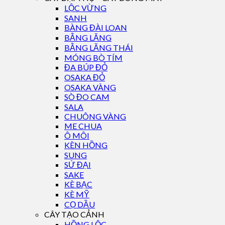
LỘC VỪNG
SANH
BÀNG ĐÀI LOAN
BẰNG LĂNG
BẰNG LĂNG THÁI
MÓNG BÒ TÍM
ĐA BÚP ĐỎ
OSAKA ĐỎ
OSAKA VÀNG
SÒ ĐO CAM
SALA
CHUÔNG VÀNG
ME CHUA
Ô MÔI
KÈN HỒNG
SUNG
SỨ ĐẠI
SAKE
KÈ BẠC
KÈ MỸ
CỌ DẦU
CÂY TẠO CẢNH
HỒNG LỘC