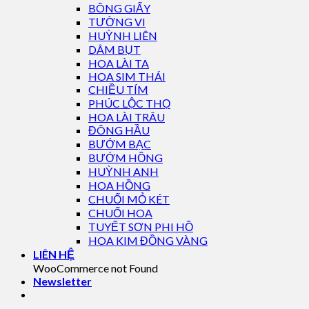
BÔNG GIẤY
TƯỜNG VI
HUỲNH LIÊN
DÂM BỤT
HOA LÀI TA
HOA SIM THÁI
CHIỀU TÍM
PHÚC LỘC THỌ
HOA LÀI TRÂU
ĐÔNG HẦU
BƯỚM BẠC
BƯỚM HỒNG
HUỲNH ANH
HOA HỒNG
CHUỐI MỎ KÉT
CHUỐI HOA
TUYẾT SƠN PHI HỒ
HOA KIM ĐỒNG VÀNG
LIÊN HỆ
WooCommerce not Found
Newsletter