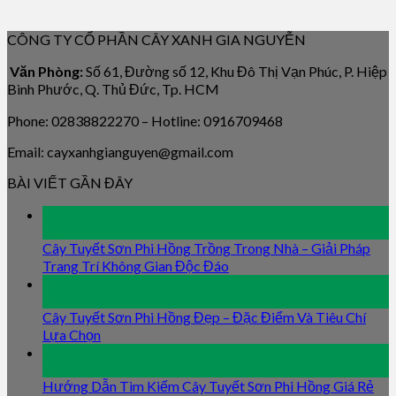
CÔNG TY CỔ PHẦN CÂY XANH GIA NGUYỄN
Văn Phòng:
Số 61, Đường số 12, Khu Đô Thị Vạn Phúc, P. Hiệp
Bình Phước, Q. Thủ Đức, Tp. HCM
Phone: 02838822270 – Hotline: 0916709468
Email: cayxanhgianguyen@gmail.com
BÀI VIẾT GẦN ĐÂY
09
Jan
Cây Tuyết Sơn Phi Hồng Trồng Trong Nhà – Giải Pháp
Trang Trí Không Gian Độc Đáo
09
Jan
Cây Tuyết Sơn Phi Hồng Đẹp – Đặc Điểm Và Tiêu Chí
Lựa Chọn
09
Jan
Hướng Dẫn Tìm Kiếm Cây Tuyết Sơn Phi Hồng Giá Rẻ