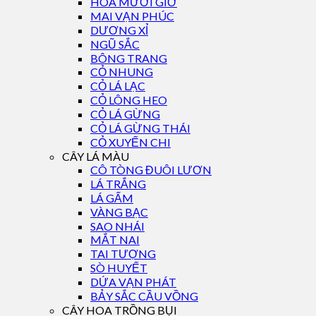
HOA MƯỜI GIỜ
MAI VẠN PHÚC
DƯƠNG XỈ
NGŨ SẮC
BÔNG TRANG
CỎ NHUNG
CỎ LÁ LẠC
CỎ LÔNG HEO
CỎ LÁ GỪNG
CỎ LÁ GỪNG THÁI
CỎ XUYẾN CHI
CÂY LÁ MÀU
CÔ TÒNG ĐUÔI LƯƠN
LÁ TRẮNG
LÁ GẤM
VÀNG BẠC
SAO NHÁI
MẮT NAI
TAI TƯỢNG
SÒ HUYẾT
DỨA VẠN PHÁT
BẢY SẮC CẦU VỒNG
CÂY HOA TRỒNG BỤI