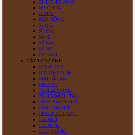
CHUÔNG VÀNG
ME CHUA
Ô MÔI
KÈN HỒNG
SUNG
SỨ ĐẠI
SAKE
KÈ BẠC
KÈ MỸ
CỌ DẦU
CÂY TẠO CẢNH
HỒNG LỘC
NGUYỆT QUẾ
MAI HÀ LAN
PHI LAO
TÙNG LA HÁN
TÙNG BÁCH TÁN
TRẮC BÁCH DIỆP
PHÁT TÀI NÚI
CHUỐI RẼ QUẠT
CAU ĐỎ
CAU LÙN
CAU TRẮNG