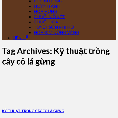
BƯỚM HỒNG
HUỲNH ANH
HOA HỒNG
CHUỐI MỎ KÉT
CHUỐI HOA
TUYẾT SƠN PHI HỒ
HOA KIM ĐỒNG VÀNG
LIÊN HỆ
Tag Archives:
Kỹ thuật trồng
cây cỏ lá gừng
KỸ THUẬT TRỒNG CÂY CỎ LÁ GỪNG