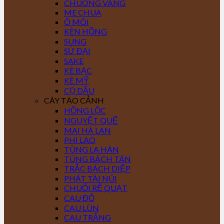
CHUÔNG VÀNG
ME CHUA
Ô MÔI
KÈN HỒNG
SUNG
SỨ ĐẠI
SAKE
KÈ BẠC
KÈ MỸ
CỌ DẦU
CÂY TẠO CẢNH
HỒNG LỘC
NGUYỆT QUẾ
MAI HÀ LAN
PHI LAO
TÙNG LA HÁN
TÙNG BÁCH TÁN
TRẮC BÁCH DIỆP
PHÁT TÀI NÚI
CHUỐI RẼ QUẠT
CAU ĐỎ
CAU LÙN
CAU TRẮNG