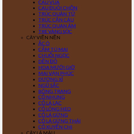
CAU VUA
CAU ĐUÔI CHỒN
TRÚC QUÂN TỬ
TRÚC CẦN CÂU
TRÚC QUAN ÂM
TRE VÀNG SỌC
CÂY VIỀN NỀN
ẮC Ó
CẨM TÚ MAI
CHUỖI NGỌC
DỀN ĐỎ
HOA MƯỜI GIỜ
MAI VẠN PHÚC
DƯƠNG XỈ
NGŨ SẮC
BÔNG TRANG
CỎ NHUNG
CỎ LÁ LẠC
CỎ LÔNG HEO
CỎ LÁ GỪNG
CỎ LÁ GỪNG THÁI
CỎ XUYẾN CHI
CÂY LÁ MÀU