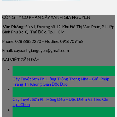
CÔNG TY CỔ PHẦN CÂY XANH GIA NGUYỄN
Văn Phòng:
Số 61, Đường số 12, Khu Đô Thị Vạn Phúc, P. Hiệp
Bình Phước, Q. Thủ Đức, Tp. HCM
Phone: 02838822270 – Hotline: 0916709468
Email: cayxanhgianguyen@gmail.com
BÀI VIẾT GẦN ĐÂY
09
Jan
Cây Tuyết Sơn Phi Hồng Trồng Trong Nhà – Giải Pháp
Trang Trí Không Gian Độc Đáo
09
Jan
Cây Tuyết Sơn Phi Hồng Đẹp – Đặc Điểm Và Tiêu Chí
Lựa Chọn
09
Jan