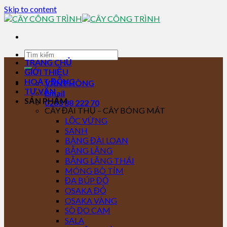
Skip to content
TRANG CHỦ
GIỚI THIỆU
HOẠT ĐỘNG
VĂN PHÒNG
TƯ VẤN
Email
SẢN PHẨM
0283 88 222 70
CÂY ĐẠI THỤ – CÂY BÓNG MÁT
LỘC VỪNG
SANH
BÀNG ĐÀI LOAN
BẰNG LĂNG
BẰNG LĂNG THÁI
MÓNG BÒ TÍM
ĐA BÚP ĐỎ
OSAKA ĐỎ
OSAKA VÀNG
SÒ ĐO CAM
SALA