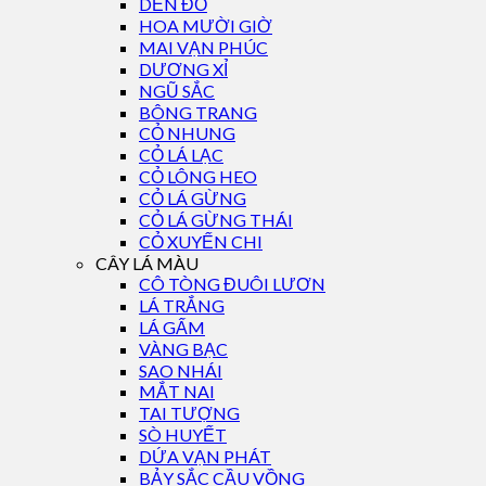
DỀN ĐỎ
HOA MƯỜI GIỜ
MAI VẠN PHÚC
DƯƠNG XỈ
NGŨ SẮC
BÔNG TRANG
CỎ NHUNG
CỎ LÁ LẠC
CỎ LÔNG HEO
CỎ LÁ GỪNG
CỎ LÁ GỪNG THÁI
CỎ XUYẾN CHI
CÂY LÁ MÀU
CÔ TÒNG ĐUÔI LƯƠN
LÁ TRẮNG
LÁ GẤM
VÀNG BẠC
SAO NHÁI
MẮT NAI
TAI TƯỢNG
SÒ HUYẾT
DỨA VẠN PHÁT
BẢY SẮC CẦU VỒNG