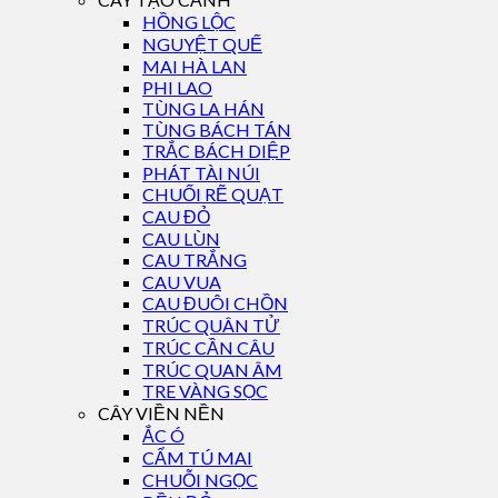
HỒNG LỘC
NGUYỆT QUẾ
MAI HÀ LAN
PHI LAO
TÙNG LA HÁN
TÙNG BÁCH TÁN
TRẮC BÁCH DIỆP
PHÁT TÀI NÚI
CHUỐI RẼ QUẠT
CAU ĐỎ
CAU LÙN
CAU TRẮNG
CAU VUA
CAU ĐUÔI CHỒN
TRÚC QUÂN TỬ
TRÚC CẦN CÂU
TRÚC QUAN ÂM
TRE VÀNG SỌC
CÂY VIỀN NỀN
ẮC Ó
CẨM TÚ MAI
CHUỖI NGỌC