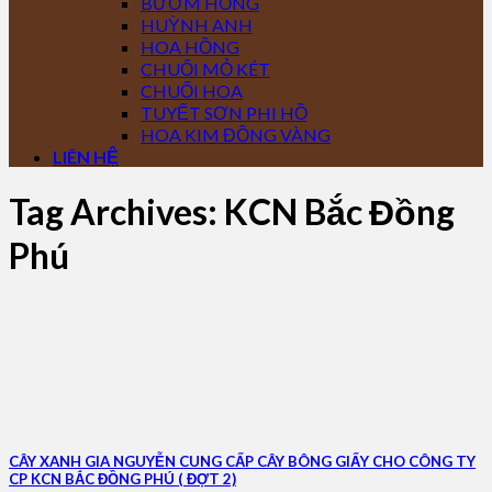
BƯỚM HỒNG
HUỲNH ANH
HOA HỒNG
CHUỐI MỎ KÉT
CHUỐI HOA
TUYẾT SƠN PHI HỒ
HOA KIM ĐỒNG VÀNG
LIÊN HỆ
Tag Archives:
KCN Bắc Đồng
Phú
CÂY XANH GIA NGUYỄN CUNG CẤP CÂY BÔNG GIẤY CHO CÔNG TY
CP KCN BẮC ĐỒNG PHÚ ( ĐỢT 2)