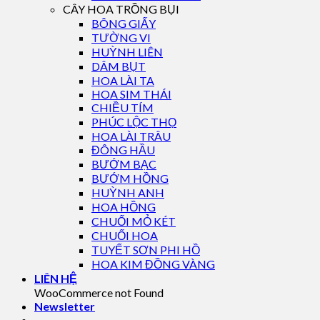
CÂY HOA TRỒNG BỤI
BÔNG GIẤY
TƯỜNG VI
HUỲNH LIÊN
DÂM BỤT
HOA LÀI TA
HOA SIM THÁI
CHIỀU TÍM
PHÚC LỘC THỌ
HOA LÀI TRÂU
ĐÔNG HẦU
BƯỚM BẠC
BƯỚM HỒNG
HUỲNH ANH
HOA HỒNG
CHUỐI MỎ KÉT
CHUỐI HOA
TUYẾT SƠN PHI HỒ
HOA KIM ĐỒNG VÀNG
LIÊN HỆ
WooCommerce not Found
Newsletter