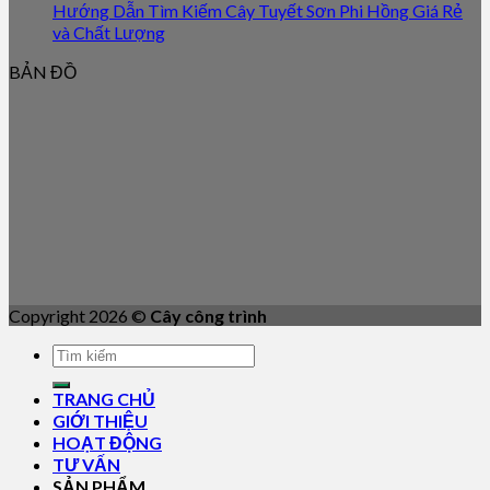
Hướng Dẫn Tìm Kiếm Cây Tuyết Sơn Phi Hồng Giá Rẻ
và Chất Lượng
BẢN ĐỒ
Copyright 2026 ©
Cây công trình
TRANG CHỦ
GIỚI THIỆU
HOẠT ĐỘNG
TƯ VẤN
SẢN PHẨM