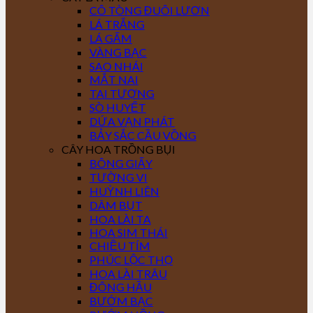
CÔ TÒNG ĐUÔI LƯƠN
LÁ TRẮNG
LÁ GẤM
VÀNG BẠC
SAO NHÁI
MẮT NAI
TAI TƯỢNG
SÒ HUYẾT
DỨA VẠN PHÁT
BẢY SẮC CẦU VỒNG
CÂY HOA TRỒNG BỤI
BÔNG GIẤY
TƯỜNG VI
HUỲNH LIÊN
DÂM BỤT
HOA LÀI TA
HOA SIM THÁI
CHIỀU TÍM
PHÚC LỘC THỌ
HOA LÀI TRÂU
ĐÔNG HẦU
BƯỚM BẠC