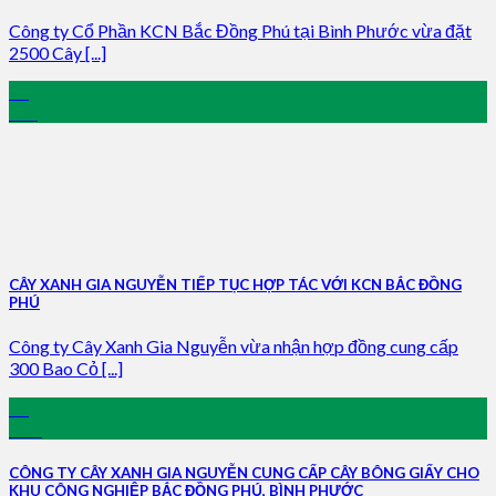
Công ty Cổ Phần KCN Bắc Đồng Phú tại Bình Phước vừa đặt
2500 Cây [...]
25
Feb
CÂY XANH GIA NGUYỄN TIẾP TỤC HỢP TÁC VỚI KCN BẮC ĐỒNG
PHÚ
Công ty Cây Xanh Gia Nguyễn vừa nhận hợp đồng cung cấp
300 Bao Cỏ [...]
27
Nov
CÔNG TY CÂY XANH GIA NGUYỄN CUNG CẤP CÂY BÔNG GIẤY CHO
KHU CÔNG NGHIỆP BẮC ĐỒNG PHÚ, BÌNH PHƯỚC