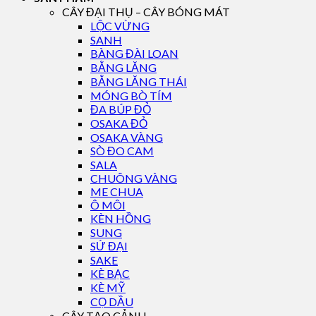
CÂY ĐẠI THỤ – CÂY BÓNG MÁT
LỘC VỪNG
SANH
BÀNG ĐÀI LOAN
BẰNG LĂNG
BẰNG LĂNG THÁI
MÓNG BÒ TÍM
ĐA BÚP ĐỎ
OSAKA ĐỎ
OSAKA VÀNG
SÒ ĐO CAM
SALA
CHUÔNG VÀNG
ME CHUA
Ô MÔI
KÈN HỒNG
SUNG
SỨ ĐẠI
SAKE
KÈ BẠC
KÈ MỸ
CỌ DẦU
CÂY TẠO CẢNH