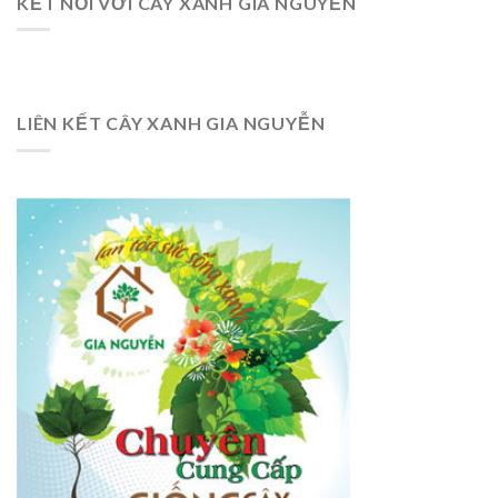
KẾT NỐI VỚI CÂY XANH GIA NGUYỄN
LIÊN KẾT CÂY XANH GIA NGUYỄN