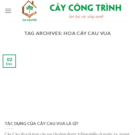
Skip
to
content
TAG ARCHIVES:
HOA CÂY CAU VUA
02
Dec
TÁC DỤNG CỦA CÂY CAU VUA LÀ GÌ?
Cây Cau Vua là loại cây ưa chuộng được trồng nhiều ở nước ta, trong