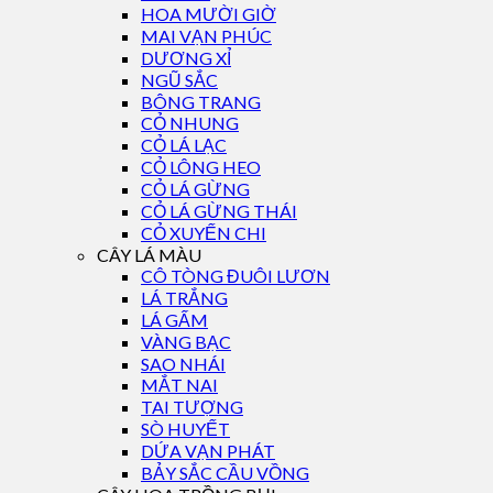
HOA MƯỜI GIỜ
MAI VẠN PHÚC
DƯƠNG XỈ
NGŨ SẮC
BÔNG TRANG
CỎ NHUNG
CỎ LÁ LẠC
CỎ LÔNG HEO
CỎ LÁ GỪNG
CỎ LÁ GỪNG THÁI
CỎ XUYẾN CHI
CÂY LÁ MÀU
CÔ TÒNG ĐUÔI LƯƠN
LÁ TRẮNG
LÁ GẤM
VÀNG BẠC
SAO NHÁI
MẮT NAI
TAI TƯỢNG
SÒ HUYẾT
DỨA VẠN PHÁT
BẢY SẮC CẦU VỒNG