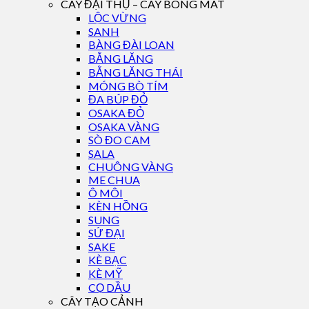
CÂY ĐẠI THỤ – CÂY BÓNG MÁT
LỘC VỪNG
SANH
BÀNG ĐÀI LOAN
BẰNG LĂNG
BẰNG LĂNG THÁI
MÓNG BÒ TÍM
ĐA BÚP ĐỎ
OSAKA ĐỎ
OSAKA VÀNG
SÒ ĐO CAM
SALA
CHUÔNG VÀNG
ME CHUA
Ô MÔI
KÈN HỒNG
SUNG
SỨ ĐẠI
SAKE
KÈ BẠC
KÈ MỸ
CỌ DẦU
CÂY TẠO CẢNH