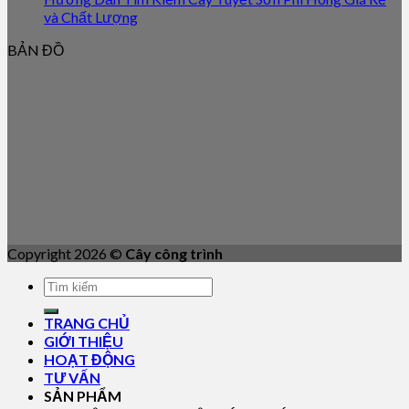
và Chất Lượng
BẢN ĐỒ
Copyright 2026 ©
Cây công trình
TRANG CHỦ
GIỚI THIỆU
HOẠT ĐỘNG
TƯ VẤN
SẢN PHẨM