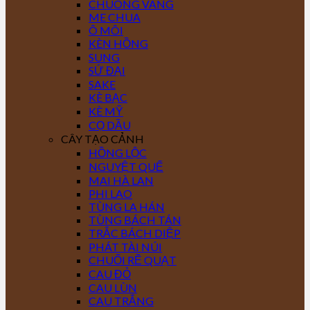
CHUÔNG VÀNG
ME CHUA
Ô MÔI
KÈN HỒNG
SUNG
SỨ ĐẠI
SAKE
KÈ BẠC
KÈ MỸ
CỌ DẦU
CÂY TẠO CẢNH
HỒNG LỘC
NGUYỆT QUẾ
MAI HÀ LAN
PHI LAO
TÙNG LA HÁN
TÙNG BÁCH TÁN
TRẮC BÁCH DIỆP
PHÁT TÀI NÚI
CHUỐI RẼ QUẠT
CAU ĐỎ
CAU LÙN
CAU TRẮNG