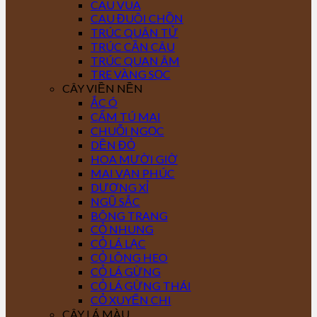
CAU VUA
CAU ĐUÔI CHỒN
TRÚC QUÂN TỬ
TRÚC CẦN CÂU
TRÚC QUAN ÂM
TRE VÀNG SỌC
CÂY VIỀN NỀN
ẮC Ó
CẨM TÚ MAI
CHUỖI NGỌC
DỀN ĐỎ
HOA MƯỜI GIỜ
MAI VẠN PHÚC
DƯƠNG XỈ
NGŨ SẮC
BÔNG TRANG
CỎ NHUNG
CỎ LÁ LẠC
CỎ LÔNG HEO
CỎ LÁ GỪNG
CỎ LÁ GỪNG THÁI
CỎ XUYẾN CHI
CÂY LÁ MÀU