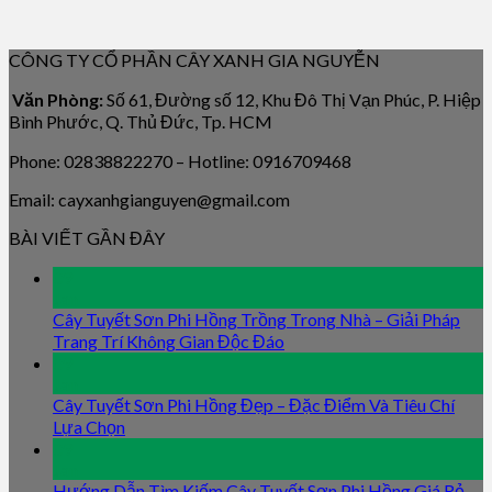
CÔNG TY CỔ PHẦN CÂY XANH GIA NGUYỄN
Văn Phòng:
Số 61, Đường số 12, Khu Đô Thị Vạn Phúc, P. Hiệp
Bình Phước, Q. Thủ Đức, Tp. HCM
Phone: 02838822270 – Hotline: 0916709468
Email: cayxanhgianguyen@gmail.com
BÀI VIẾT GẦN ĐÂY
09
Jan
Cây Tuyết Sơn Phi Hồng Trồng Trong Nhà – Giải Pháp
Trang Trí Không Gian Độc Đáo
09
Jan
Cây Tuyết Sơn Phi Hồng Đẹp – Đặc Điểm Và Tiêu Chí
Lựa Chọn
09
Jan
Hướng Dẫn Tìm Kiếm Cây Tuyết Sơn Phi Hồng Giá Rẻ