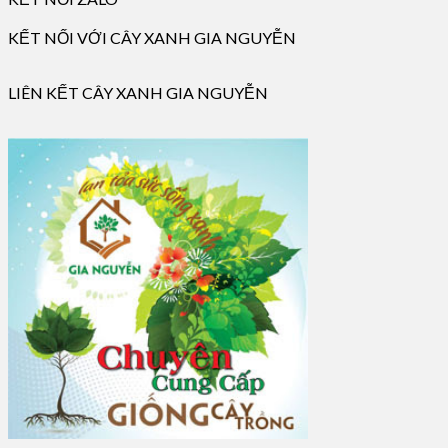
KẾT NỐI VỚI CÂY XANH GIA NGUYỄN
LIÊN KẾT CÂY XANH GIA NGUYỄN