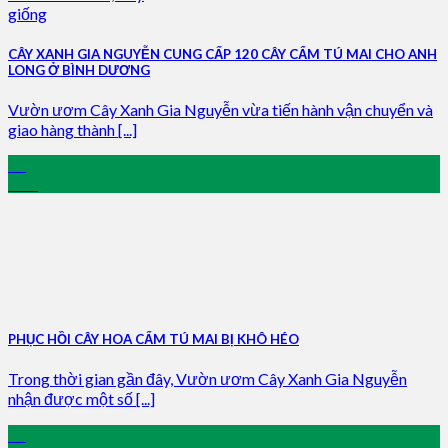
CÂY XANH GIA NGUYỄN CUNG CẤP 120 CÂY CẨM TÚ MAI CHO ANH
LONG Ở BÌNH DƯƠNG
Vườn ươm Cây Xanh Gia Nguyễn vừa tiến hành vận chuyển và
giao hàng thành [...]
11
Mar
PHỤC HỒI CÂY HOA CẨM TÚ MAI BỊ KHÔ HÉO
Trong thời gian gần đây, Vườn ươm Cây Xanh Gia Nguyễn
nhận được một số [...]
26