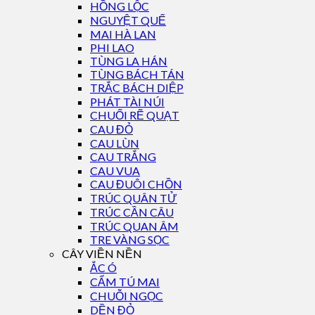
HỒNG LỘC
NGUYỆT QUẾ
MAI HÀ LAN
PHI LAO
TÙNG LA HÁN
TÙNG BÁCH TÁN
TRẮC BÁCH DIỆP
PHÁT TÀI NÚI
CHUỐI RẼ QUẠT
CAU ĐỎ
CAU LÙN
CAU TRẮNG
CAU VUA
CAU ĐUÔI CHỒN
TRÚC QUÂN TỬ
TRÚC CẦN CÂU
TRÚC QUAN ÂM
TRE VÀNG SỌC
CÂY VIỀN NỀN
ẮC Ó
CẨM TÚ MAI
CHUỖI NGỌC
DỀN ĐỎ