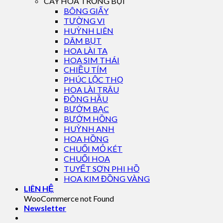
CÂY HOA TRỒNG BỤI
BÔNG GIẤY
TƯỜNG VI
HUỲNH LIÊN
DÂM BỤT
HOA LÀI TA
HOA SIM THÁI
CHIỀU TÍM
PHÚC LỘC THỌ
HOA LÀI TRÂU
ĐÔNG HẦU
BƯỚM BẠC
BƯỚM HỒNG
HUỲNH ANH
HOA HỒNG
CHUỐI MỎ KÉT
CHUỐI HOA
TUYẾT SƠN PHI HỒ
HOA KIM ĐỒNG VÀNG
LIÊN HỆ
WooCommerce not Found
Newsletter