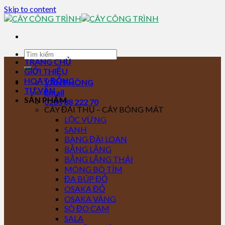
Skip to content
TRANG CHỦ
GIỚI THIỆU
HOẠT ĐỘNG
VĂN PHÒNG
TƯ VẤN
Email
SẢN PHẨM
0283 88 222 70
CÂY ĐẠI THỤ – CÂY BÓNG MÁT
LỘC VỪNG
SANH
BÀNG ĐÀI LOAN
BẰNG LĂNG
BẰNG LĂNG THÁI
MÓNG BÒ TÍM
ĐA BÚP ĐỎ
OSAKA ĐỎ
OSAKA VÀNG
SÒ ĐO CAM
SALA