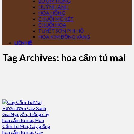
BƯỚM HỒNG
HUỲNH ANH
HOA HỒNG
CHUỐI MỎ KÉT
CHUỐI HOA
TUYẾT SƠN PHI HỒ
HOA KIM ĐỒNG VÀNG
LIÊN HỆ
Tag Archives:
hoa cẩm tú mai