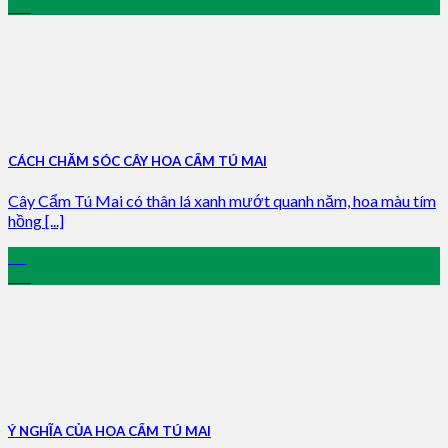
Jan
CÁCH CHĂM SÓC CÂY HOA CẨM TÚ MAI
Cây Cẩm Tú Mai có thân lá xanh mướt quanh năm, hoa màu tím
hồng [...]
24
Jan
Ý NGHĨA CỦA HOA CẨM TÚ MAI