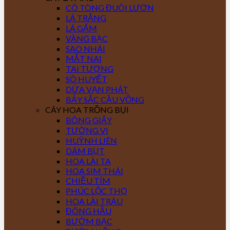
CÔ TÒNG ĐUÔI LƯƠN
LÁ TRẮNG
LÁ GẤM
VÀNG BẠC
SAO NHÁI
MẮT NAI
TAI TƯỢNG
SÒ HUYẾT
DỨA VẠN PHÁT
BẢY SẮC CẦU VỒNG
CÂY HOA TRỒNG BỤI
BÔNG GIẤY
TƯỜNG VI
HUỲNH LIÊN
DÂM BỤT
HOA LÀI TA
HOA SIM THÁI
CHIỀU TÍM
PHÚC LỘC THỌ
HOA LÀI TRÂU
ĐÔNG HẦU
BƯỚM BẠC