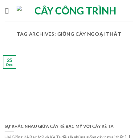
Skip
to
content
TAG ARCHIVES:
GIỐNG CÂY NGOẠI THẤT
25
Dec
SỰ KHÁC NHAU GIỮA CÂY KÈ BẠC MỸ VỚI CÂY KÈ TA
Hai Giống Kè Bạc Mỹ và Kè Ta đều là những giống cây ngoại thất [...]