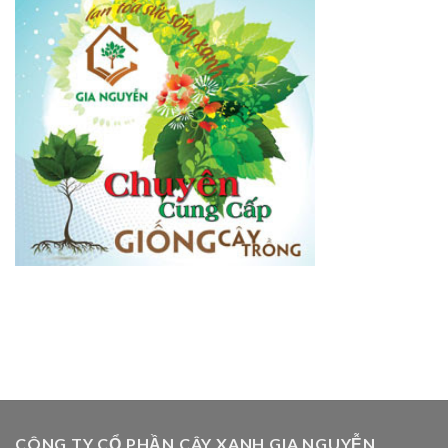
CÔNG TY CỔ PHẦN CÂY XANH GIA NGUYỄN